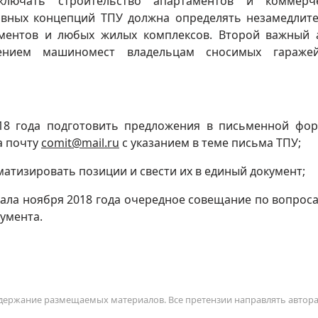
ключать строительство апартаментов и коммерче
авных концепций ТПУ должна определять незамедлит
ментов и любых жилых комплексов. Второй важный 
лением машиномест владельцам сносимых гараже
018 года подготовить предложения в письменной фо
а почту
comit@mail.ru
с указанием в теме письма ТПУ;
тематизировать позиции и свести их в единый документ;
начала ноября 2018 года очередное совещание по вопрос
умента.
содержание размещаемых материалов. Все претензии направлять автор