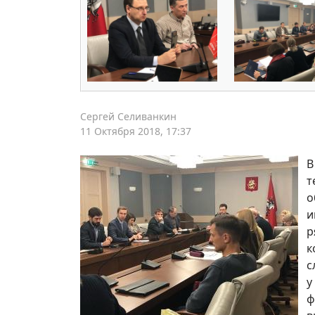
Сергей Селиванкин
11 Октября 2018, 17:37
В
т
о
и
р
к
с
у
ф