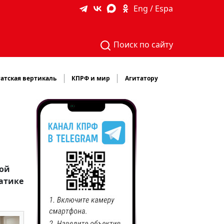
Eng / Espa
Поиск по сайту
атская вертикаль
КПРФ и мир
Агитатору
кой
матике