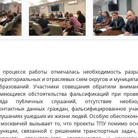
 процессе работы отмечалась необходимость разр
ерриториальных и отраслевых схем округов и муницип
бразований. Участники совещания обратили внима
меющиеся обстоятельства фальсификаций при пров
яда публичных слушаний, отсутствие необхо
онтактных данных граждан, фальсифицированное уча
лушаниях ушедших из жизни людей. Особую обеспокое
 москвичей вызывает то, что проекты ТПУ помимо ос
ункции, связанной с решением транспортных задач,