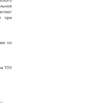
ского
ельное
аспект
й при
рме по
ам ТПУ
ам.