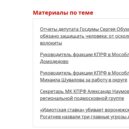
Материалы по теме
Отчеты депутата Госдумы Сергея Обух
обязано защищать человека: от осколк
волокиты
Руководитель фракции КПРФ в Мособл
Домодедово
Руководитель фракции КПРФ в Мособл
Михаила Шувалова за работу в округе
Секретарь МК КПРФ Александр Наумов 
региональной подмосковной группе
«Идиотская ставка» убивает воронежск
Рогатнев назвали три главные угрозы 