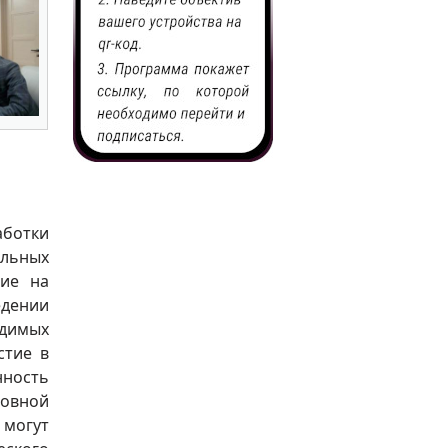
аботки
альных
ние на
едении
димых
стие в
нность
новной
 могут