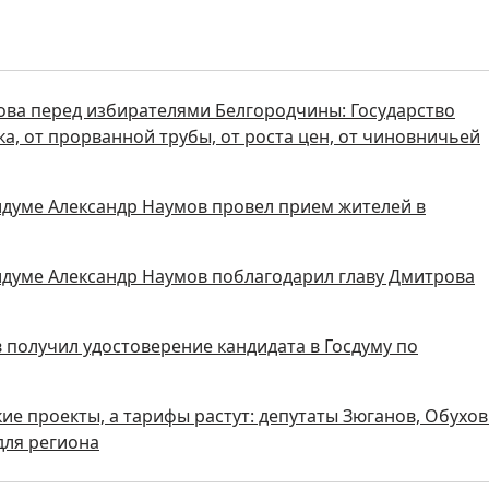
ова перед избирателями Белгородчины: Государство
а, от прорванной трубы, от роста цен, от чиновничьей
думе Александр Наумов провел прием жителей в
думе Александр Наумов поблагодарил главу Дмитрова
получил удостоверение кандидата в Госдуму по
ие проекты, а тарифы растут: депутаты Зюганов, Обухов
для региона