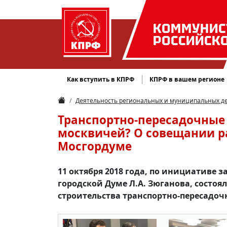
КОММУНИС
РОССИЙСК
Как вступить в КПРФ
КПРФ в вашем регионе
Деятельность региональных и муниципальных д
Транспортно-пересадочные 
москвичей? О совещании р
Мосгордуме
11 октября 2018 года, по инициативе
городской Думе Л.А. Зюганова, состо
строительства транспортно-пересадочн