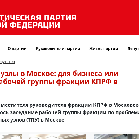
ТИЧЕСКАЯ ПАРТИЯ
ОЙ ФЕДЕРАЦИИ
О партии
Руководители партии
Жизнь партии
Депут
епутатов
узлы в Москве: для бизнеса или
абочей группы фракции КПРФ в
 заместителя руководителя фракции КПРФ в Московс
ялось заседание рабочей группы фракции по пробле
ых узлов (ТПУ) в Москве.