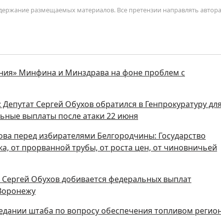
содержание размещаемых материалов. Все претензии направлять автор
ния» Минфина и Минздрава на фоне проблем с
 Депутат Сергей Обухов обратился в Генпрокуратуру дл
ьные выплаты после атаки 22 июня
ова перед избирателями Белгородчины: Государство
а, от прорванной трубы, от роста цен, от чиновничьей
ы Сергей Обухов добивается федеральных выплат
 Воронежу
седании штаба по вопросу обеспечения топливом регио