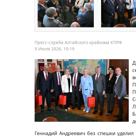
Пресс-служба Алтайского крайкома КПРФ
9 Июля 2026, 10:19
Д
с
в
П
П
С
Л
Б
д
Геннадий Андреевич без спешки уделил