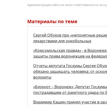
Администрация сайта не несёт ответственности за 
Материалы по теме
Сергей Обухов про «непонятные реше
лекарствами для онкобольных
«Комсомольская правда» - в Воронеже:
защиты права воронежцев на федерал
Отчеты депутата Госдумы Сергея Обух
обязано защищать человека: от осколк
волокиты
«Блокнот – Воронеж»: Депутат Госдум
пострадавшим от ракетного удара по
Владимир Кашин принял участие в за