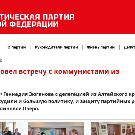
ТИЧЕСКАЯ ПАРТИЯ
ОЙ ФЕДЕРАЦИИ
О партии
Руководители партии
Жизнь партии
Депут
Ф
ровел встречу с коммунистами из
Ф Геннадия Зюганова с делегацией из Алтайского кр
удили и большую политику, и защиту партийных р
линовое Озеро.