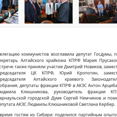
елегацию коммунистов возглавила депутат Госдумы, 
екретарь Алтайского крайкома КПРФ Мария Прусако
стрече также приняли участие Дмитрий Новиков, замес
редседателя ЦК КПРФ, Юрий Кропотин, замест
редседателя Алтайского краевого Законодател
обрания, депутаты фракции КПРФ в АКЗС Антон Арциб
юдмила Клюшникова, руководитель фракции К
арнаульской городской Думе Сергей Немчинов и по
епутата АКЗС Людмилы Клюшниковой Светлана Кербер.
 время гостям из Сибири: поделился партийным опыто