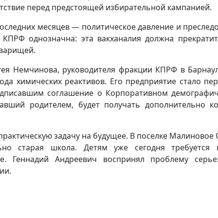
утствие перед предстоящей избирательной кампанией.
оследних месяцев — политическое давление и преслед
 КПРФ однозначна: эта вакханалия должна прекратит
оварищей.
гея Немчинова, руководителя фракции КПРФ в Барнау
ода химических реактивов. Его предприятие стало пе
подписавшим соглашение о Корпоративном демографи
тавший родителем, будет получать дополнительно к
 практическую задачу на будущее. В поселке Малиновое 
ьно старая школа. Детям уже сегодня требуется 
е. Геннадий Андреевич воспринял проблему серье
ии.