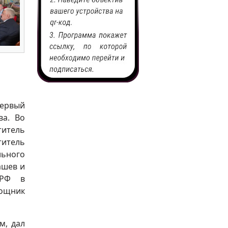
первый
ва. Во
титель
итель
ьного
ашев и
ПРФ в
мощник
м, дал