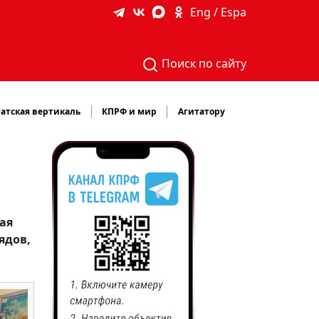
Eng / Espa
Поиск по сайту
атская вертикаль
КПРФ и мир
Агитатору
ая
ядов,