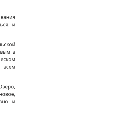
ования
ься, и
льской
рвым в
ческом
о всем
Озеро,
новое,
зно и