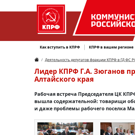
КОММУНИС
РОССИЙСК
Как вступить в КПРФ
КПРФ в вашем регионе
Деятельность депутатов фракции КПРФ в ГД ФС Р
Лидер КПРФ Г.А. Зюганов п
Алтайского края
Рабочая встреча Председателя ЦК КПР
вышла содержательной: товарищи обс
и даже проблемы рабочего поселка Ма