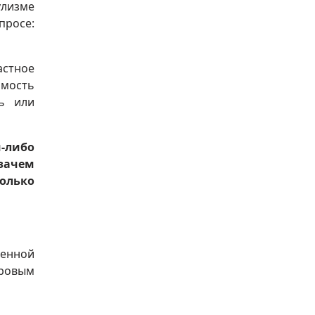
улизме
просе:
астное
имость
ь или
й-либо
 зачем
олько
венной
фровым