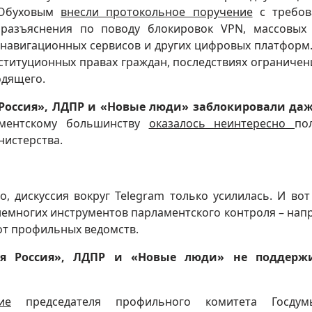
 Обуховым
внесли протокольное поручение
с требов
азъяснения по поводу блокировок VPN, массовых
 навигационных сервисов и других цифровых платформ.
ституционных правах граждан, последствиях ограничен
одящего.
Россия», ЛДПР и «Новые люди» заблокировали да
ментскому большинству
оказалось неинтересно
по
истерства.
о, дискуссия вокруг Telegram только усилилась. И во
немногих инструментов парламентского контроля – нап
от профильных ведомств.
ная Россия», ЛДПР и «Новые люди» не поддерж
ие
председателя профильного комитета Госду