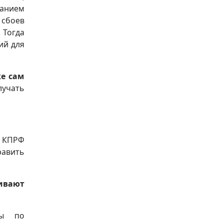
анием
 сбоев
 Тогда
ий для
же сам
лучать
т КПРФ
равить
ивают
мы по