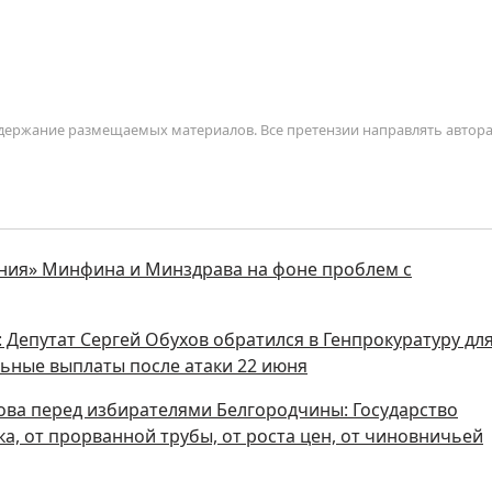
содержание размещаемых материалов. Все претензии направлять автор
ния» Минфина и Минздрава на фоне проблем с
 Депутат Сергей Обухов обратился в Генпрокуратуру дл
ьные выплаты после атаки 22 июня
ова перед избирателями Белгородчины: Государство
а, от прорванной трубы, от роста цен, от чиновничьей