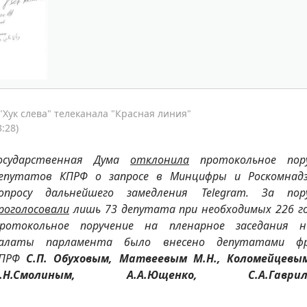
Хук слева" телеканала "Красная линия"
:28)
осударственная Дума
отклонила
протокольное пор
епутатов КПРФ о запросе в Минцифры и Роскомнад
опросу дальнейшего замедления Telegram. За пор
роголосовали
лишь 73 депутата при необходимых 226 го
ротокольное поручение на пленарное заседания 
алаты парламента было внесено депутатами фр
КПРФ
С.П. Обуховым, Матвеевым М.Н., Коломейцевым
О.Н.Смолиным, А.А.Ющенко, С.А.Гаврило