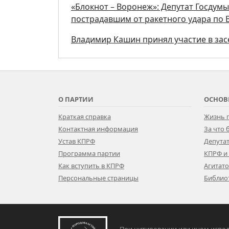
«Блокнот – Воронеж»: Депутат Госдум
пострадавшим от ракетного удара по
Владимир Кашин принял участие в за
О ПАРТИИ
ОСНОВ
Краткая справка
Жизнь 
Контактная информация
За что
Устав КПРФ
Депутат
Программа партии
КПРФ и
Как вступить в КПРФ
Агитат
Персональные страницы
Библио
При цитировании или ином испол