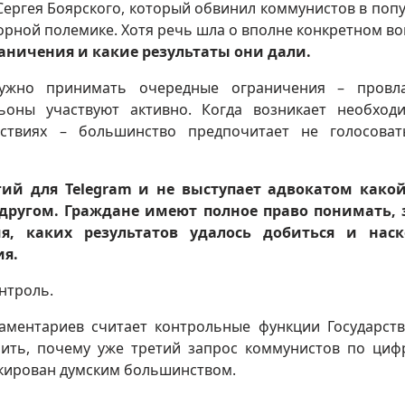
ергея Боярского, который обвинил коммунистов в поп
орной полемике. Хотя речь шла о вполне конкретном во
ничения и какие результаты они дали.
нужно принимать очередные ограничения – провл
оны участвуют активно. Когда возникает необход
ствиях – большинство предпочитает не голосоват
ий для Telegram и не выступает адвокатом како
 другом. Граждане имеют полное право понимать,
, каких результатов удалось добиться и наск
я.
нтроль.
аментариев считает контрольные функции Государст
ить, почему уже третий запрос коммунистов по ци
кирован думским большинством.