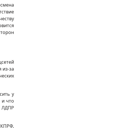
есмена
тствие
честву
овится
сторон
цсетей
 из-за
еских
сить у
 и что
, ЛДПР
 КПРФ,