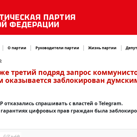
ТИЧЕСКАЯ ПАРТИЯ
ОЙ ФЕДЕРАЦИИ
О партии
Руководители партии
Жизнь партии
Депут
Ф
же третий подряд запрос коммунист
 оказывается заблокирован думски
 отказались спрашивать с властей о Telegram.
о гарантиях цифровых прав граждан была заблокир