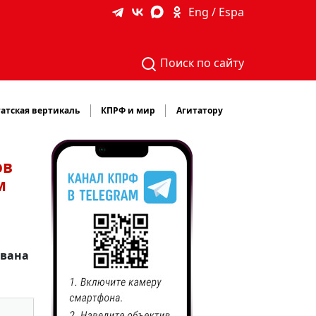
Eng / Espa
Поиск по сайту
атская вертикаль
КПРФ и мир
Агитатору
ов
м
ована