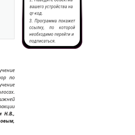
учение
зор по
учение
лосах.
нижней
акции
 Н.В.,
вым,