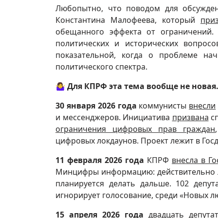
Любопытно, что поводом для обсужде
Константина Малофеева, который
при
обещанного эффекта от ограничений.
политических и исторических вопросо
показательной, когда о проблеме на
политического спектра.
🤷‍♀️
Для КПРФ эта тема вообще не новая
30 января
2026 года
коммунисты
внесли
и мессенджеров. Инициатива
призвана
сп
ограничения цифровых прав граждан
цифровых локдаунов. Проект лежит в Госд
11 февраля 2026 года
КПРФ
внесла в Г
Минцифры информацию: действительно ли
планируется делать дальше. 102 депут
игнорирует голосование, среди «Новых лю
15 апреля 2026 года
двадцать депутат