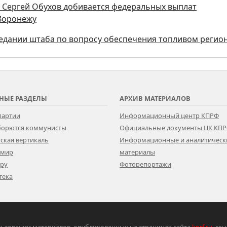
ы Сергей Обухов добивается федеральных выплат
 Воронежу
седании штаба по вопросу обеспечения топливом регио
НЫЕ РАЗДЕЛЫ
АРХИВ МАТЕРИАЛОВ
партии
Информационный центр КПРФ
 борются коммунисты
Официальные документы ЦК КП
ская вертикаль
Информационные и аналитическ
 мир
материалы
ору
Фоторепортажи
тека
ьзовании материалов, опубликованных на страницах сайта
kprf.ru
, сс