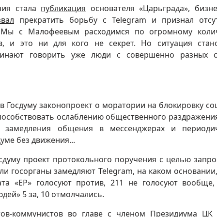
ния стала
публикация
основателя «Царьграда», бизн
звал
прекратить борьбу с Telegram и признал отсу
 Мы с Малофеевым расходимся по огромному коли
в, и это ни для кого не секрет. Но ситуация стан
чинают говорить уже люди с совершенно разных 
.
в Госдуму законопроект о моратории на блокировку со
особствовать ослаблению общественного раздражения
, замедления общения в мессенджерах и периодич
уме без движения...
осдуму проект протокольного поручения
с целью запро
 госорганы замедляют Telegram, на каком основании,
ата «ЕР» голосуют против, 211 не голосуют вообще
дей» 5 за, 10 отмолчались.
ов-коммунистов во главе с членом Президиума ЦК