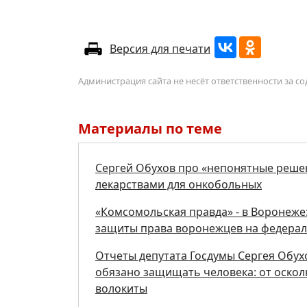
Версия для печати
Администрация сайта не несёт ответственности за 
Материалы по теме
Сергей Обухов про «непонятные реше
лекарствами для онкобольных
«Комсомольская правда» - в Воронеже:
защиты права воронежцев на федерал
Отчеты депутата Госдумы Сергея Обух
обязано защищать человека: от осколк
волокиты