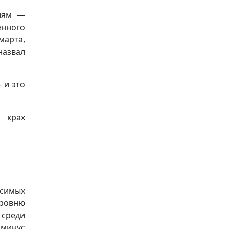
ниям —
енного
арта,
назвал
 и это
 крах
исимых
уровню
среди
 минус