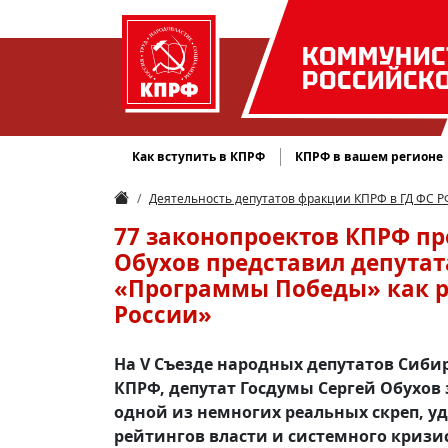
КОММУНИС
РОССИЙСК
Как вступить в КПРФ
КПРФ в вашем регионе
Деятельность депутатов фракции КПРФ в ГД ФС Р
77 законопроектов КПРФ пр
Обухов представил депута
«Программы Победы» как р
России»
На V Съезде народных депутатов Сиби
КПРФ, депутат Госдумы Сергей Обухов 
одной из немногих реальных скреп, у
рейтингов власти и системного кризи