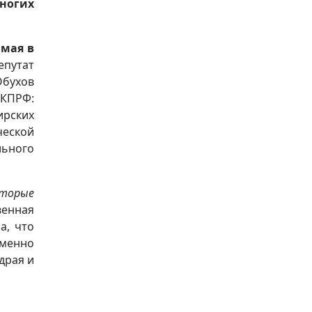
ногих
 мая в
епутат
Обухов
КПРФ:
ирских
еской
льного
оторые
венная
а, что
именно
драя и