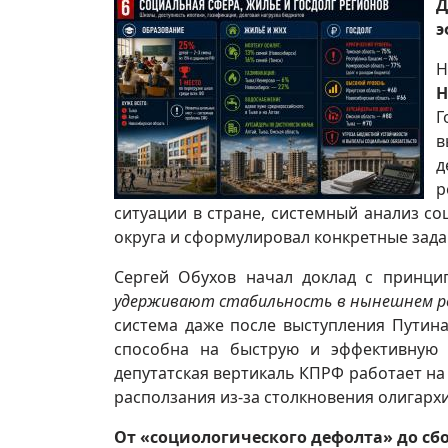
Д
э
Н
Н
Г
в
д
р
ситуации в стране, системный анализ с
округа и сформулировал конкретные зада
Сергей Обухов начал доклад с принци
удерживают стабильность в нынешнем ро
система даже после выступления Путин
способна на быструю и эффективную 
депутатская вертикаль КПРФ работает на
расползания из-за столкновения олигархи
От «социологического дефолта» до сб