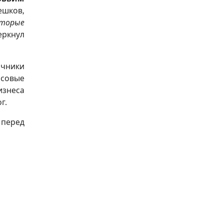
ешков,
оторые
еркнул
очники
нсовые
изнеса
г.
 перед