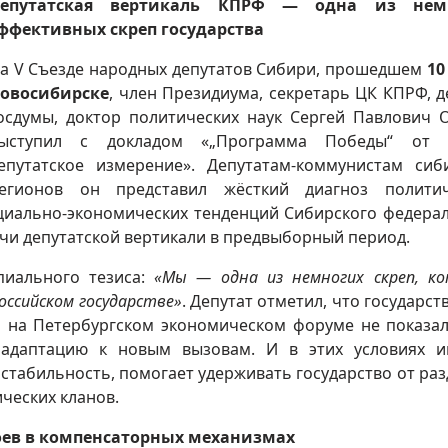
епутатская вертикаль КПРФ — одна из нем
ффективных скреп государства
а V Съезде народных депутатов Сибири, прошедшем
10
овосибирске
, член Президиума, секретарь ЦК КПРФ, д
осдумы, доктор политических наук Сергей Павлович 
ыступил с докладом «„Программа Победы“ от 
епутатское измерение». Депутатам-коммунистам сиб
егионов он представил жёсткий диагноз политич
оциально-экономических тенденций Сибирского федера
чи депутатской вертикали в предвыборный период.
пиального тезиса:
«Мы — одна из немногих скреп, к
ссийском государстве»
. Депутат отметил, что государст
а на Петербургском экономическом форуме не показал
адаптацию к новым вызовам. И в этих условиях 
 стабильность, помогает удерживать государство от раз
ческих кланов.
оев в компенсаторных механизмах