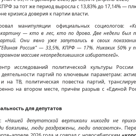
ПРФ за тот же период выросла с 13,83% до 17,14% — плю
оне кризиса доверия к партии власти.
ровал манипуляции официальных социологов:
«К
картину — кто в лес, кто по дрова. Две недели был 
артий. Они явно уже запутались в своих показани
"Единая Россия" — 33,5%, КПРФ — 17%. Никаких 50% у 
 огромном массиве неопределившихся избирателей».
нтр исследований политической культуры России
деятельности партий по ключевым параметрам: акти
и на ТВ, политическая повестка партий, транслиру
ренно на втором месте, причём разрыв с «Единой Ро
альность для депутатов
а:
«Нашей депутатской вертикали никогда не прихо
 боязливы, люди раздражены, люди опасаются»
. Пер
рте–апреле 2026 года и совпал с новосибирским
«кор