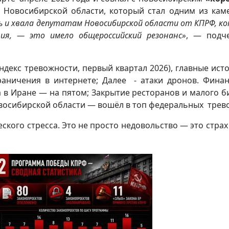
Новосибирской области, который стал одним из кам
ь и хвала депутатам Новосибирской области от КПРФ, к
ия, — это имело общероссийский резонанс»
, — подч
декс тревожности, первый квартал 2026), главные ист
граничения в интернете; Далее - атаки дронов. Фина
 в Иране — на пятом; Закрытие ресторанов и малого б
восибирской области — вошёл в топ федеральных трево
ского стресса. Это не просто недовольство — это страх