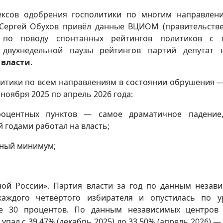
ексов одобрения госполитики по многим направле
 Сергей Обухов привёл данные ВЦИОМ (правительств
е по поводу спонтанных рейтингов политиков с м
двухнедельной паузы рейтингов партий депутат 
 власти
.
итики по всем направлениям в состоянии обрушения —
ноября 2025 по апрель 2026 года:
центных пунктов — самое драматичное падение,
 годами работал на власть;
тный минимум;
ой России». Партия власти за год по данным незав
 каждого четвёртого избирателя и опустилась по 
е 30 процентов. По данным независимых центров 
пал с 39,47% (декабрь 2025) до 33,50% (апрель 2026) —