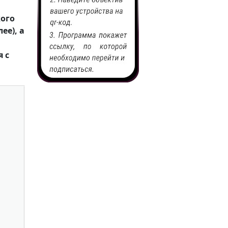
кого
ее), а
 с