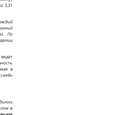
с 3,31
аждый
полный
ях. По
партии
 ведёт
вность
емая в
ссией»
дилось
елом в
овьим