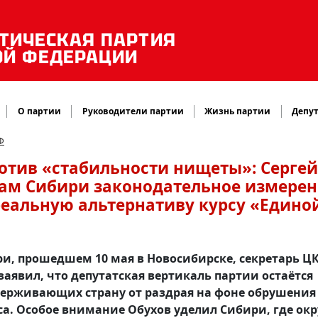
ТИЧЕСКАЯ ПАРТИЯ
ОЙ ФЕДЕРАЦИИ
О партии
Руководители партии
Жизнь партии
Депут
Ф
отив «стабильности нищеты»: Сергей
там Сибири законодательное измере
еальную альтернативу курсу «Едино
ри, прошедшем 10 мая в Новосибирске, секретарь Ц
заявил, что депутатская вертикаль партии остаётся
держивающих страну от раздрая на фоне обрушения
са. Особое внимание Обухов уделил Сибири, где окр