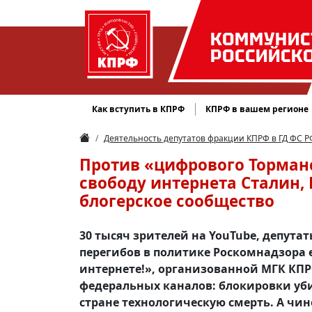
КОММУНИС
РОССИЙСК
Как вступить в КПРФ
КПРФ в вашем регионе
Деятельность депутатов фракции КПРФ в ГД ФС Р
Против «цифрового Торманс
свободу интернета Сталин,
блогерское сообщество
30 тысяч зрителей на YouTube, депута
перегибов в политике Роскомнадзора
интернете!», организованной МГК КПРФ
федеральных каналов: блокировки уб
стране технологическую смерть. А чин