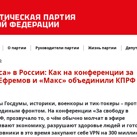
ТИЧЕСКАЯ ПАРТИЯ
ОЙ ФЕДЕРАЦИИ
О партии
Руководители партии
Жизнь партии
Депут
Ф
а» в России: Как на конференции за
 Ефремов и «Макс» объединили КПРФ
ты Госдумы, историки, военкоры и тик-токеры – про
 единым фронтом. На конференции «За свободу в
, прозвучало то, о чём обычно молчат в эфире
ивают экономику, разрушают здоровье людей и гот
овники в это время закупают себе VPN на 300 милл