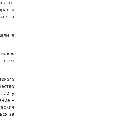
ерь от
прав и
ается
вали в
ызвать
 и его
тского
щество
ции, у
ение –
гархия
ься за