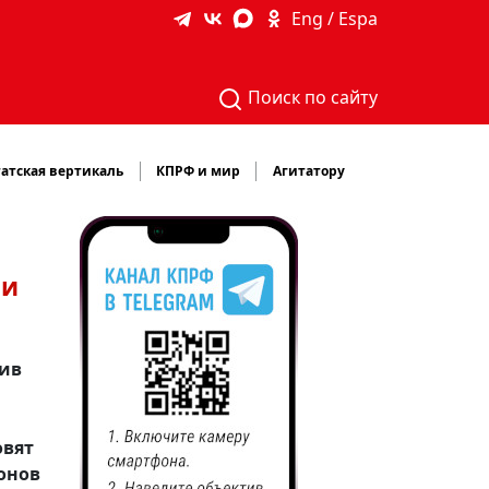
Eng / Espa
Поиск по сайту
атская вертикаль
КПРФ и мир
Агитатору
 и
тив
овят
ионов