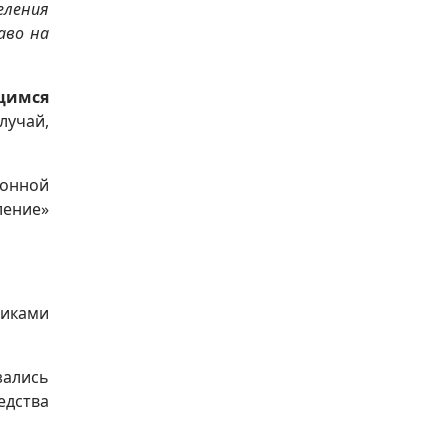
еления
аво на
щимся
лучай,
ионной
ление»
фиками
зались
едства