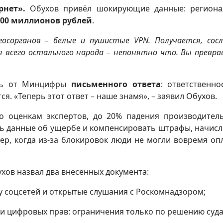
рнет».
Обухов привёл шокирующие данные: региона
300 миллионов рублей
.
госорганов – белые и пушистые VPN. Получается, сос
ля всего остального народа – непонятно что. Вы превр
ась от Минцифры
письменного ответа
: ответственно
я. «Теперь этот ответ – наше знамя», – заявил Обухов.
 оценкам экспертов, до 20% падения производител
ыть данные об ущербе и компенсировать штрафы, начис
ер, когда из-за блокировок люди не могли вовремя оп
хов назвал два внесённых документа:
у соцсетей и открытые слушания с Роскомнадзором;
и цифровых прав: ограничения только по решению суда