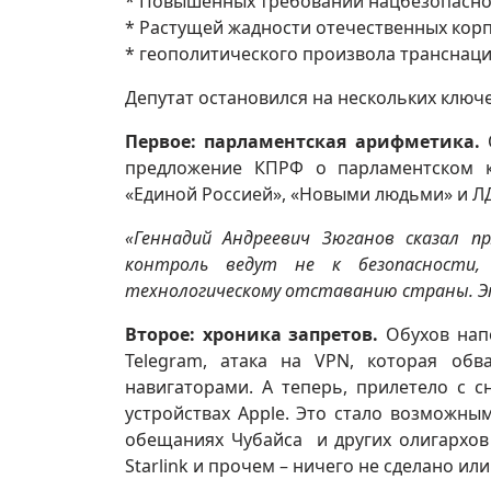
* Повышенных требований нацбезопасно
* Растущей жадности отечественных кор
* геополитического произвола транснаци
Депутат остановился на нескольких ключ
Первое: парламентская арифметика.
О
предложение КПРФ о парламентском 
«Единой Россией», «Новыми людьми» и Л
«Геннадий Андреевич Зюганов сказал 
контроль ведут не к безопасности
технологическому отставанию страны. Э
Второе: хроника запретов.
Обухов нап
Telegram, атака на VPN, которая обв
навигаторами. А теперь, прилетело с с
устройствах Apple. Это стало возможны
обещаниях Чубайса и других олигархов
Starlink и прочем – ничего не сделано или