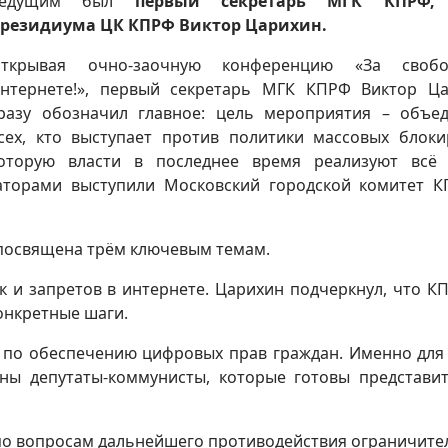
Ведущим был
первый секретарь МГК КПРФ,
резидиума ЦК КПРФ Виктор Царихин.
ткрывая очно-заочную конференцию «За своб
нтернете!», первый секретарь МГК КПРФ Виктор Ц
разу обозначил главное: цель мероприятия – объе
сех, кто выступает против политики массовых блоки
оторую власти в последнее время реализуют всё
заторами выступили Московский городской комитет 
 посвящена трём ключевым темам.
 и запретов в интернете. Царихин подчеркнул, что К
онкретные шаги.
по обеспечению цифровых прав граждан. Именно для 
ны депутаты-коммунисты, которые готовы представи
о вопросам дальнейшего противодействия ограничит