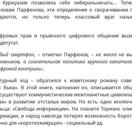
 буржуазия позволяла себе либеральничать… Теп
 словам Парфенова, эти определения о сворачивании 
даются, но только теперь классовый враг назыв
цифровых прав и прывчного цифрового общения выз
депутат.
ждый смартфон, –
отметил Парфенов
, – не могло не в
овников, а сознательная политика крупного капитала
цифровой контроль»
.
турный ход – обратился к изветсному роману сове
с быка». В этой книге, напомнил он, описывается об
е существуют коммунистические межпланетные цивилиза
ва» в развитии отсталых миров. Но есть одно исключ
льца: «Свобода информации». На планете Торманс оли
рмации, и народ навсегда потерял возможность борот
нно для «короткоживущих» - социальный ад.