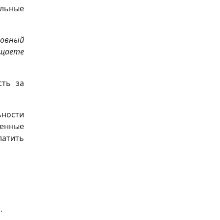
льные
ловный
ащаете
сть за
ьности
ленные
латить
.