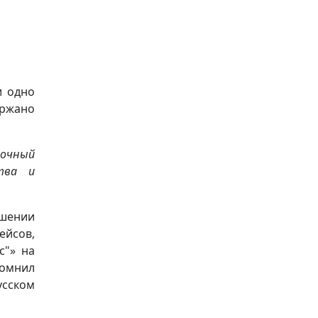
и одно
ржано
точный
тва и
ошении
ейсов,
с"» на
помнил
усском