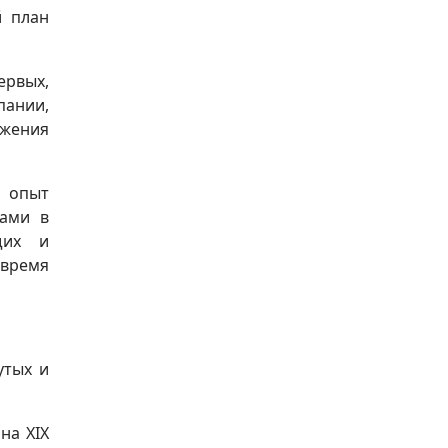
й план
ервых,
пании,
ожения
 опыт
ками в
щих и
 время
утых и
на XIX