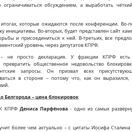
е ограничиваться обсуждением, а выработать чётки
 итогах, которые ожидаются после конференции. Во-п
у инициативы. Во-вторых, будет представлен сайт кам
орьбы и присоединиться к ней. В-третьих, все предл
аментский уровень через депутатов КПРФ.
 – не просто декларация. У фракции КПРФ есть
а превратить общественное недовольство блокиров
нтские запросы. Он призвал всех присутствую
ваться в стороне – потому что, как он выразился,
вий.
о Белгорода – цена блокировок
 ЦК КПРФ
Дениса Парфёнова
- одно из самых развёрн
звучит более чем актуально – с цитаты Иосифа Сталина 