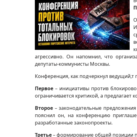
П
О
И
с
в
к
агрессивно. Он напомнил, что органи
депутаты-коммунисты Москвы.
Конференция, как подчеркнул ведущий,т
Первое
– инициативы против блокировок
ограничивается критикой, а предлагает к
Второе
– законодательные предложения 
пояснил он, на конференцию приглаше
разработанные законопроекты.
Третье
– формирование общей позиции п