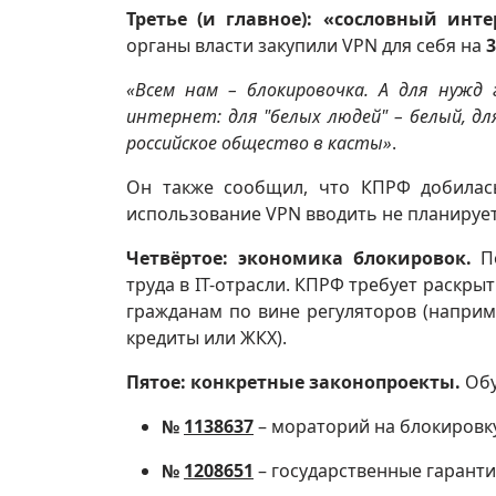
Третье (и главное): «сословный инте
органы власти закупили VPN для себя на
«Всем нам – блокировочка. А для нужд 
интернет: для "белых людей" – белый, д
российское общество в касты»
.
Он также сообщил, что КПРФ добил
использование VPN вводить не планируетс
Четвёртое: экономика блокировок.
По
труда в IT-отрасли. КПРФ требует раскр
гражданам по вине регуляторов (наприм
кредиты или ЖКХ).
Пятое: конкретные законопроекты.
Обу
№
1138637
– мораторий на блокировк
№
1208651
– государственные гаранти