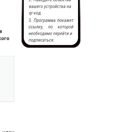
в
кого