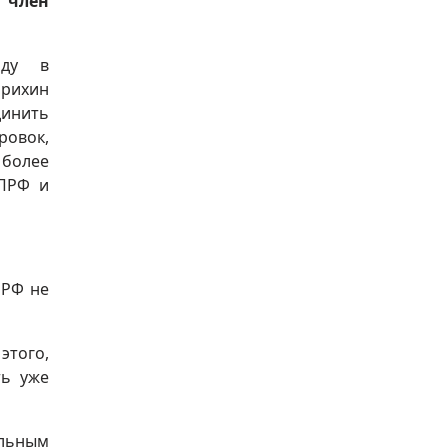
 член
оду в
арихин
динить
ровок,
 более
КПРФ и
ПРФ не
этого,
ть уже
ельным