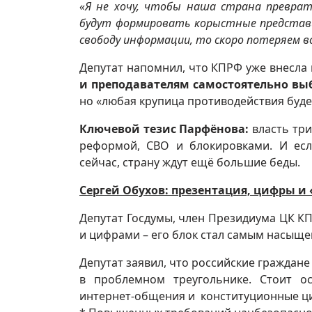
«Я не хочу, чтобы наша страна преврати
будут формировать корыстные представи
свободу информации, то скоро потеряем вс
Депутат напомнил, что КПРФ уже внесла 
и преподавателям самостоятельно в
но «любая крупица противодействия буде
Ключевой тезис Парфёнова:
власть три
реформой, СВО и блокировками. И есл
сейчас, страну ждут ещё большие беды.
Сергей Обухов: презентация, цифры и
Депутат Госдумы, член Президиума ЦК 
и цифрами – его блок стал самым насыщ
Депутат заявил, что российские граждан
в проблемном треугольнике. Стоит о
интернет-общения и конституционные ци