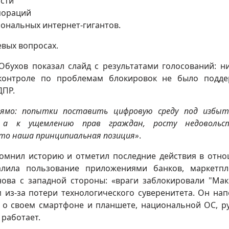
сти
пораций
ональных интернет-гигантов.
евых вопросах.
бухов показал слайд с результатами голосований: н
контроле по проблемам блокировок не было подде
ДПР.
прямо: попытки поставить цифровую среду под избы
, а к ущемлению прав граждан, росту недовольс
то наша принципиальная позиция»
.
омнил историю и отметил последние действия в отн
алила пользование приложениями банков, маркетпл
нова с западной стороны: «враги заблокировали "Мак
м из-за потери технологического суверенитета. Он на
 о своем смартфоне и планшете, национальной ОС, р
 работает.