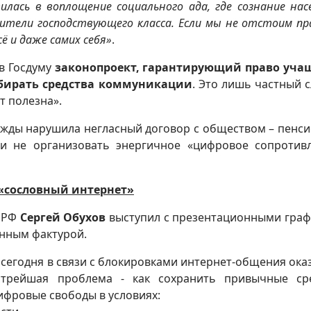
лась в воплощение социального ада, где сознание нас
тели господствующего класса. Если мы не отстоим пр
ё и даже самих себя»
.
в Госдуму
законопроект, гарантирующий право уча
ыбирать средства коммуникации
. Это лишь частный с
т полезна».
жды нарушила негласный договор с обществом – пенс
и не организовать энергичное «цифровое сопротив
 «сословный интернет»
КПРФ
Сергей Обухов
выступил с презентационными гра
енным фактурой.
е сегодня в связи с блокировками интернет-общения ока
стрейшая проблема - как сохранить привычные ср
фровые свободы в условиях: