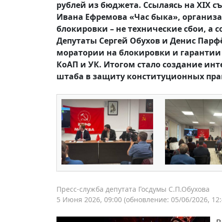
рублей из бюджета. Ссылаясь на XIX 
Ивана Ефремова «Час быка», организ
блокировки – не технические сбои, а 
Депутаты Сергей Обухов и Денис Парф
моратории на блокировки и гарантии 
КоАП и УК. Итогом стало создание инт
штаба в защиту конституционных пра
Пресс-служба депутата Госдумы С.П.Обухова
5 Июня 2026, 09:00
(обновление: 05/06/2026, 12: