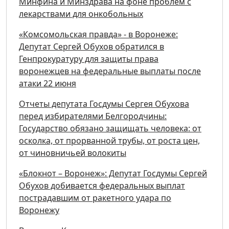
Минфина и Минздрава на фоне проблем с
лекарствами для онкобольных
«Комсомольская правда» - в Воронеже:
Депутат Сергей Обухов обратился в
Генпрокуратуру для защиты права
воронежцев на федеральные выплаты после
атаки 22 июня
Отчеты депутата Госдумы Сергея Обухова
перед избирателями Белгородчины:
Государство обязано защищать человека: от
осколка, от прорванной трубы, от роста цен,
от чиновничьей волокиты
«Блокнот – Воронеж»: Депутат Госдумы Сергей
Обухов добивается федеральных выплат
пострадавшим от ракетного удара по
Воронежу