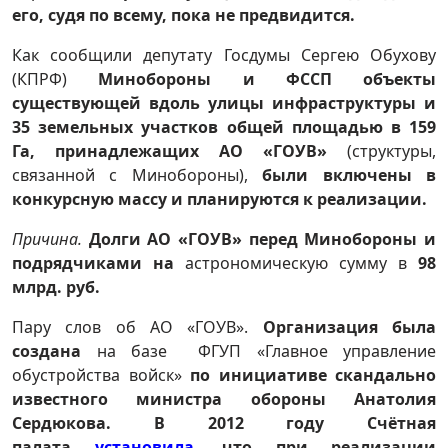
его, судя по всему, пока не предвидится.
Как сообщили депутату Госдумы Сергею Обухову
(КПРФ)
Минобороны и ФССП объекты
существующей вдоль улицы инфраструктуры и
35 земельных участков общей площадью в 159
Га, принадлежащих АО «ГОУВ»
(структуры,
связанной с Минобороны),
были включены в
конкурсную массу и планируются к реализации.
Причина.
Долги АО «ГОУВ» перед Минобороны и
подрядчиками
на
астрономическую сумму в
98
млрд. руб.
Пару слов об АО «ГОУВ».
Организация была
создана
на базе ФГУП «Главное управление
обустройства войск»
по инициативе скандально
известного министра обороны Анатолия
Сердюкова.
В 2012 году
Счётная
палата
установила
, что при реализации