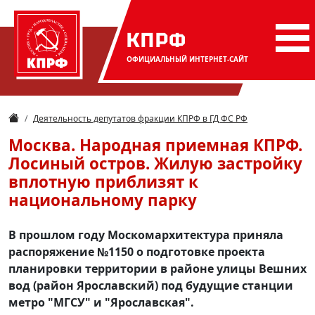
КПРФ
ОФИЦИАЛЬНЫЙ
ИНТЕРНЕТ-САЙТ
Деятельность депутатов фракции КПРФ в ГД ФС РФ
Москва. Народная приемная КПРФ.
Лосиный остров. Жилую застройку
вплотную приблизят к
национальному парку
В прошлом году Москомархитектура приняла
распоряжение №1150 о подготовке проекта
планировки территории в районе улицы Вешних
вод (район Ярославский) под будущие станции
метро "МГСУ" и "Ярославская".