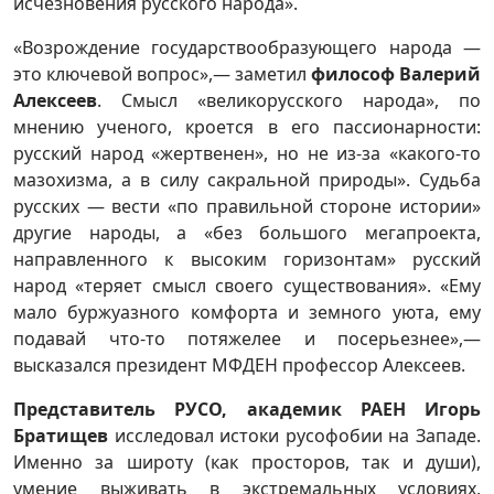
исчезновения русского народа».
«Возрождение государствообразующего народа —
это ключевой вопрос»,— заметил
философ Валерий
Алексеев
. Смысл «великорусского народа», по
мнению ученого, кроется в его пассионарности:
русский народ «жертвенен», но не из-за «какого-то
мазохизма, а в силу сакральной природы». Судьба
русских — вести «по правильной стороне истории»
другие народы, а «без большого мегапроекта,
направленного к высоким горизонтам» русский
народ «теряет смысл своего существования». «Ему
мало буржуазного комфорта и земного уюта, ему
подавай что-то потяжелее и посерьезнее»,—
высказался президент МФДЕН профессор Алексеев.
Представитель РУСО, академик РАЕН Игорь
Братищев
исследовал истоки русофобии на Западе.
Именно за широту (как просторов, так и души),
умение выживать в экстремальных условиях,