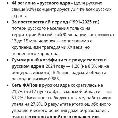
44 региона «русского ядра»
(доля русских
свыше 90%) концентрируют 73,44% всех русских
страны.
За постсоветский период (1991–2025 гг.)
потери русского населения только на
территории Российской Федерации составили от
13 до 15 млн человек — сопоставимо с
крупнейшими трагедиями XX века, но
невоенного характера.
Суммарный коэффициент рождаемости в
русском ядре
в 2024 году — 1,28 (на 8,8% ниже
общероссийского). В Ленинградской области —
рекордно низкие 0,888.
Сеть ФАПов
в русском ядре сократилась на
21,7% (5 317 пунктов), в Псковской области — на
51,2%. Численность бюджетных медработников
упала на 27,8%. В результате этого ошибочного
управленческого решения даже образовались
очаги р
егионов «двойного поражения»