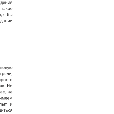
ждения
 такое
, я бы
едании
 новую
трели,
просто
ак. Но
ее, не
 имеем
опыт и
шиться