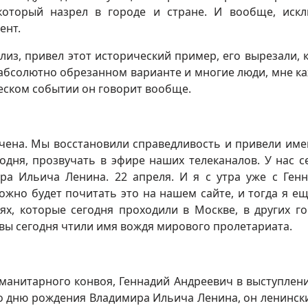
 который назрел в городе и стране. И вообще, иск
ент.
лиз, привел этот исторический пример, его вырезали, к
м абсолютно обрезанном варианте и многие люди, мне ка
еском событии он говорит вообще.
ачена. Мы восстановили справедливость и привели име
одня, прозвучать в эфире наших телеканалов. У нас с
а Ильича Ленина. 22 апреля. И я с утра уже с Ген
ожно будет почитать это на нашем сайте, и тогда я ещ
ях, которые сегодня проходили в Москве, в других го
 вы сегодня чтили имя вождя мирового пролетариата.
гуманитарного конвоя, Геннадий Андреевич в выступлени
о дню рождения Владимира Ильича Ленина, он ленински