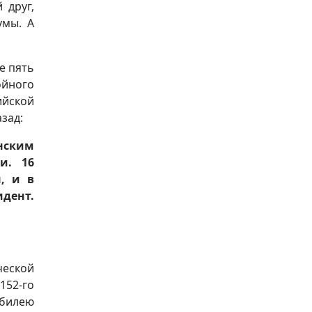
 друг,
умы. А
е пять
ойного
ийской
зад:
нским
и. 16
, и в
идент.
ческой
152-го
юбилею