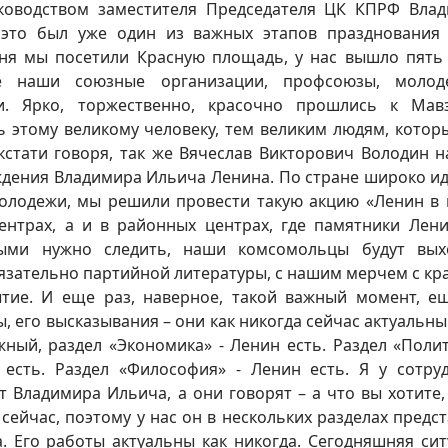
ководством заместителя Председателя ЦК КПРФ Вла
 это был уже один из важных этапов празднования 
дня мы посетили Красную площадь, у нас вышло пять
е наши союзные организации, профсоюзы, молод
ли. Ярко, торжественно, красочно прошлись к Мав
ь этому великому человеку, тем великим людям, котор
кстати говоря, так же Вячеслав Викторович Володин н
дения Владимира Ильича Ленина. По стране широко ид
 молодежи, мы решили провести такую акцию «Ленин в
ентрах, а и в районных центрах, где памятники Лени
ыми нужно следить, наши комсомольцы будут вых
язательно партийной литературы, с нашим мерчем с кр
ытие. И еще раз, наверное, такой важный момент, е
 его высказывания – они как никогда сейчас актуальны.
жный, раздел «Экономика» - Ленин есть. Раздел «Полит
 есть. Раздел «Философия» - Ленин есть. Я у сотру
т Владимира Ильича, а они говорят – а что вы хотите,
ейчас, поэтому у нас он в нескольких разделах предст
. Его работы актуальны как никогда. Сегодняшняя сит