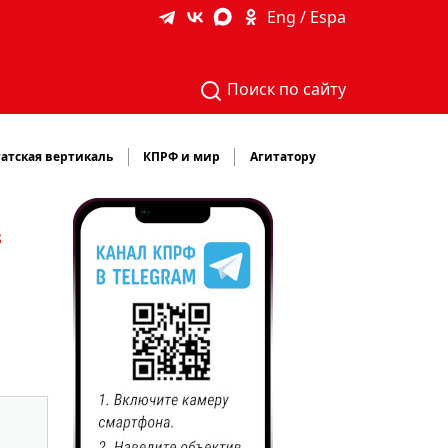
Eng / Espa
Поиск по сайту
атская вертикаль
КПРФ и мир
Агитатору
в