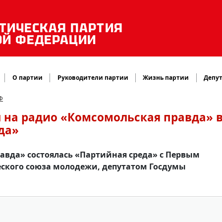
ТИЧЕСКАЯ ПАРТИЯ
ОЙ ФЕДЕРАЦИИ
О партии
Руководители партии
Жизнь партии
Депут
Ф
 на радио «Комсомольская правда» 
да»
равда» состоялась «Партийная среда» с Первым
ского союза молодежи, депутатом Госдумы