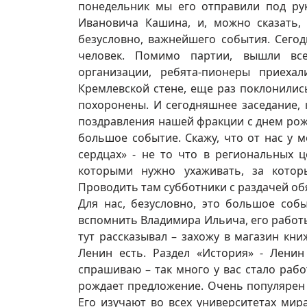
понедельник мы его отправили под ру
Ивановича Кашина, и, можно сказать,
безусловно, важнейшего события. Сего
человек. Помимо партии, вышли вс
организации, ребята-пионеры приеха
Кремлевской стене, еще раз поклонилис
похоронены. И сегодняшнее заседание, 
поздравления нашей фракции с днем рож
большое событие. Скажу, что от нас у
сердцах» - не то что в региональных ц
которыми нужно ухаживать, за котор
Проводить там субботники с раздачей об
Для нас, безусловно, это большое соб
вспомнить Владимира Ильича, его работы,
тут рассказывал – захожу в магазин кни
Ленин есть. Раздел «История» - Ленин
спрашиваю – так много у вас стало рабо
рождает предложение. Очень популярен с
Его изучают во всех университетах мира