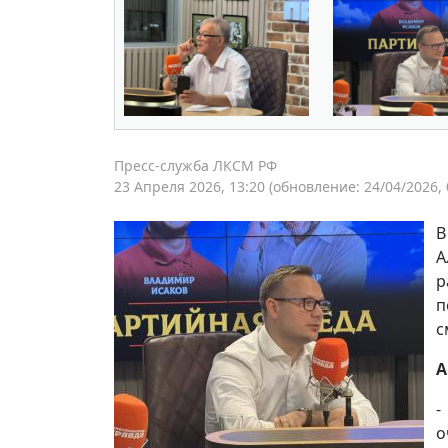
Пресс-служба ЛКСМ РФ
23 Апреля 2026, 13:20
(обновление: 24/04/2026, 
В
А
р
п
с
А
-
о