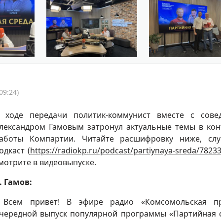
09:24)
 ходе передачи политик-коммунист вместе с сов
лександром Гамовым затронул актуальные темы в кон
аботы Компартии. Читайте расшифровку ниже, сл
одкаст (
https://radiokp.ru/podcast/partiynaya-sreda/7823
мотрите в видеовыпуске.
. Гамов:
 Всем привет! В эфире радио «Комсомольская пр
чередной выпуск популярной программы «Партийная 