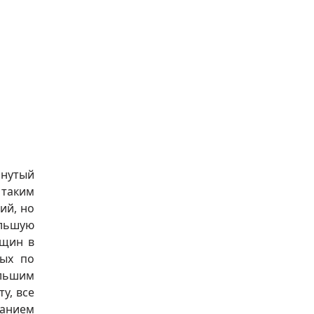
рнутый
 таким
ий, но
ольшую
нщин в
ных по
ольшим
у, все
ванием