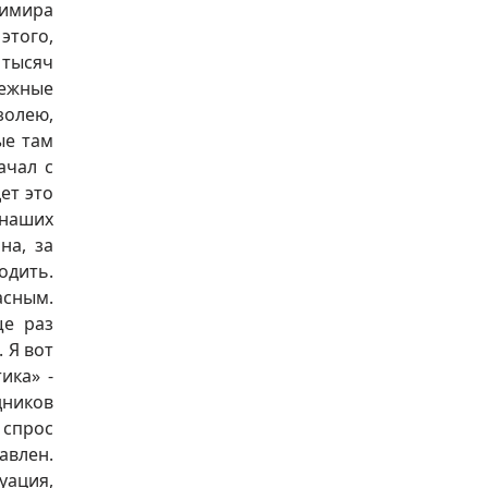
димира
этого,
 тысяч
ежные
золею,
ые там
ачал с
ет это
 наших
на, за
одить.
асным.
ще раз
 Я вот
ика» -
дников
 спрос
авлен.
уация,