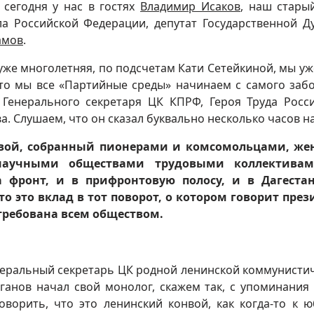
 сегодня у нас в гостях
Владимир Исаков
, наш старый
а Российской Федерации, депутат Государственной Д
амов
.
 уже многолетняя, по подсчетам Кати Сетейкиной, мы уж
 что мы все «Партийные среды» начинаем с самого заб
 Генерального секретаря ЦК КПРФ, Героя Труда Росс
. Слушаем, что он сказал буквально несколько часов на
онвой, собранный пионерами и комсомольцами, же
аучными обществами трудовыми коллективам
 фронт, и в прифронтовую полосу, и в Дагестан
о это вклад в тот поворот, о котором говорит през
стребована всем обществом.
енеральный секретарь ЦК родной ленинской коммунисти
ганов начал свой монолог, скажем так, с упоминания 
оворить, что это ленинский конвой, как когда-то к 