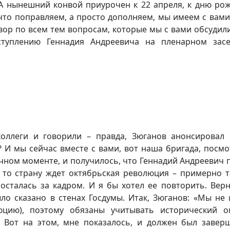
 А нынешний конвой приурочен к 22 апреля, к дню ро
что поправляем, а просто дополняем, мы имеем с вами
ор по всем тем вопросам, которые мы с вами обсудили
ступлению Геннадия Андреевича на пленарном зас
коллеги и говорили – правда, Зюганов анонсировал
 И мы сейчас вместе с вами, вот наша бригада, посмо
чном моменте, и получилось, что Геннадий Андреевич 
 то страну ждет октябрьская революция – примерно т
осталась за кадром. И я бы хотел ее повторить. Верн
ыло сказано в стенах Госдумы. Итак, Зюганов: «Мы не
люцию), поэтому обязаны учитывать исторический 
 Вот на этом, мне показалось, и должен был завер