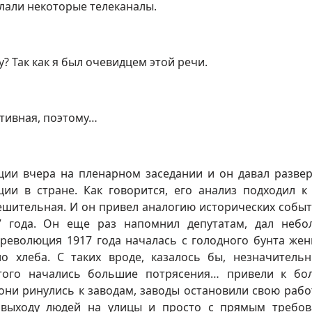
делали некоторые телеканалы.
у? Так как я был очевидцем этой речи.
ативная, поэтому…
кции вчера на пленарном заседании и он давал разве
ции в стране. Как говорится, его анализ подходил к
ешительная. И он привел аналогию исторических событ
17 года. Он еще раз напомнил депутатам, дал неб
 революция 1917 года началась с голодного бунта же
о хлеба. С таких вроде, казалось бы, незначитель
этого начались большие потрясения… привели к б
ни ринулись к заводам, заводы остановили свою работ
 выходу людей на улицы и просто с прямым требо