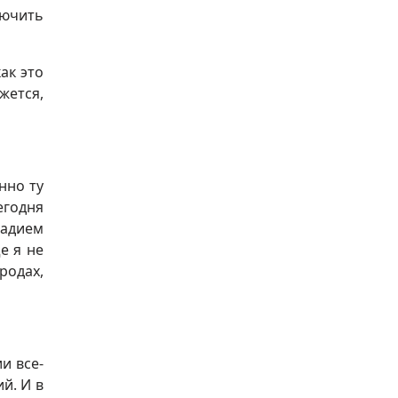
лючить
ак это
жется,
нно ту
егодня
надием
е я не
родах,
и все-
й. И в