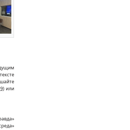
едущим
тексте
ушайте
39
) или
авда»
среда»