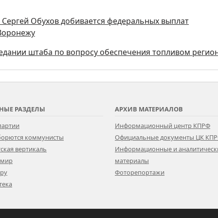
ы Сергей Обухов добивается федеральных выплат
 Воронежу
седании штаба по вопросу обеспечения топливом регио
НЫЕ РАЗДЕЛЫ
АРХИВ МАТЕРИАЛОВ
партии
Информационный центр КПРФ
 борются коммунисты
Официальные документы ЦК КП
ская вертикаль
Информационные и аналитическ
 мир
материалы
ору
Фоторепортажи
тека