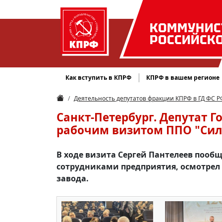
КОММУНИС
РОССИЙСК
Как вступить в КПРФ
КПРФ в вашем регионе
Деятельность депутатов фракции КПРФ в ГД ФС Р
Санкт-Петербург. Депутат Г
рабочим визитом ППО "Си
В ходе визита Сергей Пантелеев пооб
сотрудниками предприятия, осмотрел
завода.