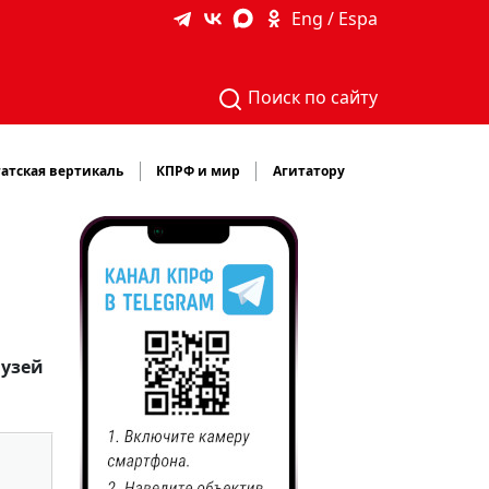
Eng / Espa
Поиск по сайту
атская вертикаль
КПРФ и мир
Агитатору
музей