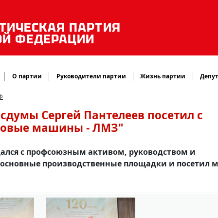
ТИЧЕСКАЯ ПАРТИЯ
ОЙ ФЕДЕРАЦИИ
О партии
Руководители партии
Жизнь партии
Депут
Ф
осдумы Сергей Пантелеев посетил с
ловые машины - ЛМЗ"
щался с профсоюзным активом, руководством и
 основные производственные площадки и посетил 