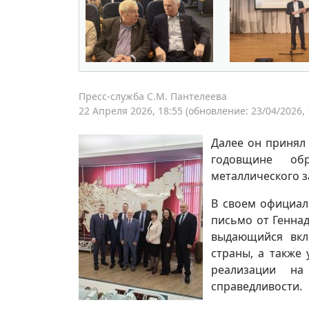
Пресс-служба С.М. Пантелеева
22 Апреля 2026, 18:55
(обновление: 23/04/2026, 
Далее он принял
годовщине обр
металлического з
В своем официал
письмо от Генна
выдающийся вкл
страны, а также
реализации на
справедливости.