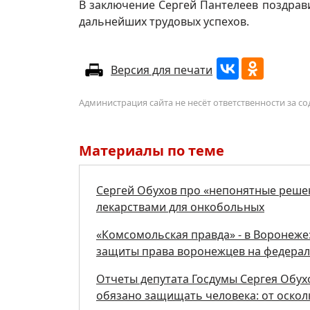
В заключение Сергей Пантелеев поздрави
дальнейших трудовых успехов.
Версия для печати
Администрация сайта не несёт ответственности за 
Материалы по теме
Сергей Обухов про «непонятные реше
лекарствами для онкобольных
«Комсомольская правда» - в Воронеже:
защиты права воронежцев на федерал
Отчеты депутата Госдумы Сергея Обух
обязано защищать человека: от осколк