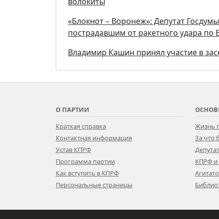
волокиты
«Блокнот – Воронеж»: Депутат Госдум
пострадавшим от ракетного удара по
Владимир Кашин принял участие в за
О ПАРТИИ
ОСНОВ
Краткая справка
Жизнь 
Контактная информация
За что
Устав КПРФ
Депутат
Программа партии
КПРФ и
Как вступить в КПРФ
Агитат
Персональные страницы
Библио