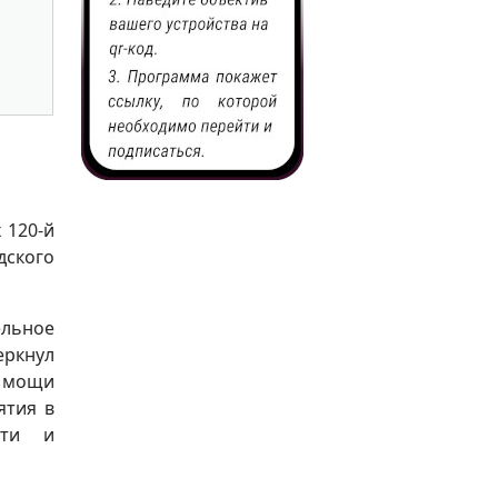
 120-й
ского
ельное
еркнул
 мощи
ятия в
сти и