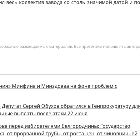
л весь коллектив завода со столь значимой датой и п
содержание размещаемых материалов. Все претензии направлять автор
ния» Минфина и Минздрава на фоне проблем с
 Депутат Сергей Обухов обратился в Генпрокуратуру дл
ьные выплаты после атаки 22 июня
ова перед избирателями Белгородчины: Государство
а, от прорванной трубы, от роста цен, от чиновничьей