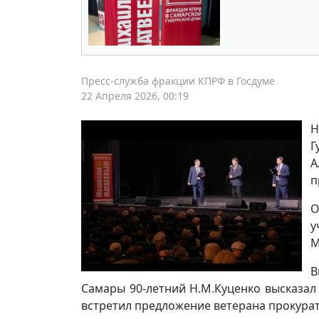
Пресс-служба фракции КПРФ в Госдуме
22 Апреля 2026, 00:19
Н
Г
А
п
О
у
М
В
Самары 90-летний Н.М.Куценко высказал 
встретил предложение ветерана прокура