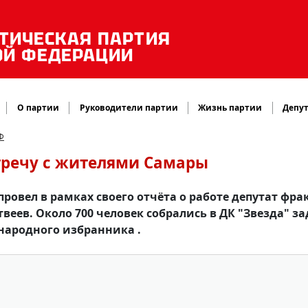
ТИЧЕСКАЯ ПАРТИЯ
ОЙ ФЕДЕРАЦИИ
О партии
Руководители партии
Жизнь партии
Депут
Ф
тречу с жителями Самары
ровел в рамках своего отчёта о работе депутат фр
еев. Около 700 человек собрались в ДК "Звезда" за
народного избранника .