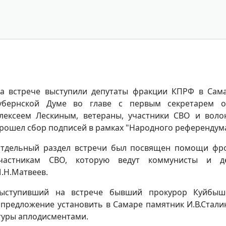
а встрече выступили депутаты фракции КПРФ в Сам
убернской Думе во главе с первым секретарем о
лексеем Лескиным, ветераны, участники СВО и воло
рошел сбор подписей в рамках "Народного референдум
тдельный раздел встречи был посвящен помощи фр
частникам СВО, которую ведут коммунисты и де
.Н.Матвеев.
ыступивший на встрече бывший прокурор Куйбыш
предложение установить в Самаре памятник И.В.Сталин
туры аплодисментами.