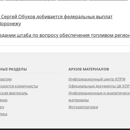
ы Сергей Обухов добивается федеральных выплат
 Воронежу
седании штаба по вопросу обеспечения топливом регио
НЫЕ РАЗДЕЛЫ
АРХИВ МАТЕРИАЛОВ
партии
Информационный центр КПРФ
 борются коммунисты
Официальные документы ЦК КП
ская вертикаль
Информационные и аналитическ
 мир
материалы
ору
Фоторепортажи
тека