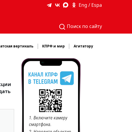
Eng / Espa
Поиск по сайту
атская вертикаль
КПРФ и мир
Агитатору
акции
дать