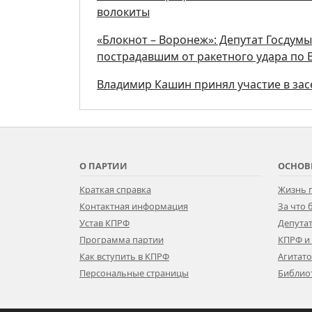
волокиты
«Блокнот – Воронеж»: Депутат Госдум
пострадавшим от ракетного удара по
Владимир Кашин принял участие в за
О ПАРТИИ
ОСНОВ
Краткая справка
Жизнь 
Контактная информация
За что
Устав КПРФ
Депутат
Программа партии
КПРФ и
Как вступить в КПРФ
Агитат
Персональные страницы
Библио