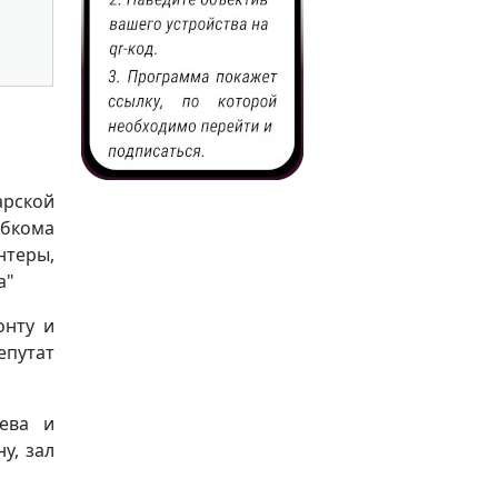
арской
бкома
нтеры,
а"
онту и
путат
ева и
у, зал