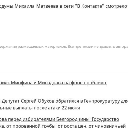
сдумы Михаила Матвеева в сети "В Контакте" смотрело
содержание размещаемых материалов. Все претензии направлять автор
ния» Минфина и Минздрава на фоне проблем с
 Депутат Сергей Обухов обратился в Генпрокуратуру дл
ьные выплаты после атаки 22 июня
ова перед избирателями Белгородчины: Государство
а, от прорванной трубы, от роста цен, от чиновничьей