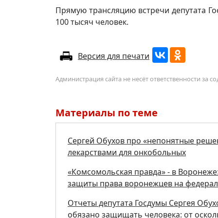
Прямую трансляцию встречи депутата Го
100 тысяч человек.
Версия для печати
Администрация сайта не несёт ответственности за 
Материалы по теме
Сергей Обухов про «непонятные реше
лекарствами для онкобольных
«Комсомольская правда» - в Воронеже:
защиты права воронежцев на федерал
Отчеты депутата Госдумы Сергея Обух
обязано защищать человека: от осколк