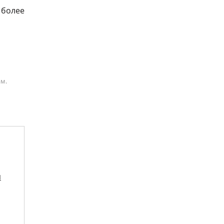
 более
ам.
я