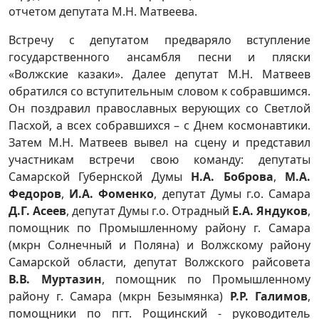
отчетом депутата М.Н. Матвеева.
Встречу с депутатом предваряло вступление
государственного ансамбля песни и пляски
«Волжские казаки». Далее депутат М.Н. Матвеев
обратился со вступительным словом к собравшимся.
Он поздравил православных верующих со Светлой
Пасхой, а всех собравшихся – с Днем космонавтики.
Затем М.Н. Матвеев вывел на сцену и представил
участникам встречи свою команду: депутаты
Самарской Губернской Думы
Н.А. Боброва
,
М.А.
Федоров
,
И.А. Фоменко
, депутат Думы г.о. Самара
Д.Г. Асеев
, депутат Думы г.о. Отрадный
Е.А. Яндуков
,
помощник по Промышленному району г. Самара
(мкрн Солнечный и Поляна) и Волжскому району
Самарской области, депутат Волжского райсовета
В.В. Муртазин
, помощник по Промышленному
району г. Самара (мкрн Безымянка)
Р.Р. Галимов
,
помощники по пгт. Рощинский - руководитель