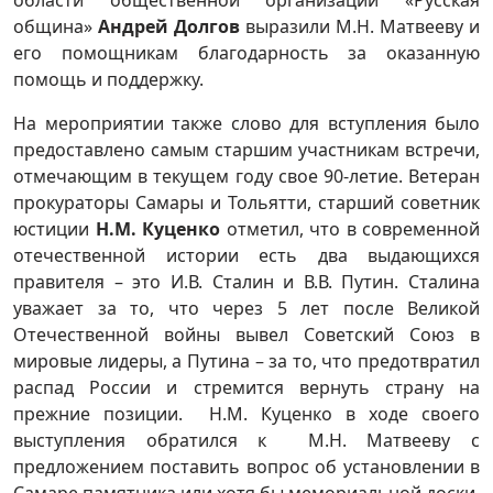
община»
Андрей Долгов
выразили М.Н. Матвееву и
его помощникам благодарность за оказанную
помощь и поддержку.
На мероприятии также слово для вступления было
предоставлено самым старшим участникам встречи,
отмечающим в текущем году свое 90-летие. Ветеран
прокураторы Самары и Тольятти, старший советник
юстиции
Н.М. Куценко
отметил, что в современной
отечественной истории есть два выдающихся
правителя – это И.В. Сталин и В.В. Путин. Сталина
уважает за то, что через 5 лет после Великой
Отечественной войны вывел Советский Союз в
мировые лидеры, а Путина – за то, что предотвратил
распад России и стремится вернуть страну на
прежние позиции. Н.М. Куценко в ходе своего
выступления обратился к М.Н. Матвееву с
предложением поставить вопрос об установлении в
Самаре памятника или хотя бы мемориальной доски,