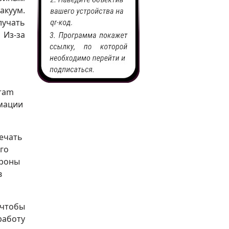
акуум.
лучать
Из-за
gram
рмации
вечать
го
дроны
в
 чтобы
работу