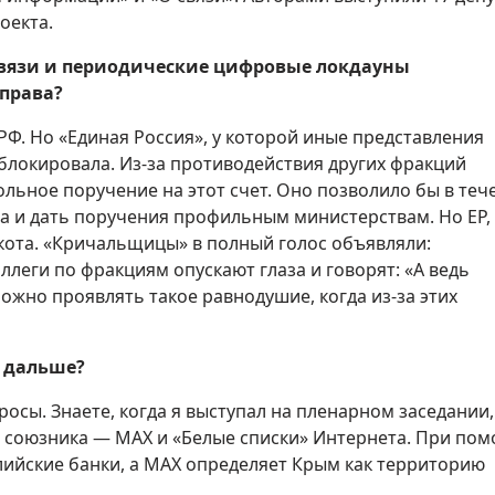
оекта.
связи и периодические цифровые локдауны
права?
РФ. Но «Единая Россия», у которой иные представления
аблокировала. Из-за противодействия других фракций
ольное поручение на этот счет. Оно позволило бы в теч
ва и дать поручения профильным министерствам. Но ЕР,
кота. «Кричальщицы» в полный голос объявляли:
коллеги по фракциям опускают глаза и говорят: «А ведь
можно проявлять такое равнодушие, когда из-за этих
ь дальше?
осы. Знаете, когда я выступал на пленарном заседании,
а союзника — MAX и «Белые списки» Интернета. При по
глийские банки, а MAX определяет Крым как территорию