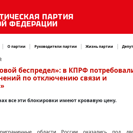
ТИЧЕСКАЯ ПАРТИЯ
ОЙ ФЕДЕРАЦИИ
О партии
Руководители партии
Жизнь партии
Депут
Ф
овой беспредел»: в КПРФ потребовал
нений по отключению связи и
в»
нах все эти блокировки имеют кровавую цену.
риграничные области России оказались под дв