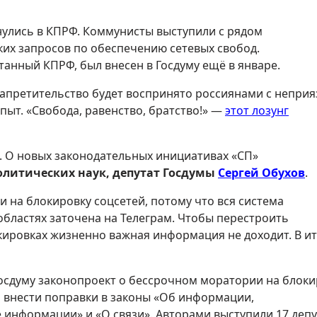
нулись в КПРФ. Коммунисты выступили с рядом
ких запросов по обеспечению сетевых свобод.
анный КПРФ, был внесен в Госдуму ещё в январе.
запретительство будет воспринято россиянами с непри
пыт. «Свобода, равенство, братство!» —
этот лозунг
. О новых законодательных инициативах «СП»
олитических наук, депутат Госдумы
Сергей Обухов
.
 на блокировку соцсетей, потому что вся система
бластях заточена на Телеграм. Чтобы перестроить
окировках жизненно важная информация не доходит. В и
 Госдуму законопроект о бессрочном моратории на блок
 внести поправки в законы «Об информации,
информации» и «О связи». Авторами выступили 17 деп