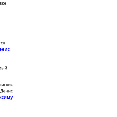
вке
тся
енис
орый
писки»
 Денис
ксиму