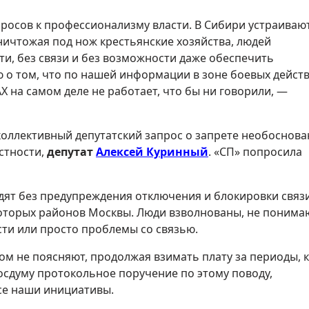
росов к профессионализму власти. В Сибири устраиваю
ничтожая под нож крестьянские хозяйства, людей
ти, без связи и без возможности даже обеспечить
ю о том, что по нашей информации в зоне боевых дейст
 на самом деле не работает, что бы ни говорили, —
коллективный депутатский запрос о запрете необоснов
астности,
депутат
Алексей Куринный
. «СП» попросила
дят без предупреждения отключения и блокировки связи
екоторых районов Москвы. Люди взволнованы, не понима
сти или просто проблемы со связью.
м не поясняют, продолжая взимать плату за периоды, 
Госдуму протокольное поручение по этому поводу,
се наши инициативы.