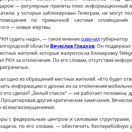
даром — регулярные прилеты плюс информационный в
ители, у которых заблокирован Телеграм, не могут по
повещения по привычной системе оповещения. 
того — новые жертвы.
РКН судить надо», — такое мнение
озвучил
губернатор
елгородской области
Вячеслав Гладков
. Он поддержал
естных жителей, которые жалуются на блокировку Tele
ал РКН за отключения. По его словам, отсутствие инфо
приграничье.
ал одно из обращений местных жителей. «Кто будет от
учить информацию о дронах из-за отключения мобильно
о это сделал? „Белый список“ — не работает половина, 
а». Процитировав другие критические замечания, Вячесла
со всеми возмущениями.
воры с федеральным центром и силовыми структурами,
задача, по его словам, — обеспечить бесперебойную 