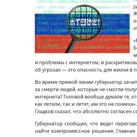
у
Ж
о
э
«
Б
м
и проблемы с интернетом, и раскритиков
об угрозах — это опасность для жизни в 
Во время прямой линии губернатор зачит
за смерти людей, которые не смогли пол
интернета? Головой вообще думали те, кт
как летели, так и летят, им это не помех
Гладков сказал, что абсолютно согласен 
Губернатор сообщил, что ведет перего
найти компромиссное решение. Главная 