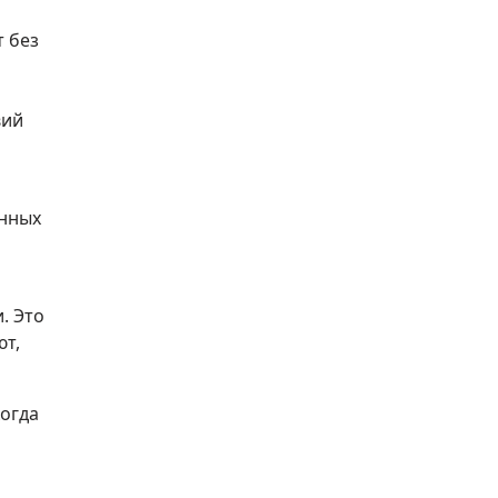
т без
вий
анных
. Это
ют,
когда