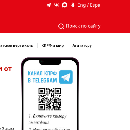
Eng / Espa
Поиск по сайту
атская вертикаль
КПРФ и мир
Агитатору
и от
ойным