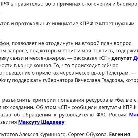
КПРФ в правительство о причинах отключения и блокиро
.
ектов и протокольных инициатив КПРФ считает нужным
он, позволяет не отодвинуть на второй план вопрос
ом запросе, под которым стоит и моя подпись, содержи
вку связи и мессенджеров, — рассказал «СП»
депутат
Д
ости в конце концов. То, что происходит сейчас
 оповещение о прилетах через мессенджер Телеграм, —
 Хочу поддержать губернатора Вячеслава Гладкова, кот
 разъяснить критерии попадания ресурсов в «белые с
и их создании. Об этом «СП» сообщили депутаты КПРФ
сказав об обращении к руководителю ФАС России
Ма
азвития
Максуту Шадаеву
.
путатов Алексея Куринного, Сергея Обухова,
Евгения