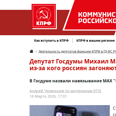
КОММУНИС
РОССИЙСК
Как вступить в КПРФ
КПРФ в вашем регионе
Деятельность депутатов фракции КПРФ в ГД ФС Р
Депутат Госдумы Михаил Мат
из-за кого россиян загоняю
В Госдуме назвали навязывание MAX 
Андрей Червонцев по материалам RTVI
16 Марта 2026, 17:01
С
с