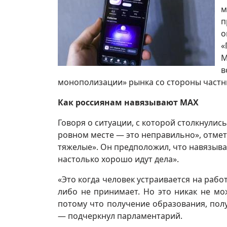
м
п
«
М
в
монополизации» рынка со стороны частны
Как россиянам навязывают MAX
Говоря о ситуации, с которой столкнулись
ровном месте — это неправильно», отмет
тяжелые». Он предположил, что навязыван
настолько хорошо идут дела».
«Это когда человек устраивается на рабо
либо не принимает. Но это никак не мо
потому что получение образования, по
— подчеркнул парламентарий.