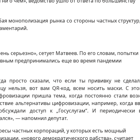
ни о чем», ведомство ушло от ответа по большинству
убая монополизация рынка со стороны частных структур,
аментарий.
нь серьезно», сетует Матвеев. По его словам, попытки
ивным предпринимались еще во время пандемии
да просто сказали, что если ты прививку не сделал
цу нельзя, вот вам QR-код, всем носить маски. С это
фровизации пришла тема, когда постоянно стали воз
тствие альтернативы цифровизации, например, когда в
обсуждали доступ к „Госуслугам“. И периодически 
ался», — напомнил депутат.
тересы частных корпораций, у которых есть мощный
изации, «нового демократического рабства», считает