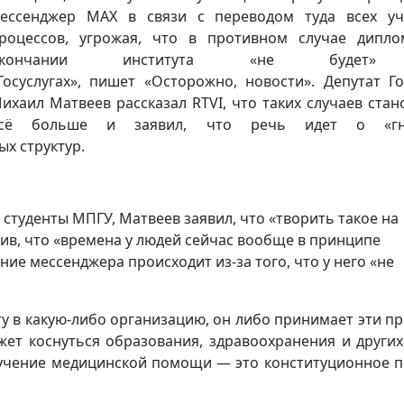
ессенджер MAX в связи с переводом туда всех у
роцессов, угрожая, что в противном случае дипл
окончании института «не будет
Госуслугах», пишет «Осторожно, новости». Депутат Г
ихаил Матвеев рассказал RTVI, что таких случаев стан
сё больше и заявил, что речь идет о «гн
х структур.
 студенты МПГУ, Матвеев заявил, что «творить такое на
ив, что «времена у людей сейчас вообще в принципе
ие мессенджера происходит из-за того, что у него «не
ту в какую-либо организацию, он либо принимает эти пр
жет коснуться образования, здравоохранения и других
лучение медицинской помощи — это конституционное п