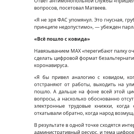
Ответ антимонопольной службы «пришел 
вопросов, посетовал Матвеев.
«Я не зря ФАС упомянул. Это гнусная, гр
принципе недопустимо», — убежден парл
«Всё пошло с ковида»
Навязыванием MAX «перегибают палку оче
сделать цифровой формат безальтернат
коронавируса.
«Я бы привел аналогию с ковидом, ког
отстраняют от работы, выходить на ули
пошло. А дальше на фоне всей этой ци
вопросы, а насколько обоснованно отсу
электронные трудовые книжки, когда 
откатывали обратно, когда народ возмущ
В результате в одной точке сходятся ин
административный ресурс, и тема цифров