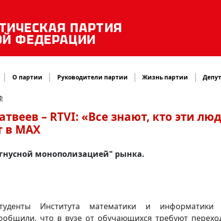
ТИЧЕСКАЯ ПАРТИЯ
ОЙ ФЕДЕРАЦИИ
О партии
Руководители партии
Жизнь партии
Депут
Ф
веев – RTVI: «Все знают, кто эти люд
т в MAX
"гнусной монополизацией" рынка.
туденты Института математики и информатики
ообщили, что в вузе от обучающихся требуют перехо