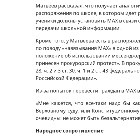
Матвеев рассказал, что получает аналог
распоряжения по школе, в котором идет р
ученики должны установить MAX в связи 
передачи школьной информации.
Кроме того, у Матвеева есть в распоря
по поводу «навязывания MAX» в одной из
положение об использовании мессенджер
принесен прокурорский протест». В прокура
28, ч. 2 и 3 ст. 30, ч. 1 и 2 ст. 43 федера
Российской Федерации».
Из-за попыток перевести граждан в MAX 
«Мне кажется, что все-таки надо бы ка
Верховному суду, или Конституционному 
очевидны: не может быть безальтернатив
Народное сопротивление