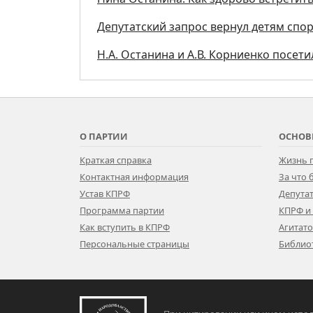
Депутатский запрос вернул детям спо
Н.А. Останина и А.В. Корниенко посе
О ПАРТИИ
ОСНОВ
Краткая справка
Жизнь 
Контактная информация
За что
Устав КПРФ
Депутат
Программа партии
КПРФ и
Как вступить в КПРФ
Агитат
Персональные страницы
Библио