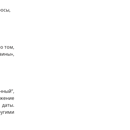
росы,
,
о том,
аины»,
нный“,
жение
 даты.
ругими