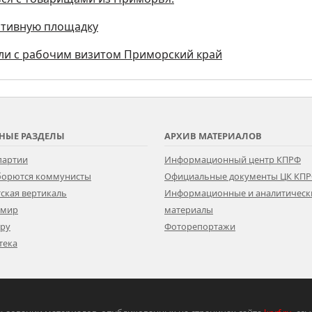
ртивную площадку
тили с рабочим визитом Приморский край
НЫЕ РАЗДЕЛЫ
АРХИВ МАТЕРИАЛОВ
партии
Информационный центр КПРФ
 борются коммунисты
Официальные документы ЦК КП
ская вертикаль
Информационные и аналитическ
 мир
материалы
ору
Фоторепортажи
тека