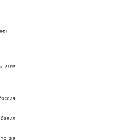
ния
ь этих
 Россия
обавил
 то же