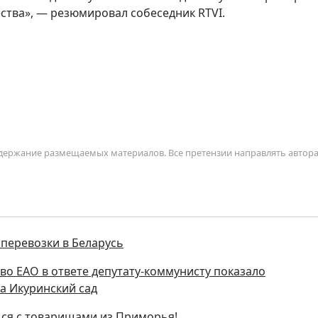
ества», — резюмировал собеседник RTVI.
содержание размещаемых материалов. Все претензии направлять автор
перевозки в Беларусь
во ЕАО в ответе депутату-коммунисту показало
а Икуринский сад
ься с товарищами из Приморья!