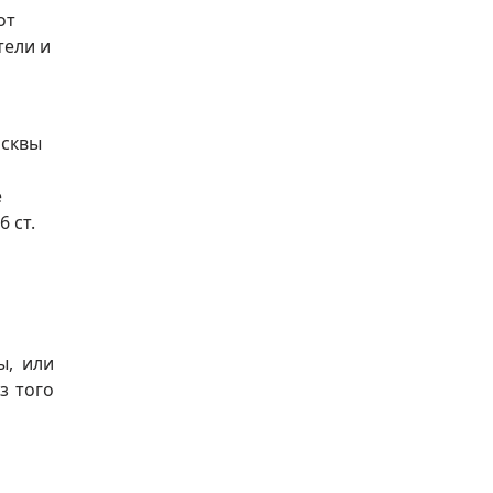
от
тели и
осквы
е
 ст.
ы, или
з того