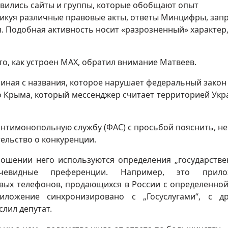
явились сайты и группы, которые обобщают опыт
икуя различные правовые акты, ответы Минцифры, зап
. Подобная активность носит «разрозненный» характер
то, как устроен MAX, обратил внимание Матвеев.
иная с названия, которое нарушает федеральный закон 
до Крыма, который мессенджер считает территорией Укр
нтимонопольную службу (ФАС) с просьбой пояснить, не
ельство о конкуренции.
ношении него используются определения „государстве
очевидные преференции. Например, это прило
овых телефонов, продающихся в России с определенной
ложение синхронизировано с „Госуслугами“, с д
лил депутат.