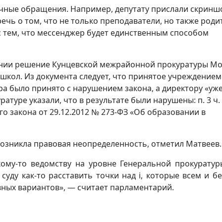
ичные обращения. Например, депутату прислали скринш
ечь о том, что не только преподаватели, но также роди
с тем, что мессенджер будет единственным способом
жении решение Кунцевской межрайонной прокуратуры М
 школ. Из документа следует, что принятое учреждением
а было принято с нарушением закона, а директору «уж
туре указали, что в результате были нарушены: п. 3 ч. 6
льного закона от 29.12.2012 № 273-ФЗ «Об образовании в
возникла правовая неопределенность, отметил Матвеев.
кому-то ведомству на уровне Генеральной прокуратур
суду как-то расставить точки над i, которые всем и бе
ных вариантов», — считает парламентарий.