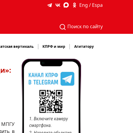
Eng / Espa
Поиск по сайту
атская вертикаль
КПРФ и мир
Агитатору
и»:
 МПГУ
дить в