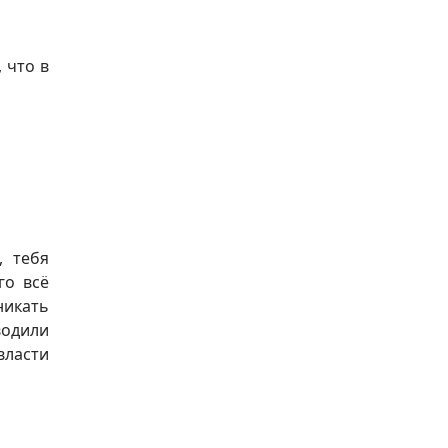
 что в
, тебя
го всё
никать
водили
власти