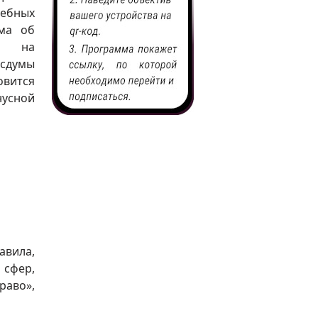
чебных
ома об
» на
осдумы
овится
усной
авила,
 сфер,
раво»,