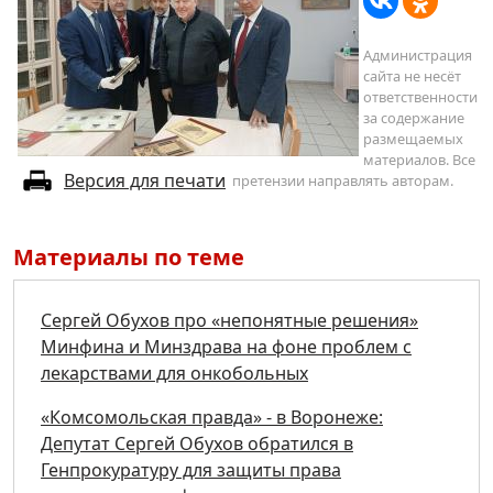
Администрация
сайта не несёт
ответственности
за содержание
размещаемых
материалов. Все
Версия для печати
претензии направлять авторам.
Материалы по теме
Сергей Обухов про «непонятные решения»
Минфина и Минздрава на фоне проблем с
лекарствами для онкобольных
«Комсомольская правда» - в Воронеже:
Депутат Сергей Обухов обратился в
Генпрокуратуру для защиты права