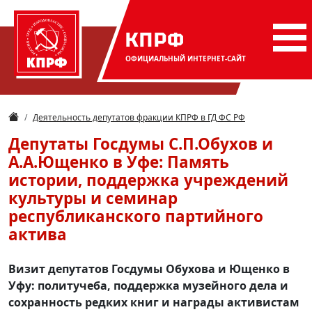
КПРФ
ОФИЦИАЛЬНЫЙ
ИНТЕРНЕТ-САЙТ
Деятельность депутатов фракции КПРФ в ГД ФС РФ
Депутаты Госдумы С.П.Обухов и
А.А.Ющенко в Уфе: Память
истории, поддержка учреждений
культуры и семинар
республиканского партийного
актива
Визит депутатов Госдумы Обухова и Ющенко в
Уфу: политучеба, поддержка музейного дела и
сохранность редких книг и награды активистам