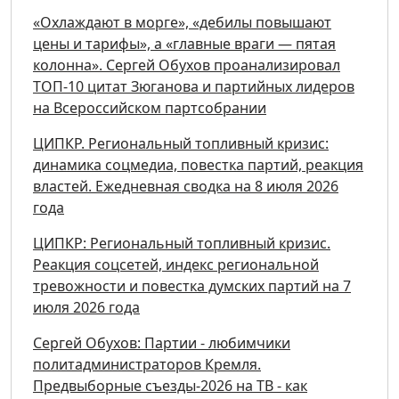
«Охлаждают в морге», «дебилы повышают
цены и тарифы», а «главные враги — пятая
колонна». Сергей Обухов проанализировал
ТОП-10 цитат Зюганова и партийных лидеров
на Всероссийском партсобрании
ЦИПКР. Региональный топливный кризис:
динамика соцмедиа, повестка партий, реакция
властей. Ежедневная сводка на 8 июля 2026
года
ЦИПКР: Региональный топливный кризис.
Реакция соцсетей, индекс региональной
тревожности и повестка думских партий на 7
июля 2026 года
Сергей Обухов: Партии - любимчики
политадминистраторов Кремля.
Предвыборные съезды-2026 на ТВ - как