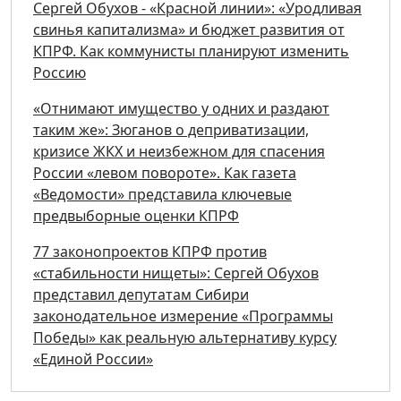
Сергей Обухов - «Красной линии»: «Уродливая
свинья капитализма» и бюджет развития от
КПРФ. Как коммунисты планируют изменить
Россию
«Отнимают имущество у одних и раздают
таким же»: Зюганов о деприватизации,
кризисе ЖКХ и неизбежном для спасения
России «левом повороте». Как газета
«Ведомости» представила ключевые
предвыборные оценки КПРФ
77 законопроектов КПРФ против
«стабильности нищеты»: Сергей Обухов
представил депутатам Сибири
законодательное измерение «Программы
Победы» как реальную альтернативу курсу
«Единой России»