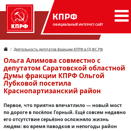
КПРФ
ОФИЦИАЛЬНЫЙ
ИНТЕРНЕТ-САЙТ
Деятельность депутатов фракции КПРФ в ГД ФС РФ
Ольга Алимова совместно с
депутатом Саратовской областной
Думы фракции КПРФ Ольгой
Лубковой посетила
Краснопартизанский район
Первое, что приятно впечатлило — новый мост
по дороге в посёлок Горный. Ещё совсем недавно
его отсутствие серьёзно осложняло жизнь
людям: во время паводков и непогоды район