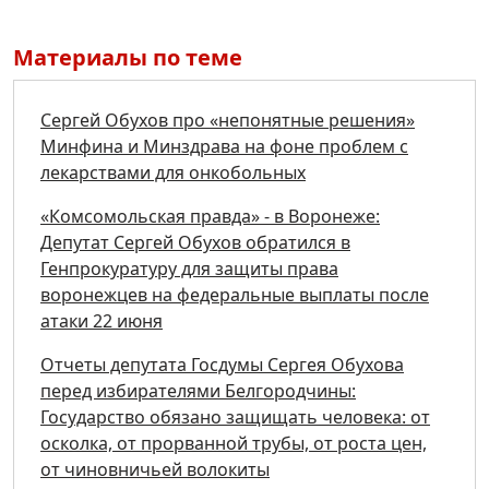
Материалы по теме
Сергей Обухов про «непонятные решения»
Минфина и Минздрава на фоне проблем с
лекарствами для онкобольных
«Комсомольская правда» - в Воронеже:
Депутат Сергей Обухов обратился в
Генпрокуратуру для защиты права
воронежцев на федеральные выплаты после
атаки 22 июня
Отчеты депутата Госдумы Сергея Обухова
перед избирателями Белгородчины:
Государство обязано защищать человека: от
осколка, от прорванной трубы, от роста цен,
от чиновничьей волокиты