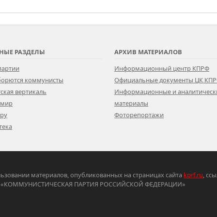
НЫЕ РАЗДЕЛЫ
АРХИВ МАТЕРИАЛОВ
партии
Информационный центр КПРФ
 борются коммунисты
Официальные документы ЦК КП
ская вертикаль
Информационные и аналитическ
 мир
материалы
ору
Фоторепортажи
тека
ьзовании материалов, опубликованных на страницах сайта
kprf.ru
, сс
ртия «КОММУНИСТИЧЕСКАЯ ПАРТИЯ РОССИЙСКОЙ ФЕДЕРАЦИИ»