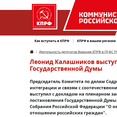
КОММУНИС
РОССИЙСК
Как вступить в КПРФ
КПРФ в вашем регионе
Деятельность депутатов фракции КПРФ в ГД ФС Р
Леонид Калашников выступ
Государственной Думы
Председатель Комитета по делам Содр
интеграции и связям с соотечествен
выступил с докладом на пленарном за
постановления Государственной Думы
Собрания Российской Федерации "О 
отношении российских граждан".