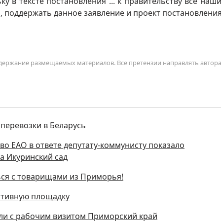
у в тексте постановления ... к правительству все наш
, поддержать данное заявление и проект постановлени
содержание размещаемых материалов. Все претензии направлять автор
перевозки в Беларусь
во ЕАО в ответе депутату-коммунисту показало
а Икуринский сад
ься с товарищами из Приморья!
ртивную площадку
тили с рабочим визитом Приморский край