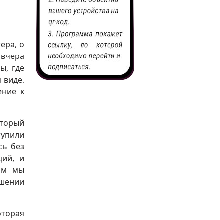
ера, о
 вчера
ы, где
 виде,
ение к
оторый
тупили
сь без
ций, и
ом мы
ошении
оторая