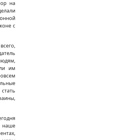
бор на
делали
ионной
коне с
всего,
датель
людям,
гли им
совсем
льные
 стать
раины,
егодня
в наше
ентах,