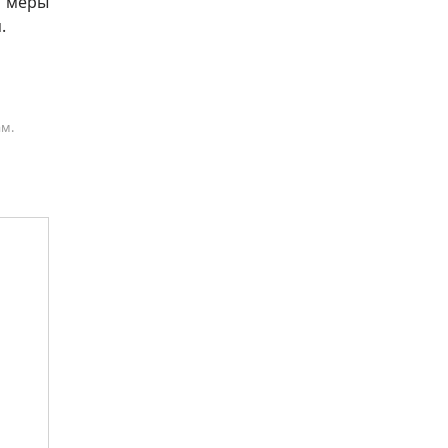
и меры
я.
ам.