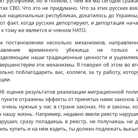
т русофобии, но и поняли, с чем же мы сегодня сража
тах СВО. Что это не придумано. Что за этих русских взя
рых национальных республиках, докатилось до Украины,
от факт, когда русских депортируют, и депортация нача
 к тому же является и членом НАТО.
м постановлении несколько механизмов, направлен
оставление временного убежища не только 
разделяющим наши традиционные ценности и ущемляе
овершенствуем эти механизмы. Я говорил об этом во вт
льно поблагодарить вас, коллеги, за ту работу, кото
ации.
Об оценке результатов реализации миграционной поли
 пункте отражены эффекты от принятых нами законов. 
очень нужных у нас в стране законах. Но и законы, к
а нашу жизнь. Например, недавно ввели реестр наруши
арушил, сразу попадаешь в реестр, не получаешь ни д
иль купить и на нём ездить, ты должен подлежать высы