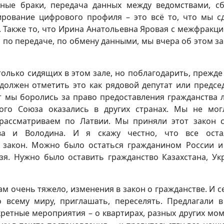
вные браки, передача данных между ведомствами, с
рование цифрового профиля – это всё то, что мы с
ё. Также то, что Ирина Анатольевна Яровая с межфракц
, по передаче, по обмену данными, мы вчера об этом за
только сидящих в этом зале, но поблагодарить, прежде 
 должен отметить это как рядовой депутат или предсе
ет мы боролись за право предоставления гражданства 
кого Союза оказались в других странах. Мы не мо
 рассматриваем по Латвии. Мы приняли этот закон 
ва и Володина. И я скажу честно, что все оста
 закон. Можно было остаться гражданином России и
зя. Нужно было оставить гражданство Казахстана, Ук
ам очень тяжело, изменения в закон о гражданстве. И с
всему миру, приглашать, переселять. Предлагали 
ретные мероприятия – о квартирах, разных других мом