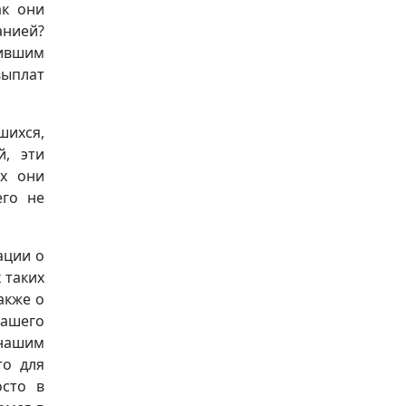
ак они
анией?
тившим
выплат
шихся,
й, эти
ях они
его не
ации о
 таких
акже о
нашего
 нашим
то для
осто в