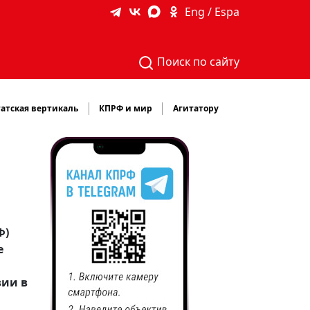
Eng / Espa
Поиск по сайту
атская вертикаль
КПРФ и мир
Агитатору
Ф)
е
вии в