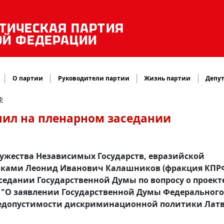
ТИЧЕСКАЯ ПАРТИЯ
ОЙ ФЕДЕРАЦИИ
О партии
Руководители партии
Жизнь партии
Депут
Ф
ил на пленарном заседании
ужества Независимых Государств, евразийской
никами Леонид Иванович Калашников (фракция КПР
седании Государственной Думы по вопросу о проект
 "О заявлении Государственной Думы Федерального
недопустимости дискриминационной политики Лат