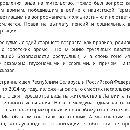
родления вида на жительство, прямо был вопрос: к
ким воинам, победившим в войне с нацистской Герм
тветившим на вопрос «анкеты лояльности» или не отве
рмляется. Права на выплату пенсий и социальных 
ортации.
оснулись людей старшего возраста, как правило, родив
 советских времён. По мнению трусливых власте
льной безопасности республики, и в своих гонени
чи экзамена глухонемыми и слепыми. Я причём нич
сказал.
странных дел Республики Беларусь и Российской Федер
по 2024-му году, изложены факты о смертях нескольких
ного для пересмотра вида на жительство в Латвии, а т
ационного испытания. Но это международная часть 
на то, что некоторые привыкли по-особому относиться к
. Мы об этом говорили во вторник. А мы говорим э
тов, международных организаций, чтобы они не пр