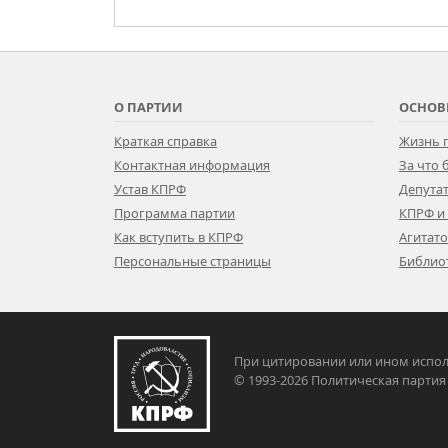
О ПАРТИИ
ОСНОВ
Краткая справка
Жизнь 
Контактная информация
За что
Устав КПРФ
Депутат
Программа партии
КПРФ и
Как вступить в КПРФ
Агитат
Персональные страницы
Библио
При цитировании или ином испол
© 1993-2026 Политическая па