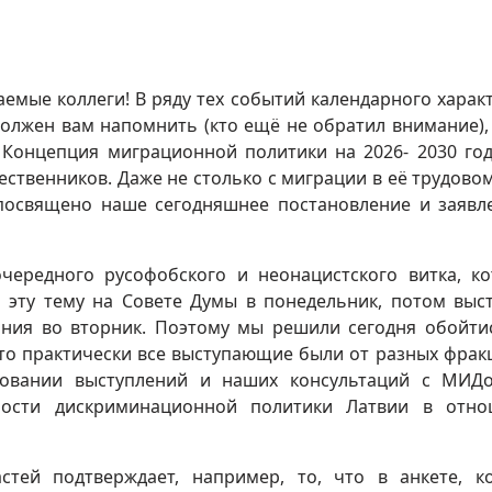
емые коллеги! В ряду тех событий календарного характ
должен вам напомнить (кто ещё не обратил внимание),
Концепция миграционной политики на 2026- 2030 год
ественников. Даже не столько с миграции в её трудовом
 посвящено наше сегодняшнее постановление и заявл
чередного русофобского и неонацистского витка, к
и эту тему на Совете Думы в понедельник, потом выс
ания во вторник. Поэтому мы решили сегодня обойти
то практически все выступающие были от разных фрак
новании выступлений и наших консультаций с МИД
мости дискриминационной политики Латвии в отн
стей подтверждает, например, то, что в анкете, к