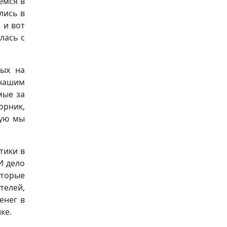
емся в
лись в
 и вот
лась с
ных на
нашим
мые за
орник,
рую мы
тики в
И дело
оторые
телей,
енег в
лке.