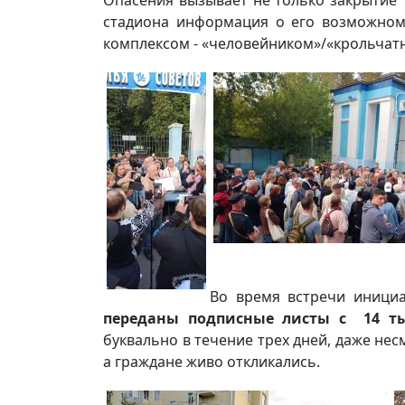
Опасения вызывает не только закрытие
стадиона информация о его возможно
комплексом - «человейником»/«крольчат
Во время встречи иници
переданы подписные листы с 14 т
буквально в течение трех дней, даже нес
а граждане живо откликались.