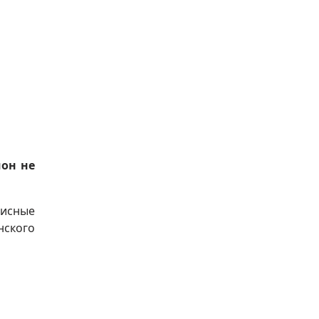
ион не
писные
нского