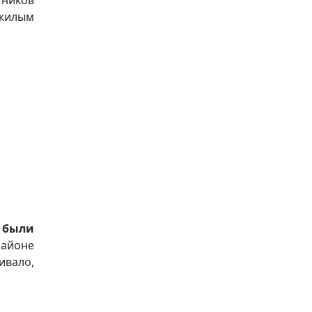
тников
 жилым
ы
были
районе
ивало,