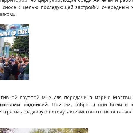
 территории, но циркулирующая среди жителей и рабо
м сносе с целью последующей застройки очередным
ником».
ативной группой мне для передачи в мэрию Москв
ысячами подписей
. Причем, собраны они были в 
мотря на дождливую погоду: активистов это не останавл