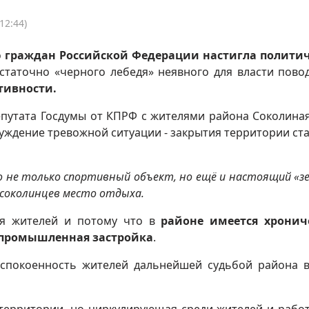
12:44)
о
граждан Российской Федерации настигла политич
статочно «черного лебедя» неявного для власти пов
тивности.
депутата Госдумы от КПРФ с жителями района Соколиная
уждение тревожной ситуации - закрытия территории ст
то не только спортивный объект, но ещё и настоящий «з
у соколинцев место отдыха.
ля жителей и потому что в
районе имеется хронич
и промышленная застройка
.
еспокоенность жителей дальнейшей судьбой района 