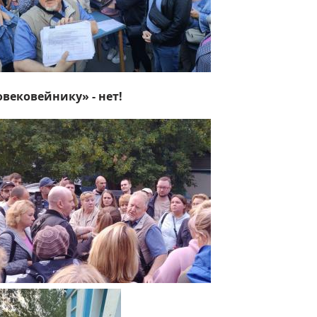
овековейнику» - нет!