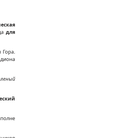
еская
ода
для
 Гора.
адиона
еленый
еский
вполне