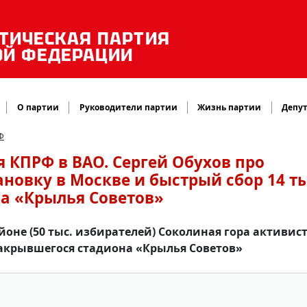
ТИЧЕСКАЯ ПАРТИЯ
ОЙ ФЕДЕРАЦИИ
О партии
Руководители партии
Жизнь партии
Депут
Ф
 КПРФ в ВАО. Сергей Обухов про
новку в Москве и быстрый сбор 14 ты
а «Крылья Советов»
оне (50 тыс. избирателей) Соколиная гора активис
закрывшегося стадиона «Крылья Советов»