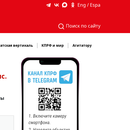
Eng / Espa
Поиск по сайту
атская вертикаль
КПРФ и мир
Агитатору
с.
ты