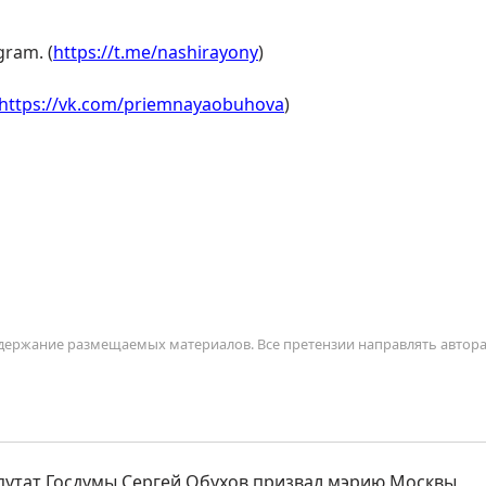
gram. (
https://t.me/nashirayony
)
https://vk.com/priemnayaobuhova
)
содержание размещаемых материалов. Все претензии направлять автор
путат Госдумы Сергей Обухов призвал мэрию Москвы