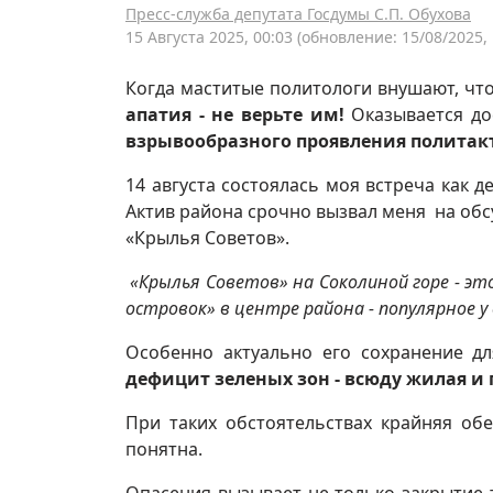
Пресс-служба депутата Госдумы С.П. Обухова
15 Августа 2025, 00:03
(обновление: 15/08/2025, 
Когда маститые политологи внушают, чт
апатия - не верьте им!
Оказывается до
взрывообразного проявления политак
14 августа состоялась моя встреча как 
Актив района срочно вызвал меня на обс
«Крылья Советов».
«Крылья Советов» на Соколиной горе - э
островок» в центре района - популярное 
Особенно актуально его сохранение д
дефицит зеленых зон - всюду жилая 
При таких обстоятельствах крайняя об
понятна.