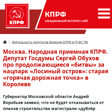
КПРФ
ОФИЦИАЛЬНЫЙ
ИНТЕРНЕТ-САЙТ
Деятельность депутатов фракции КПРФ в ГД ФС РФ
Москва. Народная приемная КПРФ.
Депутат Госдумы Сергей Обухов
про продолжающиеся «битвы» за
нацпарк «Лосиный остров»: старая
«горячая дорожная точка» в
Королеве
Губернатор Московской области Андрей
Воробьев заявил, что не будет отказываться от
планов строительства магистрали «дублёр