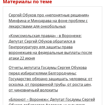
Материалы по теме
Сергей Обухов про «непонятные решения»
Минфина и Минздрава на фоне проблем с
лекарствами для онкобольных
«Комсомольская правда» - в Воронеже:
Депутат Сергей Обухов обратился в
Генпрокуратуру для защиты права
воронежцев на федеральные выплаты после
атаки 22 июня
Отчеты депутата Госдумы Сергея Обухова
перед избирателями Белгородчины:
Государство обязано защищать человека: от
осколка, от прорванной трубы, от роста цен,
от чиновничьей волокиты
«Блокнот – Воронеж»: Депутат Госдумы Сергей
Обухов добивается федеральных выплат