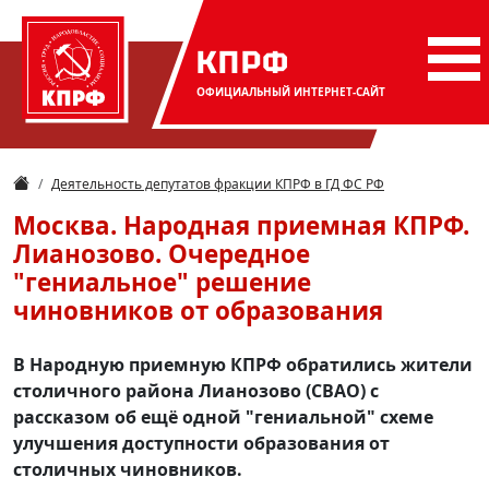
КПРФ
ОФИЦИАЛЬНЫЙ
ИНТЕРНЕТ-САЙТ
Деятельность депутатов фракции КПРФ в ГД ФС РФ
Москва. Народная приемная КПРФ.
Лианозово. Очередное
"гениальное" решение
чиновников от образования
В Народную приемную КПРФ обратились жители
столичного района Лианозово (СВАО) с
рассказом об ещё одной "гениальной" схеме
улучшения доступности образования от
столичных чиновников.