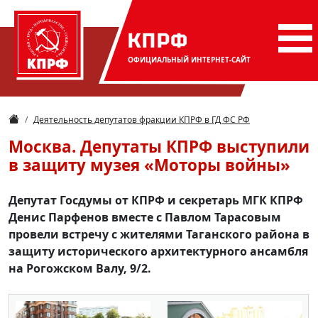
КПРФ
ОФИЦИАЛЬНЫЙ
ИНТЕРНЕТ-САЙТ
Деятельность депутатов фракции КПРФ в ГД ФС РФ
Москва. Депутаты КПРФ выступили
в защиту музея «Моторы войны»
Депутат Госдумы от КПРФ и секретарь МГК КПРФ
Денис Парфенов вместе с Павлом Тарасовым
провели встречу с жителями Таганского района в
защиту исторического архитектурного ансамбля
на Рогожском Валу, 9/2.