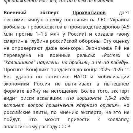
продолжается Россией, как ни в чем не бывало»
.
Военный эксперт
Прохватилов
дает
пессимистичную оценку состояния на ЛБС: Украина
добилась превосходства в производстве дронов (4,5
млн против 1–1,5 млн у России) и создала «зону
смерти» в глубине российской обороны. Эту оценку
не опровергают даже военкоры. Экономика РФ не
переведена на военные рельсы:
«Ростех и
"Калашников" нацелены на прибыль, а не на победу»
.
Прогноз: Конфликт продлится до конца 2025–2026 гг.
Без ударов по логистике НАТО и мобилизации
экономики Россия не вытягивает в нынешнем
формате войну на истощение. Более того, эксперт
видит риски эскалации.
«На горизонте 1,5–2 года
встанет вопрос применения ядерного оружия»
, но
российские элиты, по мнению эксперта, на это не
пойдут, что может привести к коллапсу,
аналогичному распаду СССР.