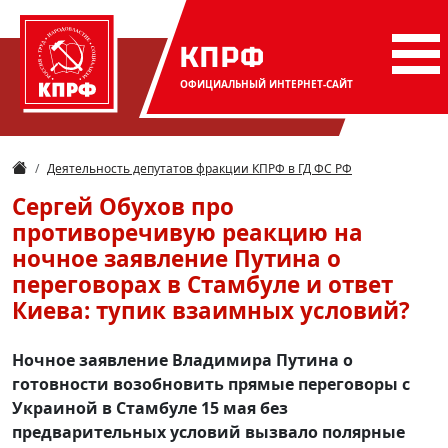
КПРФ
ОФИЦИАЛЬНЫЙ
ИНТЕРНЕТ-САЙТ
Деятельность депутатов фракции КПРФ в ГД ФС РФ
Сергей Обухов про
противоречивую реакцию на
ночное заявление Путина о
переговорах в Стамбуле и ответ
Киева: тупик взаимных условий?
Ночное заявление Владимира Путина о
готовности возобновить прямые переговоры с
Украиной в Стамбуле 15 мая без
предварительных условий вызвало полярные