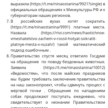
выразила (https://t.me/ninaostanina/9921?single) в
официальных обращениях к Минкультуры РФ и к
губернаторам наших регионов.
В российских вузах хотят сократить
(https://t.me/ninaostanina/9991) платные места.
Назвала (https://rtvi.com/news/haotichnoe-
vmeshatelstvo-zachem-v-rossii-hotyat-sokratit-
platnye-mesta-v-vuzah/) такой математический
подход ошибочным .
Правительство спустя месяц ответило Госдуме
на обращение по поводу бездомных животных.
Заявила (https://t.me/ninaostanina/10012)
«Ведомостям», что после майских праздников
мы будем требовать заключение правительства
на наш законопроект, чтобы сдвинуть процесс с
мёртвой точки . Обращения по нападениям
собак продолжают поступать ежедневно, что
свидетельствует о незнании Правительством