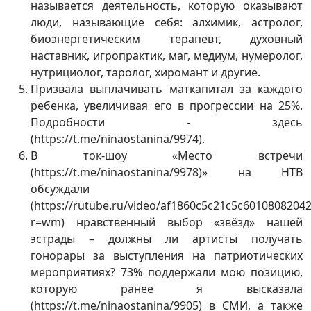
называется деятельность, которую оказывают
люди, называющие себя: алхимик, астролог,
биоэнергетическим терапевт, духовный
наставник, игропрактик, маг, медиум, нумеролог,
нутрициолог, таролог, хиромант и другие.
Призвала выплачивать маткапитал за каждого
ребенка, увеличивая его в прогрессии на 25%.
Подробности - здесь
(https://t.me/ninaostanina/9974).
В ток-шоу «Место встречи
(https://t.me/ninaostanina/9978)» на НТВ
обсуждали
(https://rutube.ru/video/af1860c5c21c5c6010808204
r=wm) нравственный выбор «звёзд» нашей
эстрады – должны ли артисты получать
гонорары за выступления на патриотических
мероприятиях? 73% поддержали мою позицию,
которую ранее я высказала
(https://t.me/ninaostanina/9905) в СМИ, а также