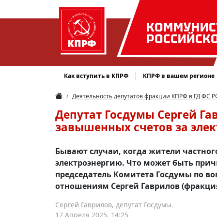
КОММУНИС
РОССИЙСК
Как вступить в КПРФ
КПРФ в вашем регионе
Деятельность депутатов фракции КПРФ в ГД ФС Р
Депутат Госдумы Сергей Га
завышенных счетов за эле
Бывают случаи, когда жители частног
электроэнергию. Что может быть прич
председатель Комитета Госдумы по в
отношениям Сергей Гаврилов (фракци
Сергей Гаврилов, депутат Госдумы.
17 Апреля 2025, 14:25