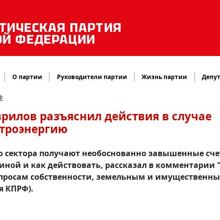
ТИЧЕСКАЯ ПАРТИЯ
ОЙ ФЕДЕРАЦИИ
О партии
Руководители партии
Жизнь партии
Депут
Ф
врилов разъяснил действия в случае
ктроэнергию
о сектора получают необоснованно завышенные сче
иной и как действовать, рассказал в комментарии 
опросам собственности, земельным и имущественн
я КПРФ).