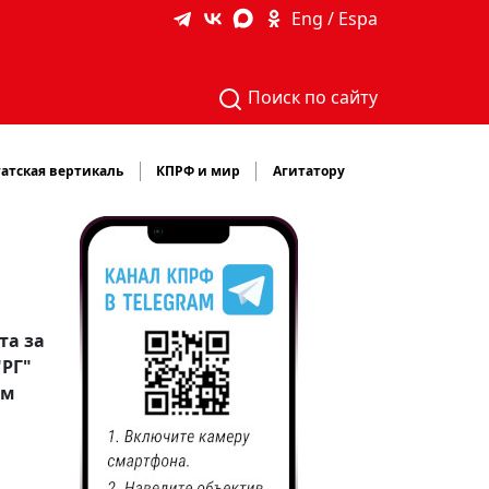
Eng / Espa
Поиск по сайту
атская вертикаль
КПРФ и мир
Агитатору
та за
"РГ"
ым