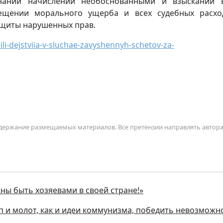
нании начислений необоснованными и взыскании 
мещении морального ущерба и всех судебных расхо
ащиты нарушенных прав.
li-dejstviia-v-sluchae-zavyshennyh-schetov-za-
содержание размещаемых материалов. Все претензии направлять автор
жны быть хозяевами в своей стране!»
п и молот, как и идеи коммунизма, победить невозможн