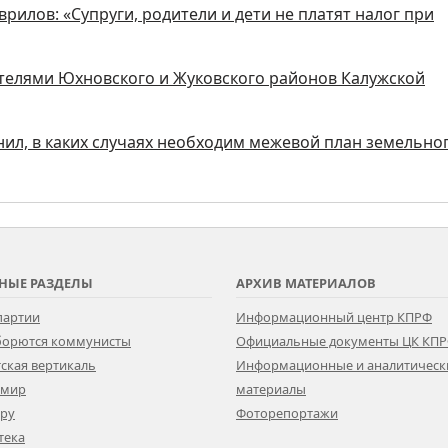
аврилов: «Супруги, родители и дети не платят налог при
ителями Юхновского и Жуковского районов Калужской
нил, в каких случаях необходим межевой план земельно
НЫЕ РАЗДЕЛЫ
АРХИВ МАТЕРИАЛОВ
партии
Информационный центр КПРФ
 борются коммунисты
Официальные документы ЦК КП
ская вертикаль
Информационные и аналитическ
 мир
материалы
ору
Фоторепортажи
тека