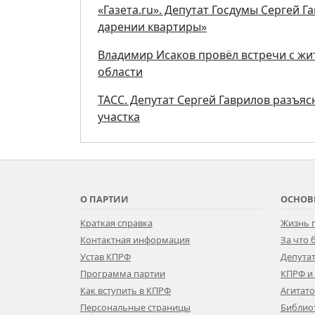
«Газета.ru». Депутат Госдумы Сергей Г
дарении квартиры»
Владимир Исаков провёл встречи с ж
области
ТАСС. Депутат Сергей Гаврилов разъяс
участка
О ПАРТИИ
ОСНОВ
Краткая справка
Жизнь 
Контактная информация
За что
Устав КПРФ
Депутат
Программа партии
КПРФ и
Как вступить в КПРФ
Агитат
Персональные страницы
Библио