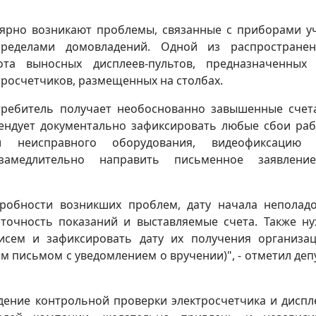
лярно возникают проблемы, связанные с приборами у
пределами домовладений. Одной из распростране
ота выносных дисплеев-пультов, предназначенных
тросчетчиков, размещенных на столбах.
требитель получает необоснованно завышенные счет
мендует документально зафиксировать любые сбои ра
ии неисправного оборудования, видеофиксацию 
езамедлительно направить письменное заявлени
дробности возникших проблем, дату начала неполад
 точность показаний и выставляемые счета. Также н
исем и зафиксировать дату их получения организа
м письмом с уведомлением о вручении)", - отметил деп
едение контрольной проверки электросчетчика и диспл