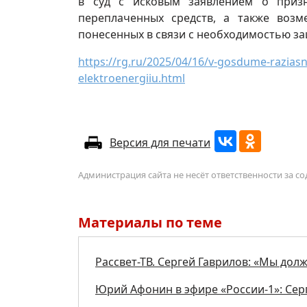
в суд с исковым заявлением о приз
переплаченных средств, а также воз
понесенных в связи с необходимостью з
https://rg.ru/2025/04/16/v-gosdume-raziasni
elektroenergiiu.html
Версия для печати
Администрация сайта не несёт ответственности за 
Материалы по теме
Рассвет-ТВ. Сергей Гаврилов: «Мы дол
Юрий Афонин в эфире «России-1»: Сер