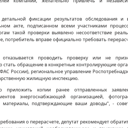
телей компании, желательно привлечь и независ
 детальной фиксации результатов обследования и 
ьном акте, подписанном всеми участниками процесс
тогам такой проверки выявлено несоответствие реал
те, потребитель вправе официально требовать перерас
 отказывается проводить проверку или не призн
 стать обращение в конкретные контролирующие орга
АС России), региональное управление Роспотребнадз
ударственную жилищную инспекцию.
о приложить копии ранее отправленных заявлен
ументов энергоснабжающей организацией, фотогр
е материалы, подтверждающие ваши доводы", - сове
требования о перерасчете, депутат рекомендует обрати