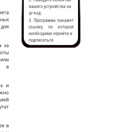
чета
нных
 для
а за
боты
или
е в
ок и
ужно
цией
утат
ея в