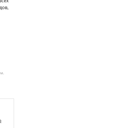
всех
дов,
ам.
о