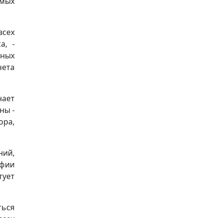
имых
всех
а, -
ьных
чета
ает
ны -
ора,
ий,
афии
тует
ться