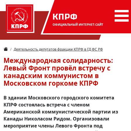
КПРФ
ОФИЦИАЛЬНЫЙ
ИНТЕРНЕТ-САЙТ
Деятельность депутатов фракции КПРФ в ГД ФС РФ
Международная солидарность:
Левый Фронт провёл встречу с
канадским коммунистом в
Московском горкоме КПРФ
В здании Московского городского комитета
КПРФ состоялась встреча с членом
Американской коммунистической партии из
Канады Николасом Ридом. Организовали
мероприятие члены Левого Фронта под