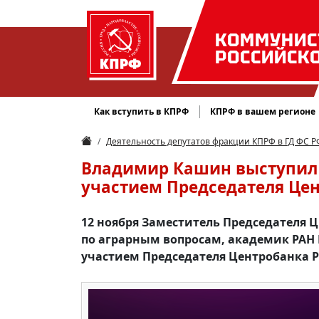
КОММУНИС
РОССИЙСК
Как вступить в КПРФ
КПРФ в вашем регионе
Деятельность депутатов фракции КПРФ в ГД ФС Р
Владимир Кашин выступил 
участием Председателя Цен
12 ноября Заместитель Председателя 
по аграрным вопросам, академик РАН 
участием Председателя Центробанка 