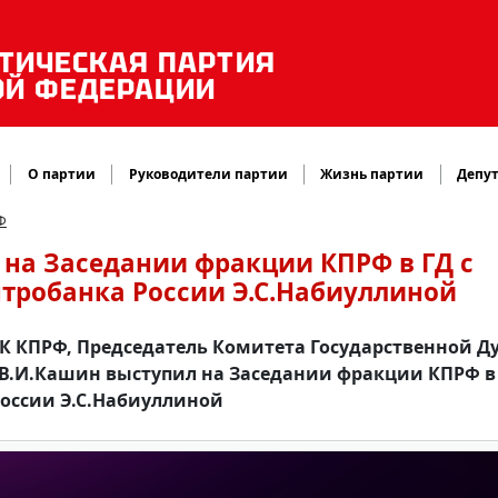
ТИЧЕСКАЯ ПАРТИЯ
ОЙ ФЕДЕРАЦИИ
О партии
Руководители партии
Жизнь партии
Депут
Ф
на Заседании фракции КПРФ в ГД с
тробанка России Э.С.Набиуллиной
ЦК КПРФ, Председатель Комитета Государственной 
В.И.Кашин выступил на Заседании фракции КПРФ в 
России Э.С.Набиуллиной