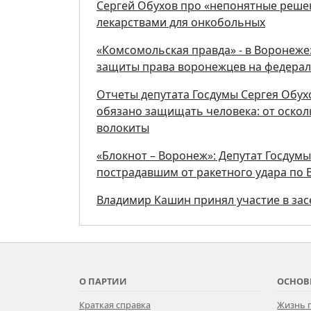
Сергей Обухов про «непонятные реше
лекарствами для онкобольных
«Комсомольская правда» - в Воронеже:
защиты права воронежцев на федерал
Отчеты депутата Госдумы Сергея Обух
обязано защищать человека: от осколк
волокиты
«Блокнот – Воронеж»: Депутат Госдум
пострадавшим от ракетного удара по
Владимир Кашин принял участие в за
О ПАРТИИ
ОСНОВ
Краткая справка
Жизнь 