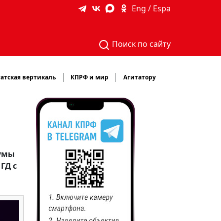
Eng / Espa
Поиск по сайту
атская вертикаль
КПРФ и мир
Агитатору
Думы
ГД с