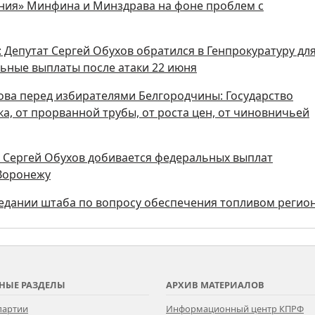
ния» Минфина и Минздрава на фоне проблем с
 Депутат Сергей Обухов обратился в Генпрокуратуру дл
ьные выплаты после атаки 22 июня
ова перед избирателями Белгородчины: Государство
а, от прорванной трубы, от роста цен, от чиновничьей
ы Сергей Обухов добивается федеральных выплат
 Воронежу
седании штаба по вопросу обеспечения топливом регио
НЫЕ РАЗДЕЛЫ
АРХИВ МАТЕРИАЛОВ
партии
Информационный центр КПРФ