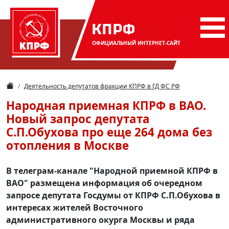
КПРФ
ОФИЦИАЛЬНЫЙ
ИНТЕРНЕТ-САЙТ
Деятельность депутатов фракции КПРФ в ГД ФС РФ
Народная приемная КПРФ в ВАО.
Новый запрос депутата
С.П.Обухова про еще 264 дома без
отопления в Москве
В телеграм-канале "Народной приемной КПРФ в
ВАО" размещена информация об очередном
запросе депутата Госдумы от КПРФ С.П.Обухова в
интересах жителей Восточного
административного окурга Москвы и ряда