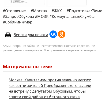
#Отопление #Москва #ЖКХ #ПодготовкаКЗиме
#ЗапросОбухова #МОЭК #КоммунальныеСлужбы
#Собянин #Мэр
Версия для печати
Администрация сайта не несёт ответственности за содержание
размещаемых материалов. Все претензии направлять авторам.
Материалы по теме
Москва. Капитализм против зеленых легких:
как сотни жителей Преображенского вышли
на встречу с депутатом Обуховым, чтобы
спасти свой район от бетонного катка