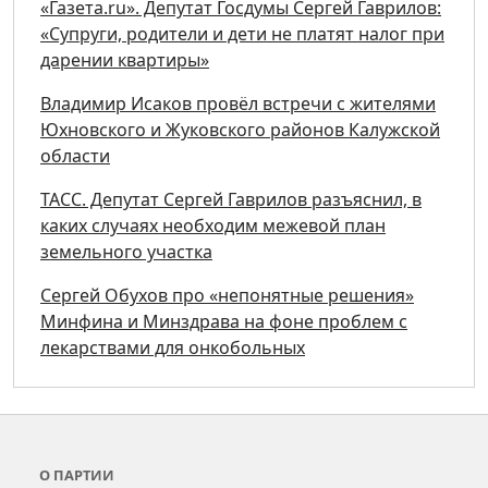
«Газета.ru». Депутат Госдумы Сергей Гаврилов:
«Супруги, родители и дети не платят налог при
дарении квартиры»
Владимир Исаков провёл встречи с жителями
Юхновского и Жуковского районов Калужской
области
ТАСС. Депутат Сергей Гаврилов разъяснил, в
каких случаях необходим межевой план
земельного участка
Сергей Обухов про «непонятные решения»
Минфина и Минздрава на фоне проблем с
лекарствами для онкобольных
О ПАРТИИ