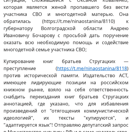
ситуации, сложившейся с Оксаной Коваленко,
которая является женой пропавшего без вести
участника СВО и многодетной матерью. Она
обратилась (https://t.me/ninaostanina/8110) к
губернатору Волгоградской области Андрею
Ивановичу Бочарову с просьбой дать поручение
оказать всю необходимую помощь и содействие
многодетной семье участника СВО;
Купирование книг братьев Стругацких —
преступление (
https://t.me/ninaostanina/8118
)
против исторической памяти. Издательство АСТ,
имеющее лидирующие позиции на российском
книжном рынке, взяло на себя ответственность
снабдить переиздания книг братьев Стругацких
аннотацией, где указано, что для избавления
произведений от "отягощения коммунистической
идеологией", их тексты "купируются", и
"адаптируется язык"! Отправляю депутатский запрос