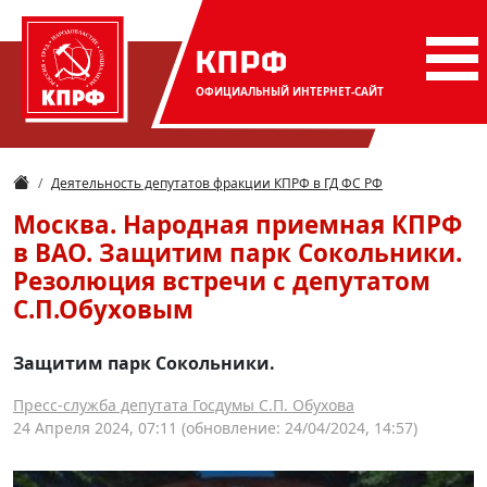
КПРФ
ОФИЦИАЛЬНЫЙ
ИНТЕРНЕТ-САЙТ
Деятельность депутатов фракции КПРФ в ГД ФС РФ
Москва. Народная приемная КПРФ
в ВАО. Защитим парк Сокольники.
Резолюция встречи с депутатом
С.П.Обуховым
Защитим парк Сокольники.
Пресс-служба депутата Госдумы С.П. Обухова
24 Апреля 2024, 07:11
(обновление: 24/04/2024, 14:57)