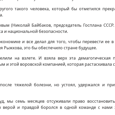
другого такого человека, который бы отметился прек
а.
вым (Николай Байбаков, председатель Госплана СССР. - 
са и национальной безопасности.
кономике и все делал для того, чтобы перевести ее в
ия Рыжкова, это бы обеспечило стране будущее.
релили на взлете. И взяла верх эта демагогическая 
м и этой воровской компанией, которая растаскивала с
после тяжелой болезни, но устоял, удержался и пр
уд, мы семь месяцев отсуживали право восстановит
н верой и правдой боролся в одной команде с нами 