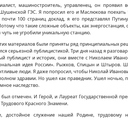
иалист, машиностроитель, управленец, он проявил 
-Шушенской ГЭС. Я попросил его и Маслюкова поехать 
почти 100 страниц доклад, я его представлял Путину
Потому что такие сложные объекты, как энергостанция, 
и чуть не угробили уникальную станцию.
 этих материалов были приняты ряд принципиальных ре
ся серьезной публицистикой. Три дня назад я разговар
ый публицист и историк, они вместе с Николаем Иван
ональная идея России». Рыжков, Спицын и Штыров. 
антливые люди. Я даже попросил, чтобы Николай Иванов
 полном здравии. Но ушел как праведник. Ушел ночью, п
омное наследство.
 был отмечен. И Герой, и Лауреат Государственной пре
 Трудового Красного Знамени.
е, достойное служение нашей Родине, трудовому н