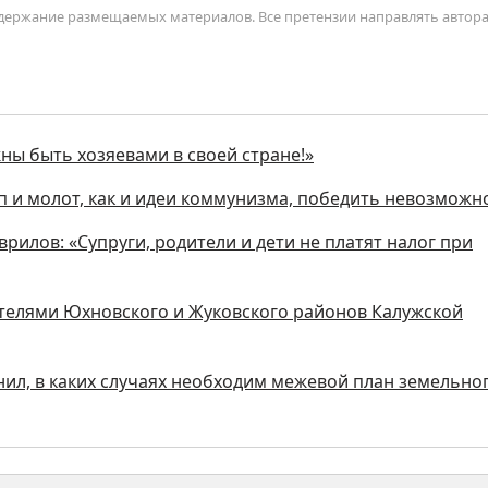
содержание размещаемых материалов. Все претензии направлять автор
жны быть хозяевами в своей стране!»
п и молот, как и идеи коммунизма, победить невозможн
аврилов: «Супруги, родители и дети не платят налог при
ителями Юхновского и Жуковского районов Калужской
нил, в каких случаях необходим межевой план земельно