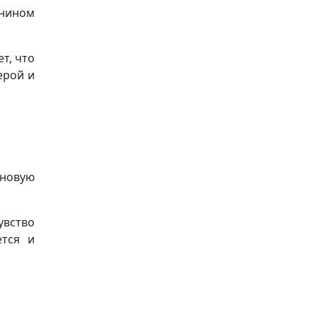
анином
т, что
ерой и
 новую
увство
ется и