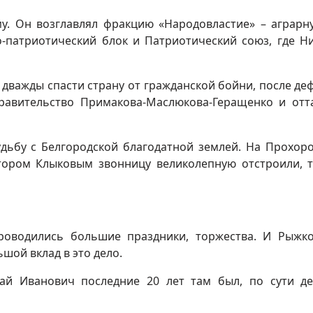
у. Он возглавлял фракцию «Народовластие» – аграрну
-патриотический блок и Патриотический союз, где Н
 дважды спасти страну от гражданской бойни, после деф
равительство Примакова-Маслюкова-Геращенко и от
удьбу с Белгородской благодатной землей. На Прохор
тором Клыковым звонницу великолепную отстроили, 
роводились большие праздники, торжества. И Рыжк
шой вклад в это дело.
ай Иванович последние 20 лет там был, по сути де