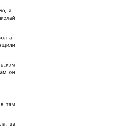
ю, я -
иколай
олта -
тащили
овском
там он
ов там
ла, за