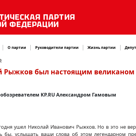
ТИЧЕСКАЯ ПАРТИЯ
ОЙ ФЕДЕРАЦИИ
О партии
Руководители партии
Жизнь партии
Депут
Ф
й Рыжков был настоящим великаном
м обозревателем KP.RU Александром Гамовым
годня ушел Николай Иванович Рыжков. Но в это не вер
ось бы, услышать ваши слова об этом легендарном пр