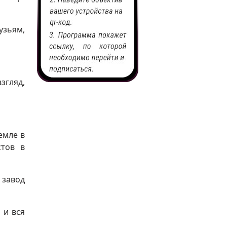
узьям,
згляд,
емле в
стов в
 завод
 и вся