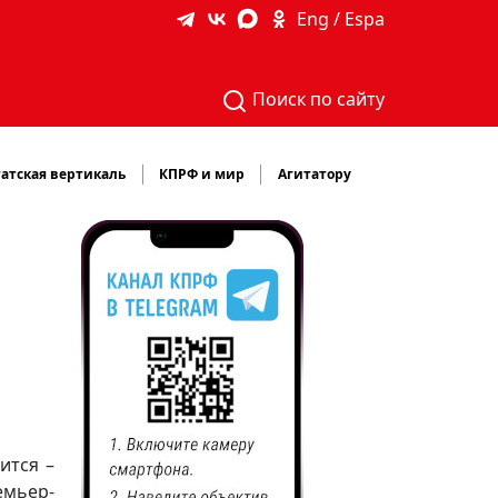
Eng / Espa
Поиск по сайту
атская вертикаль
КПРФ и мир
Агитатору
ится –
емьер-