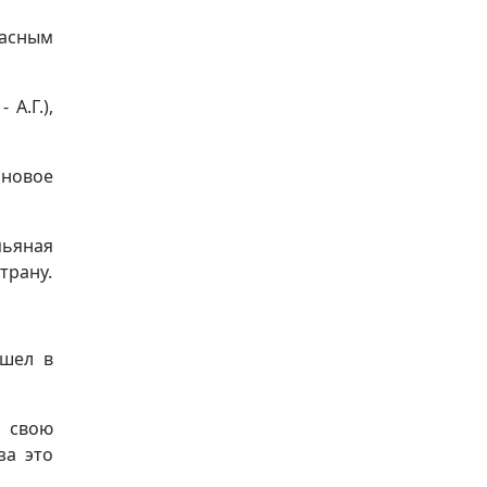
расным
А.Г.),
 новое
пьяная
трану.
ишел в
ь свою
за это