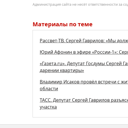
Администрация сайта не несёт ответственности за 
Материалы по теме
Рассвет-ТВ. Сергей Гаврилов: «Мы дол
Юрий Афонин в эфире «России-1»: Сер
«Газета.ru». Депутат Госдумы Сергей Г
дарении квартиры»
Владимир Исаков провёл встречи с ж
области
ТАСС. Депутат Сергей Гаврилов разъяс
участка