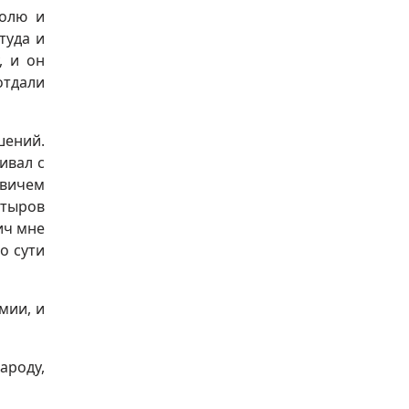
волю и
туда и
, и он
отдали
шений.
ивал с
овичем
Штыров
ич мне
о сути
мии, и
ароду,