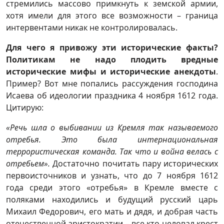
стремились массово примкнуть к земской армии,
хотя имели для этого все возможности – граница
интервентами никак не контролировалась.
Для чего я привожу эти исторические факты?
Политикам не надо плодить вредные
исторические мифы и исторические анекдоты
.
Пример? Вот мне попались рассуждения господина
Исаева об идеологии праздника 4 ноября 1612 года.
Цитирую:
«Речь шла о выбивании из Кремля так называемого
отребья. Это была интернациональная
террористическая команда. Так что и война велась с
отребьем».
Достаточно почитать пару исторических
первоисточников и узнать, что до 7 ноября 1612
года среди этого «отребья» в Кремле вместе с
поляками находились и будущий русский царь
Михаил Федорович, его мать и дядя, и добрая часть
отечественной аристократии – все кто целовал крест