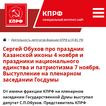
КПРФ
ОФИЦИАЛЬНЫЙ
ИНТЕРНЕТ-САЙТ
Деятельность депутатов фракции КПРФ в ГД ФС РФ
Сергей Обухов про праздник
Казанской иконы 4 ноября и
праздники национального
единства и патриотизма 7 ноября.
Выступление на пленарном
заседании Госдумы
От имени фракции КПРФ на пленарном
заседании Государственной Думы выступил
депутат С.П.Обухов. Представитель КПРФ