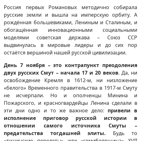
Россия первых Романовых методично собирала
русские земли и вышла на имперскую орбиту. А
рождённая большевиками, Лениным и Сталиным, и
обогащённая инновационными социальными
моделями советская держава – Союз ССР
выдвинулась в мировые лидеры и до сих пор
остаётся вершиной нашей русской цивилизации.
День 7 ноября – это контрапункт преодоления
двух русских Смут – начала 17 и 20 веков
. Да, ни
освобождение Кремля в 1612-м, ни низложение
«белого» Временного правительства в 1917-м Смуту
не исчерпали. Но и ополченцы Минина и
Пожарского, и красногвардейцы Ленина сделали в
эти дни одно и то же важное дело:
привели в
исполнение приговор русской истории в
отношении самого источника Смуты –
предательства тогдашней элиты.
Будь то
«тушинские перелеты» или «семибоярщина» XVII