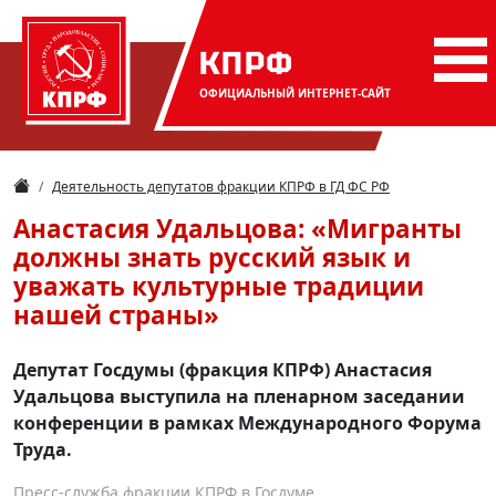
КПРФ
ОФИЦИАЛЬНЫЙ
ИНТЕРНЕТ-САЙТ
Деятельность депутатов фракции КПРФ в ГД ФС РФ
Анастасия Удальцова: «Мигранты
должны знать русский язык и
уважать культурные традиции
нашей страны»
Депутат Госдумы (фракция КПРФ) Анастасия
Удальцова выступила на пленарном заседании
конференции в рамках Международного Форума
Труда.
Пресс-служба фракции КПРФ в Госдуме.