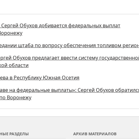
ы Сергей Обухов добивается федеральных выплат
 Воронежу
седании штаба по вопросу обеспечения топливом регио
ергей Обухов предлагает ввести систему государственно
кой области
аева в Республику Южная Осетия
аве на федеральные выплаты»: Сергей Обухов обратилс
 по Воронежу
НЫЕ РАЗДЕЛЫ
АРХИВ МАТЕРИАЛОВ