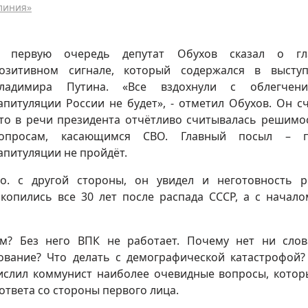
 линия»
 первую очередь депутат Обухов сказал о гл
озитивном сигнале, который содержался в высту
ладимира Путина. «Все вздохнули с облегчен
апитуляции России не будет», - отметил Обухов. Он сч
то в речи президента отчётливо считывалась решимо
опросам, касающимся СВО. Главный посыл – п
апитуляции не пройдёт.
о. с другой стороны, он увидел и неготовность 
копились все 30 лет после распада СССР, а с начал
ом? Без него ВПК не работает. Почему нет ни сло
ование? Что делать с демографической катастрофой?
числил коммунист наиболее очевидные вопросы, котор
 ответа со стороны первого лица.