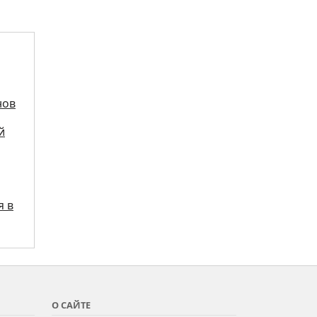
нов
й
я в
О САЙТЕ