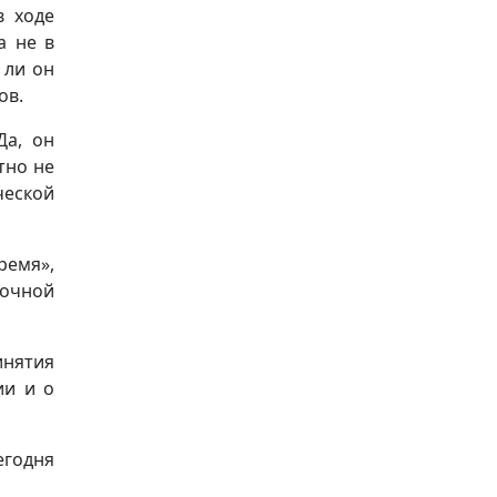
в ходе
а не в
 ли он
ов.
Да, он
тно не
ческой
ремя»,
ночной
инятия
ии и о
егодня