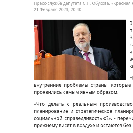
Пресс-служба депутата С.П. Обухова, «Красная
21 Февраля 2023, 20:40
В
п
В
к
ч
в
к
Н
внутренние проблемы страны, которые 
проявились самым явным образом.
«Что делать с реальным производств
планирование и стратегическое планир
социальной справедливостью?», - пере
прежнему висят в воздухе и остаются без