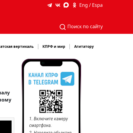
Eng / Espa
Поиск по сайту
атская вертикаль
КПРФ и мир
Агитатору
налу
ному