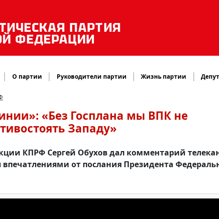
ТИЧЕСКАЯ ПАРТИЯ
ОЙ ФЕДЕРАЦИИ
О партии
Руководители партии
Жизнь партии
Депут
Ф
инии»: «Без Госплана мы ВПК не
тивостоять Западу»
акции КПРФ Сергей Обухов дал комментарий телека
я впечатлениями от послания Президента Федераль