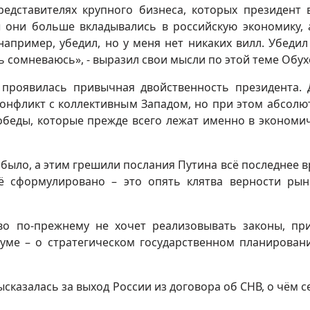
едставителях крупного бизнеса, которых президент 
ы они больше вкладывались в российскую экономику, 
например, убедил, но у меня нет никаких вилл. Убедил
ь сомневаюсь», - выразил свои мысли по этой теме Обух
 проявилась привычная двойственность президента. 
онфликт с коллективным Западом, но при этом абсолю
обеды, которые прежде всего лежат именно в экономи
ыло, а этим грешили послания Путина всё последнее в
всё сформулировано – это опять клятва верности ры
тво по-прежнему не хочет реализовывать законы, пр
уме – о стратегическом государственном планирован
сказалась за выход России из договора об СНВ, о чём с