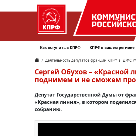
КОММУНИС
РОССИЙСК
Как вступить в КПРФ
КПРФ в вашем регионе
Деятельность депутатов фракции КПРФ в ГД ФС Р
Сергей Обухов – «Красной л
поднимем и не сможем про
Депутат Государственной Думы от фр
«Красная линия», в котором поделилс
собранию.