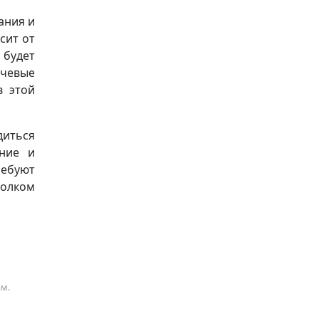
ания и
сит от
 будет
ючевые
в этой
диться
ание и
ребуют
толком
ам.