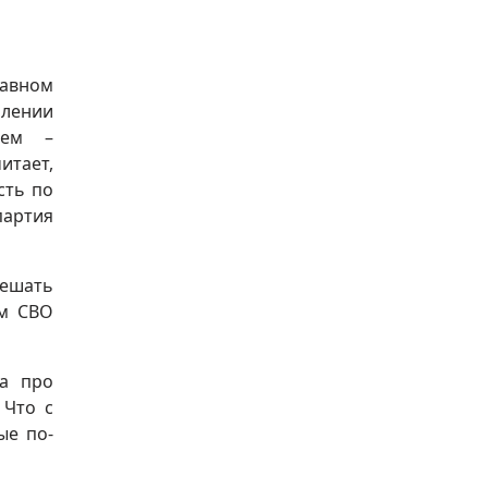
авном
плении
ием –
итает,
сть по
артия
решать
ом СВО
ва про
 Что с
ые по-