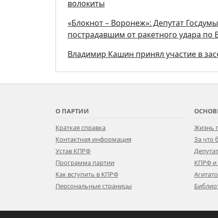
волокиты
«Блокнот – Воронеж»: Депутат Госдум
пострадавшим от ракетного удара по
Владимир Кашин принял участие в за
О ПАРТИИ
ОСНОВ
Краткая справка
Жизнь 
Контактная информация
За что
Устав КПРФ
Депутат
Программа партии
КПРФ и
Как вступить в КПРФ
Агитат
Персональные страницы
Библио