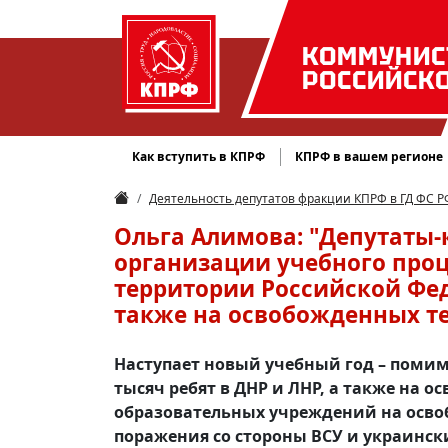
КОММУНИС
РОССИЙСК
Как вступить в КПРФ
КПРФ в вашем регионе
Деятельность депутатов фракции КПРФ в ГД ФС Р
Ольга Алимова: "Депутаты
организации учебного проц
территории Российской Фед
также на освобожденных т
Наступает новый учебный год – поми
тысяч ребят в ДНР и ЛНР, а также на 
образовательных учреждений на осво
поражения со стороны ВСУ и украинск