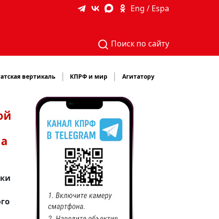
Eng / Espa
Поиск по сайту
атская вертикаль
КПРФ и мир
Агитатору
ой
 а
тки
ого