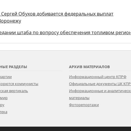
ы Сергей Обухов добивается федеральных выплат
 Воронежу
седании штаба по вопросу обеспечения топливом регио
НЫЕ РАЗДЕЛЫ
АРХИВ МАТЕРИАЛОВ
партии
Информационный центр КПРФ
 борются коммунисты
Официальные документы ЦК КП
ская вертикаль
Информационные и аналитическ
 мир
материалы
ору
Фоторепортажи
тека