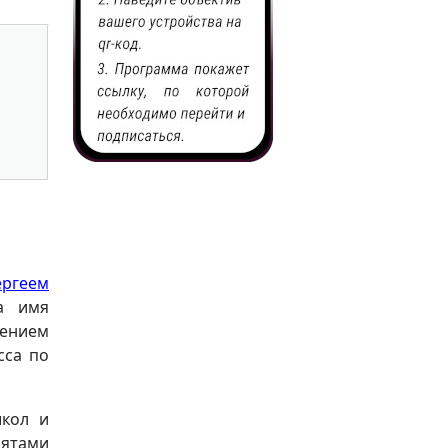
ергеем
а имя
ением
сса по
школ и
бятами