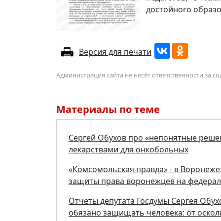
достойного образо
Версия для печати
Администрация сайта не несёт ответственности за 
Материалы по теме
Сергей Обухов про «непонятные реше
лекарствами для онкобольных
«Комсомольская правда» - в Воронеже:
защиты права воронежцев на федерал
Отчеты депутата Госдумы Сергея Обух
обязано защищать человека: от осколк