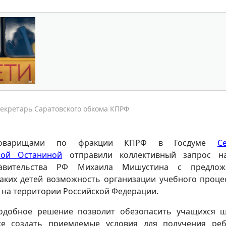
секретарь Саратовского обкома КПРФ
товарищами по фракции КПРФ в Госдуме
С
ой Останиной
отправили коллективный запрос н
равительства РФ Михаила Мишустина с предлож
таких детей возможность организации учебного проце
 на территории Российской Федерации.
подобное решение позволит обезопасить учащихся 
кже создать приемлемые условия для получения ре