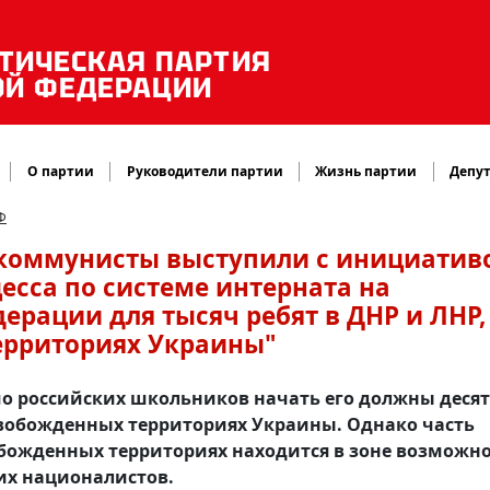
ТИЧЕСКАЯ ПАРТИЯ
ОЙ ФЕДЕРАЦИИ
О партии
Руководители партии
Жизнь партии
Депут
Ф
-коммунисты выступили с инициатив
есса по системе интерната на
ерации для тысяч ребят в ДНР и ЛНР,
ерриториях Украины"
мо российских школьников начать его должны деся
освобожденных территориях Украины. Однако часть
божденных территориях находится в зоне возможн
их националистов.