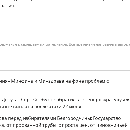
вания.
содержание размещаемых материалов. Все претензии направлять автор
ния» Минфина и Минздрава на фоне проблем с
 Депутат Сергей Обухов обратился в Генпрокуратуру дл
ьные выплаты после атаки 22 июня
ова перед избирателями Белгородчины: Государство
а, от прорванной трубы, от роста цен, от чиновничьей