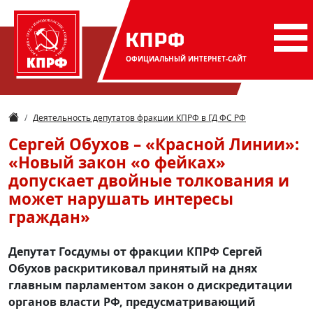
КПРФ
ОФИЦИАЛЬНЫЙ
ИНТЕРНЕТ-САЙТ
Деятельность депутатов фракции КПРФ в ГД ФС РФ
Сергей Обухов – «Красной Линии»:
«Новый закон «о фейках»
допускает двойные толкования и
может нарушать интересы
граждан»
Депутат Госдумы от фракции КПРФ Сергей
Обухов раскритиковал принятый на днях
главным парламентом закон о дискредитации
органов власти РФ, предусматривающий