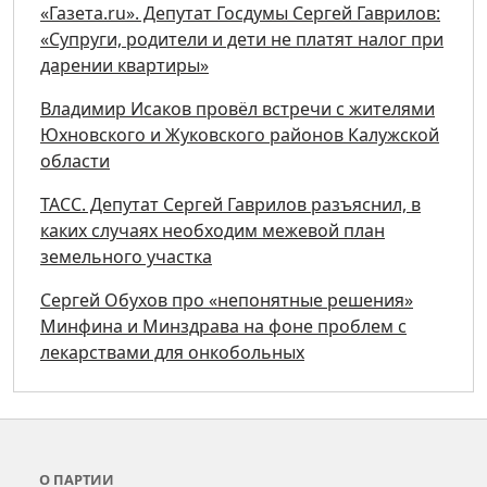
«Газета.ru». Депутат Госдумы Сергей Гаврилов:
«Супруги, родители и дети не платят налог при
дарении квартиры»
Владимир Исаков провёл встречи с жителями
Юхновского и Жуковского районов Калужской
области
ТАСС. Депутат Сергей Гаврилов разъяснил, в
каких случаях необходим межевой план
земельного участка
Сергей Обухов про «непонятные решения»
Минфина и Минздрава на фоне проблем с
лекарствами для онкобольных
О ПАРТИИ