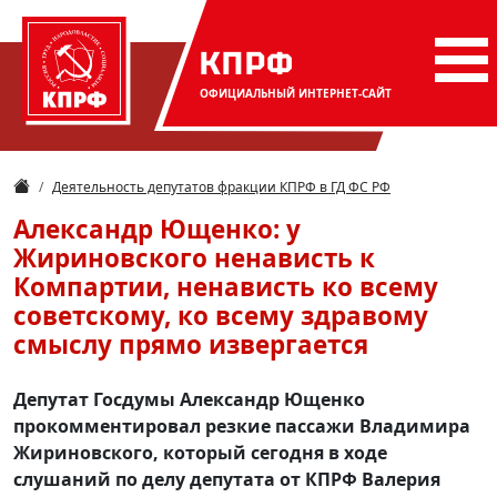
КПРФ
ОФИЦИАЛЬНЫЙ
ИНТЕРНЕТ-САЙТ
Деятельность депутатов фракции КПРФ в ГД ФС РФ
Александр Ющенко: у
Жириновского ненависть к
Компартии, ненависть ко всему
советскому, ко всему здравому
смыслу прямо извергается
Депутат Госдумы Александр Ющенко
прокомментировал резкие пассажи Владимира
Жириновского, который сегодня в ходе
слушаний по делу депутата от КПРФ Валерия