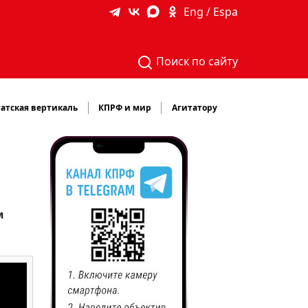
Eng / Espa
Поиск по сайту
атская вертикаль
КПРФ и мир
Агитатору
м