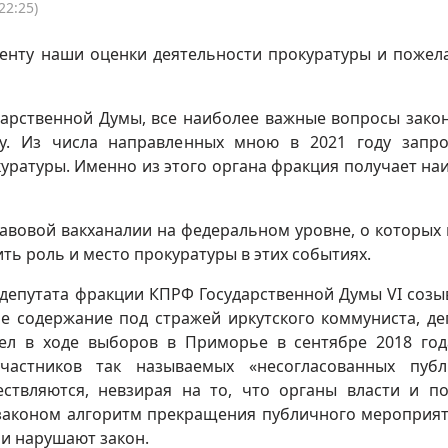
22:25)
енту наши оценки деятельности прокуратуры и пожел
дарственной Думы, все наиболее важные вопросы зако
ру. Из числа направленных мною в 2021 году запр
уратуры. Именно из этого органа фракция получает на
вовой вакханалии на федеральном уровне, о которых 
ить роль и место прокуратуры в этих событиях.
депутата фракции КПРФ Государственной Думы VI созыв
е содержание под стражей иркутского коммуниста, де
дел в ходе выборов в Приморье в сентябре 2018 год
частников так называемых «несогласованных публ
ствляются, невзирая на то, что органы власти и п
аконом алгоритм прекращения публичного мероприят
ни нарушают закон.