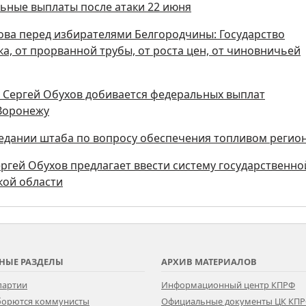
ьные выплаты после атаки 22 июня
ова перед избирателями Белгородчины: Государство
а, от прорванной трубы, от роста цен, от чиновничьей
ы Сергей Обухов добивается федеральных выплат
 Воронежу
седании штаба по вопросу обеспечения топливом регио
ергей Обухов предлагает ввести систему государственно
кой области
НЫЕ РАЗДЕЛЫ
АРХИВ МАТЕРИАЛОВ
партии
Информационный центр КПРФ
 борются коммунисты
Официальные документы ЦК КП