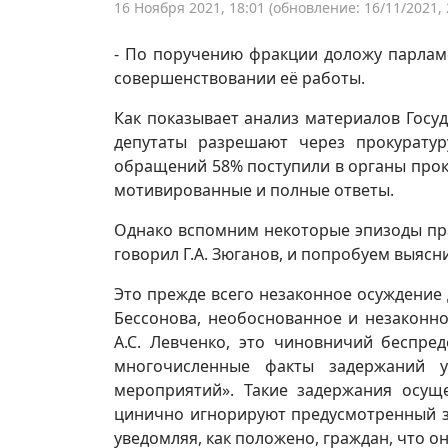
16 Ноября 2021, 18:01
(обновление: 16/11/2021, 
- По поручению фракции доложу парлам
совершенствовании её работы.
Как показывает анализ материалов Госу
депутаты разрешают через прокурату
обращений 58% поступили в органы прок
мотивированные и полные ответы.
Однако вспомним некоторые эпизоды пра
говорил Г.А. Зюганов, и попробуем выясн
Это прежде всего незаконное осуждение 
Бессонова, необоснованное и незаконно
А.С. Левченко, это чиновничий беспре
многочисленные факты задержаний у
мероприятий». Такие задержания осуще
цинично игнорируют предусмотренный з
уведомляя, как положено, граждан, что о