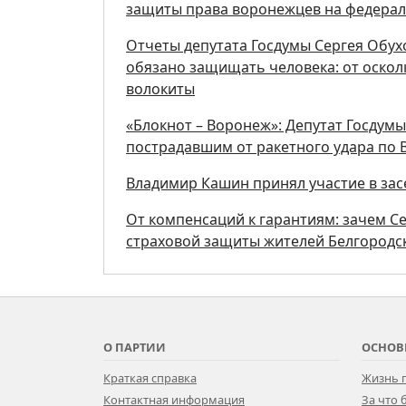
защиты права воронежцев на федерал
Отчеты депутата Госдумы Сергея Обух
обязано защищать человека: от осколк
волокиты
«Блокнот – Воронеж»: Депутат Госдум
пострадавшим от ракетного удара по
Владимир Кашин принял участие в за
От компенсаций к гарантиям: зачем С
страховой защиты жителей Белгородс
О ПАРТИИ
ОСНОВ
Краткая справка
Жизнь 
Контактная информация
За что