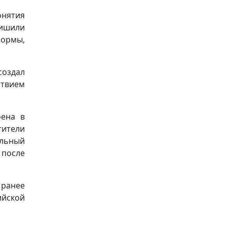
онятия
лишили
нормы,
создал
ствием
оена в
тители
альный
 после
ранее
ийской