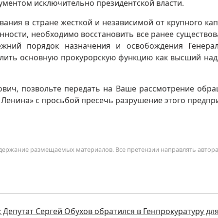
рументом исключительно президентской власти.
ания в стране жесткой и независимой от крупного кап
онности, необходимо восстановить все ранее существо
ежний порядок назначения и освобождения Генера
елить основную прокурорскую функцию как высший над
ович, позвольте передать на Ваше рассмотрение обр
 Ленина» с просьбой пресечь разрушение этого предпр
содержание размещаемых материалов. Все претензии направлять автор
 Депутат Сергей Обухов обратился в Генпрокуратуру дл