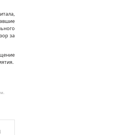
итала,
вавшие
льного
зор за
ащение
иятия.
ам.
я