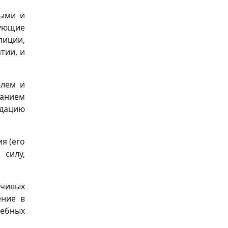
ными и
дующие
лиции,
тии, и
елем и
анием
идацию
я (его
 силу,
ечивых
ение в
дебных