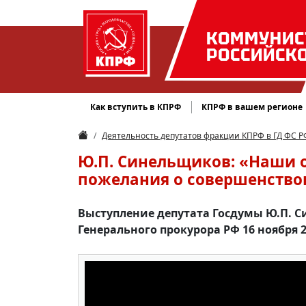
КОММУНИС
РОССИЙСК
Как вступить в КПРФ
КПРФ в вашем регионе
Деятельность депутатов фракции КПРФ в ГД ФС Р
Ю.П. Синельщиков: «Наши 
пожелания о совершенство
Выступление депутата Госдумы Ю.П. С
Генерального прокурора РФ 16 ноября 2