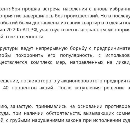
сентября прошла встреча населения с вновь избран
оприятие завершилось без происшествий. Но в после
 событий были доставлены из своих квартир в отделы по
тью 20.2 КоАП РФ, участвуя в несогласованном мероприя
й ответственности.
труктуры ведут непрерывную борьбу с предпринимат
тобы похоронить его популярность, с использов
ествляется комплекс мер, направленных на ликв
шение, после которого у акционеров этого предприяти
 40 процентов акций. После вступления решения в
ию, зачастую, принимались на основании противор
суда, при наличии обстоятельств, вызывающих сомн
ей, с грубыми нарушениями закона при исполнении су