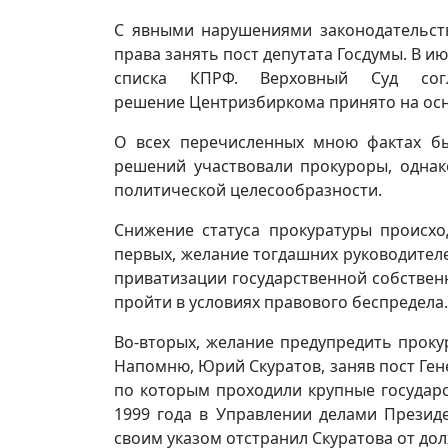
С явными нарушениями законодательств
права занять пост депутата Госдумы. В 
списка КПРФ. Верховный Суд сог
решение Центризбиркома принято на ос
О всех перечисленных мною фактах бы
решений участвовали прокуроры, однак
политической целесообразности.
Снижение статуса прокуратуры происход
первых, желание тогдашних руководителе
приватизации государственной собственн
пройти в условиях правового беспредела.
Во-вторых, желание предупредить проку
Напомню, Юрий Скуратов, заняв пост Гене
по которым проходили крупные государс
1999 года в Управлении делами Презид
своим указом отстранил Скуратова от д