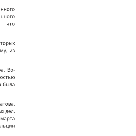
онного
льного
, что
оторых
му, из
а. Во-
ностью
а была
атова.
х дел,
 марта
Ельцин