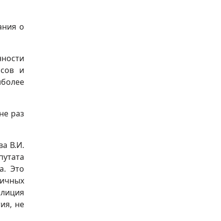
ания о
нности
осов и
иболее
не раз
а В.И.
путата
а. Это
ичных
олиция
ия, не