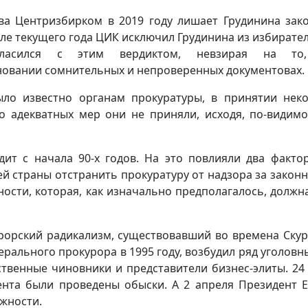
а Центризбирком в 2019 году лишает Грудинина зак
июле текущего года ЦИК исключил Грудинина из избирате
ласился с этим вердиктом, невзирая на то
новании сомнительных и непроверенных документовах.
ло известно органам прокуратуры, в принятии нек
о адекватных мер они не приняли, исходя, по-видимо
ит с начала 90-х годов. На это повлияли два фактор
й страны отстранить прокуратуру от надзора за закон
ости, которая, как изначально предполагалось, должн
рорский радикализм, существовавший во времена Скур
рального прокурора в 1995 году, возбудил ряд уголовны
твенные чиновники и представители бизнес-элиты. 24
ента были проведены обыски. А 2 апреля Президент 
олжности.