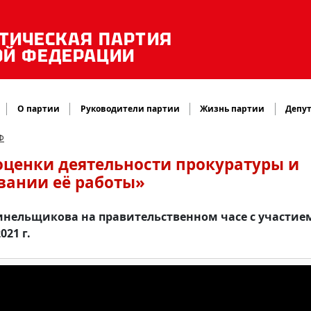
ТИЧЕСКАЯ ПАРТИЯ
ОЙ ФЕДЕРАЦИИ
О партии
Руководители партии
Жизнь партии
Депут
Ф
оценки деятельности прокуратуры и
вании её работы»
инельщикова на правительственном часе с участие
021 г.