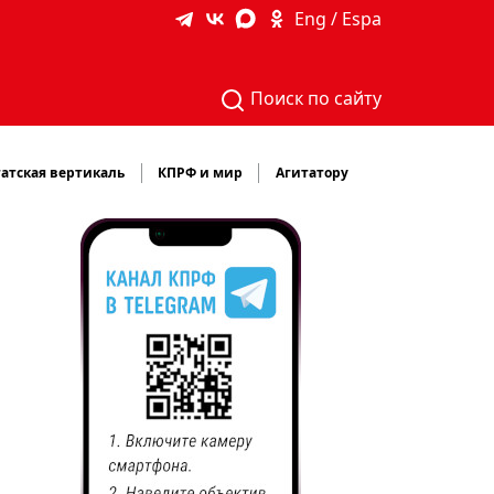
Eng / Espa
Поиск по сайту
атская вертикаль
КПРФ и мир
Агитатору