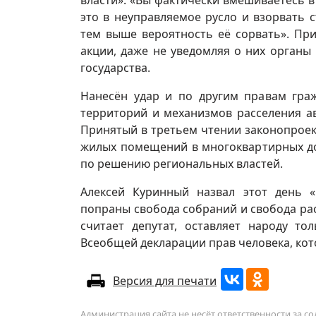
власти»: «Вы фактически вмешиваетесь в
это в неуправляемое русло и взорвать 
тем выше вероятность её сорвать». При
акции, даже не уведомляя о них органы 
государства.
Нанесён удар и по другим правам граж
территорий и механизмов расселения а
Принятый в третьем чтении законопроек
жилых помещений в многоквартирных до
по решению региональных властей.
Алексей Куринный назвал этот день 
попраны свобода собраний и свобода ра
считает депутат, оставляет народу т
Всеобщей декларации прав человека, кот
Версия для печати
Администрация сайта не несёт ответственности за 