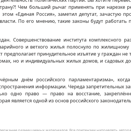
 деятельность политических партий. Вы хотите перевес
страну?! Чем больший рычаг применять при нарезке р
 этом «Единая Россия», заметил депутат, зачастую пр
власти. По его мнению, такие законы будут работать 
дан. Совершенствование института комплексного ра
варийного и ветхого жилья полоснуло по жилищному 
т предполагает принудительное изъятие у граждан не 
мах, но и индивидуальных жилых домов, и садовых д
«чёрным днём российского парламентаризма», когд
спространения информации. Череда запретительных за
олько одно право — право на восстание, закреплён
орая является одной из основ российского законодатель
содержание размещаемых материалов. Все претензии направлять автор