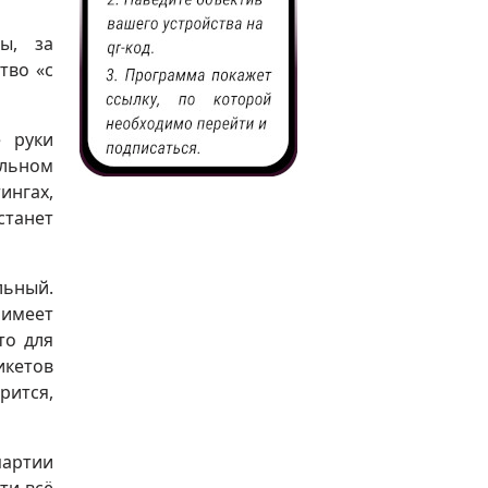
ы, за
тво «с
 руки
ельном
ингах,
станет
льный.
 имеет
то для
икетов
ится,
партии