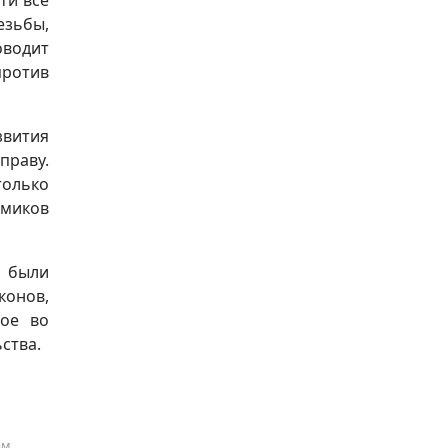
ти всё
езьбы,
оводит
против
звития
праву.
только
омиков
а были
конов,
ное во
ства.
ам.