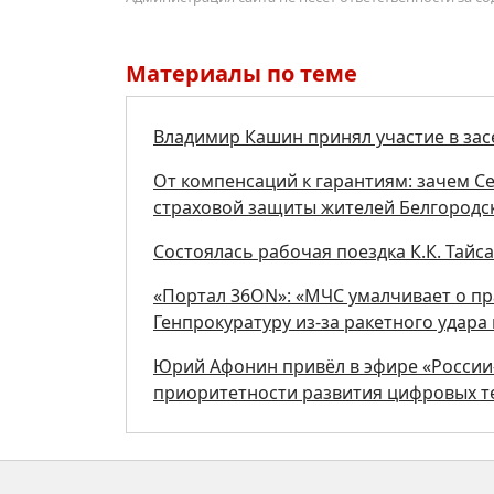
Материалы по теме
Владимир Кашин принял участие в за
От компенсаций к гарантиям: зачем С
страховой защиты жителей Белгородс
Состоялась рабочая поездка К.К. Тайс
«Портал 36ON»: «МЧС умалчивает о пр
Генпрокуратуру из-за ракетного удара
Юрий Афонин привёл в эфире «России-
приоритетности развития цифровых т