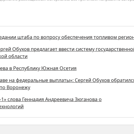
седании штаба по вопросу обеспечения топливом регио
ергей Обухов предлагает ввести систему государственно
кой области
аева в Республику Южная Осетия
аве на федеральные выплаты»: Сергей Обухов обратилс
 по Воронежу
1» слова Геннадия Андреевича Зюганова о
ехнологий