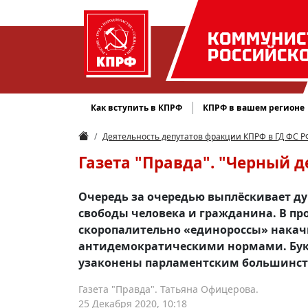
КОММУНИС
РОССИЙСК
Как вступить в КПРФ
КПРФ в вашем регионе
Деятельность депутатов фракции КПРФ в ГД ФС Р
Газета "Правда". "Черный 
Очередь за очередью выплёскивает ду
свободы человека и гражданина. В пр
скоропалительно «единороссы» нака
антидемократическими нормами. Букв
узаконены парламентским большинств
Газета "Правда". Татьяна Офицерова.
25 Декабря 2020, 10:18