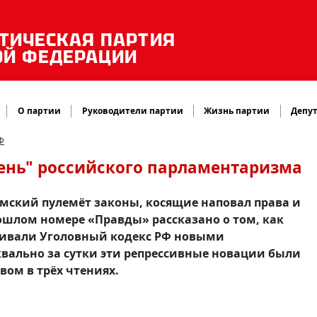
ТИЧЕСКАЯ ПАРТИЯ
ОЙ ФЕДЕРАЦИИ
О партии
Руководители партии
Жизнь партии
Депут
Ф
день" российского парламентаризма
мский пулемёт законы, косящие наповал права и
ошлом номере «Правды» рассказано о том, как
чивали Уголовный кодекс РФ новыми
ально за сутки эти репрессивные новации были
ом в трёх чтениях.