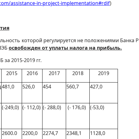
a.com/assistance-in-project-implementation#rdif
)
ития
льность которой регулируется не положениями Банка Р
 ВЭБ
освобожден от уплаты налога на прибыль.
 за 2015-2019 гг.
2015
2016
2017
2018
2019
д
481,0
526,0
454
560,7
427,0
(-249,0)
(- 112,0)
(- 288,0)
(- 176,0)
(-53,0)
2600.0
2200,0
2274,7
2348,1
1128,0