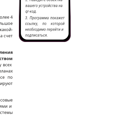
олее 4
ольшое
какой-
а счет
ления
рством
у всех
планах
все по
мируют
совые
иями и
истемы