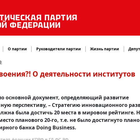
ТИЧЕСКАЯ ПАРТИЯ
ОЙ ФЕДЕРАЦИИ
О партии
Руководители партии
Жизнь партии
Депут
Ф
воения?! О деятельности институтов
ило основной документ, определяющий развитие
ную перспективу, – Стратегию инновационного раз
должна была достичь 20 места в мировом рейтинге. Н
вместо планового 20-го, т.е. не было достигнуто план
рного банка Doing Business.
ителя фракции КПРФ в ГД ФС РФ