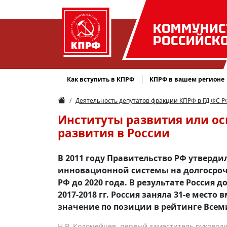
КОММУНИС
РОССИЙСК
Как вступить в КПРФ
КПРФ в вашем регионе
Деятельность депутатов фракции КПРФ в ГД ФС Р
Институты развития или ос
развития в России
В 2011 году Правительство РФ утверд
инновационной системы на долгосроч
РФ до 2020 года. В результате Россия 
2017-2018 гг. Россия заняла 31-е место 
значение по позиции в рейтинге Всеми
Н.В. Коломейцев, первый заместитель руковод