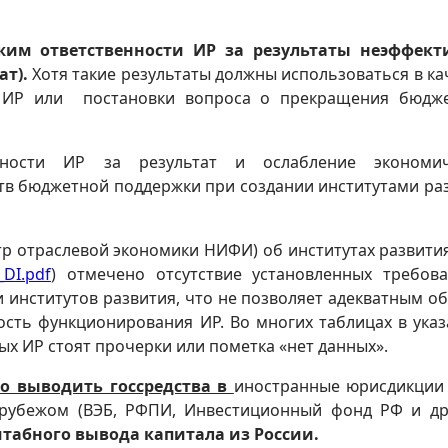
ежим ответственности ИР за результаты неэффект
т).
Хотя такие результаты должны использоваться в ка
 ИР или постановки вопроса о прекращения бюдж
енности ИР за результат и ослабление экономич
ств бюджетной поддержки при создании институтами ра
р отраслевой экономики НИФИ) об институтах развития
_DI.pdf
) отмечено отсутствие установленных требов
 институтов развития, что не позволяет адекватным о
ость функционирования ИР. Во многих таблицах в ука
ых ИР стоят прочерки или пометка «нет данных».
о выводить госсредства в
иностранные юрисдикции
 рубежом (ВЭБ, РФПИ, Инвестиционный фонд РФ и др
табного вывода капитала из России.