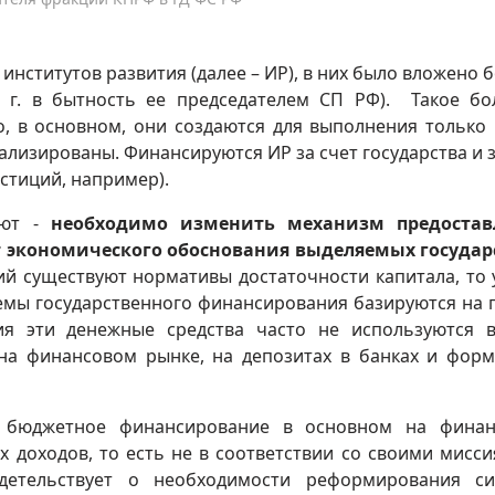
институтов развития (далее – ИР), в них было вложено б
16 г. в бытность ее председателем СП РФ). Такое б
о, в основном, они создаются для выполнения только 
иализированы. Финансируются ИР за счет государства и з
стиций, например).
ают -
необходимо
изменить механизм предостав
ет экономического обоснования выделяемых госуда
ий существуют нормативы достаточности капитала, то 
емы государственного финансирования базируются на 
ия эти денежные средства часто не используются 
на финансовом рынке, на депозитах в банках и фор
т бюджетное финансирование в основном на финан
 доходов, то есть не в соответствии со своими мисс
идетельствует о необходимости реформирования с