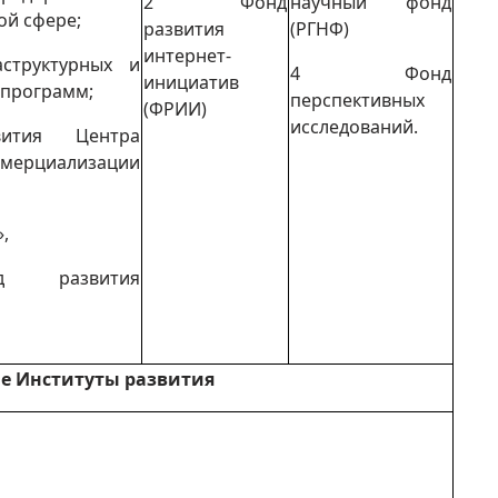
2 Фонд
научный фонд
ой сфере;
развития
(РГНФ)
интернет-
труктурных и
4 Фонд
инициатив
 программ;
перспективных
(ФРИИ)
исследований.
ития Центра
ммерциализации
,
азвития
е Институты развития