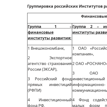
Группировка российских Институтов р
Финансовые
Группа 1 –
Группа 2 – и
финансовые
институты разви
институты развития:
1 Внешэкономбанк,
1 ОАО «Российс
компания»,
2 Экспортное
агентство страхования
2 ОАО «РОСНАНО»
России (ЭКСАР),
3 ОАО «Ро
3 Российский фонд
инвестицио
прямых инвестиций
информационно-
(РФПИ)
коммуникационны
4 Инвестиционный
4 Фонд содейс
фонд РФ.
малых форм п