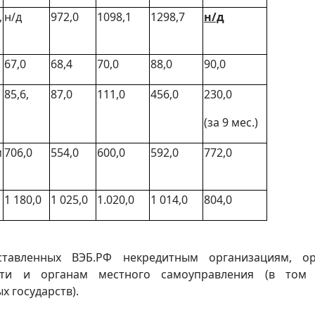
,
н/д
972,0
1098,1
1298,7
н/д
67,0
68,4
70,0
88,0
90,0
85,6,
87,0
111,0
456,0
230,0
(за 9 мес.)
м
706,0
554,0
600,0
592,0
772,0
1 180,0
1 025,0
1.020,0
1 014,0
804,0
ставленных ВЭБ.РФ некредитным организациям, ор
асти и органам местного самоуправления (в том 
 государств).