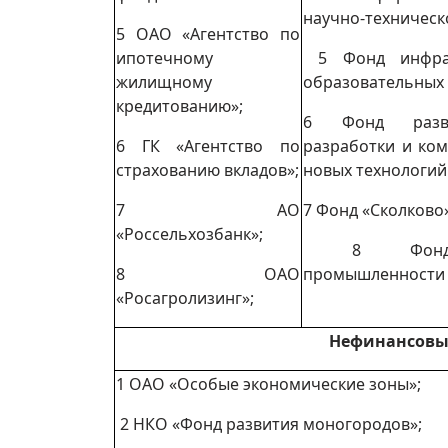
научно-техническ
5 ОАО «Агентство по
ипотечному
5 Фонд инфрас
жилищному
образовательных
кредитованию»;
6 Фонд разв
6 ГК «Агентство по
разработки и ко
страхованию вкладов»;
новых технологий
7 АО
7 Фонд «Сколково»
«Россельхозбанк»;
8 Фонд р
8 ОАО
промышленности
«Росагролизинг»;
Нефинансовы
1 ОАО «Особые экономические зоны»;
2 НКО «Фонд развития моногородов»;