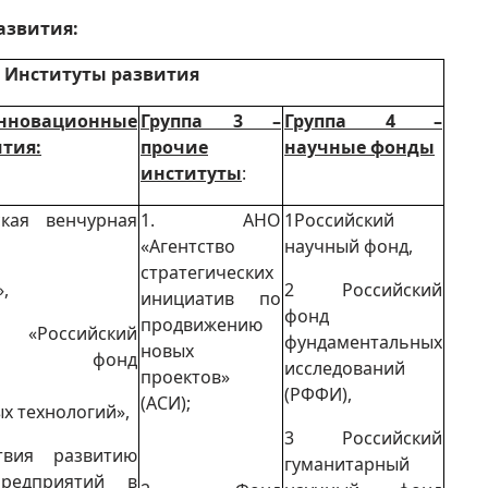
азвития:
 Институты развития
нновационные
Группа 3 –
Группа 4 –
тия:
прочие
научные фонды
институты
:
кая венчурная
1. АНО
1Российский
«Агентство
научный фонд,
стратегических
,
2 Российский
инициатив по
фонд
продвижению
ссийский
фундаментальных
новых
нный фонд
исследований
проектов»
(РФФИ),
(АСИ);
х технологий»,
3 Российский
твия развитию
гуманитарный
редприятий в