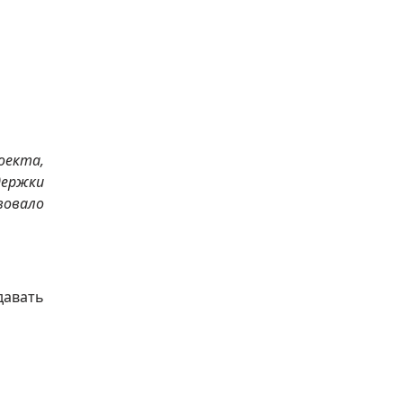
оекта,
держки
вовало
давать