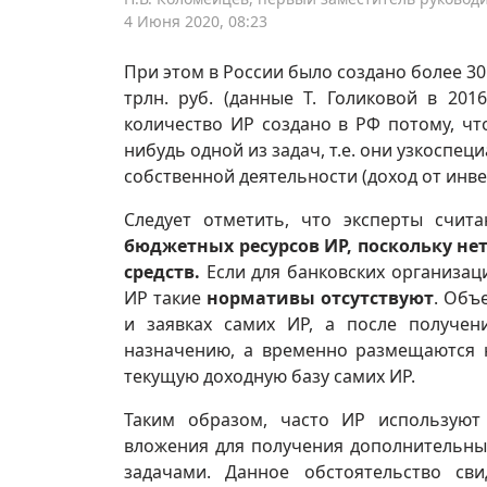
4 Июня 2020, 08:23
При этом в России было создано более 30 
трлн. руб. (данные Т. Голиковой в 20
количество ИР создано в РФ потому, чт
нибудь одной из задач, т.е. они узкоспец
собственной деятельности (доход от инве
Следует отметить, что эксперты счит
бюджетных ресурсов ИР, поскольку н
средств.
Если для банковских организац
ИР такие
нормативы отсутствуют
. Объ
и заявках самих ИР, а после получен
назначению, а временно размещаются 
текущую доходную базу самих ИР.
Таким образом, часто ИР использую
вложения для получения дополнительных
задачами. Данное обстоятельство св