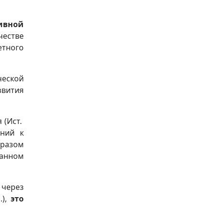
ивной
честве
етного
еской
звития
 (Ист.
аний к
бразом
занном
 через
.),
это