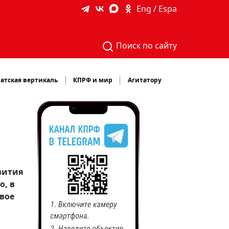
Eng / Espa
Поиск по сайту
атская вертикаль
КПРФ и мир
Агитатору
вития
о, в
овое