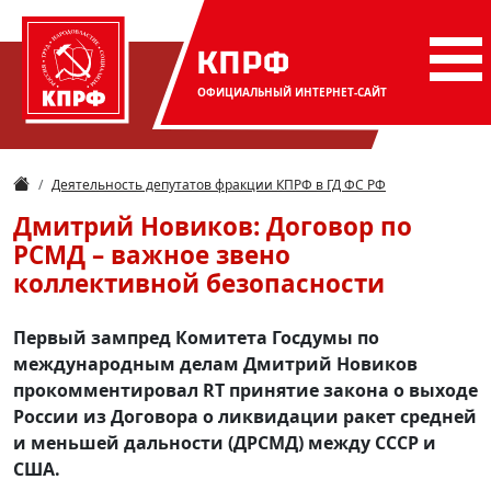
КПРФ
ОФИЦИАЛЬНЫЙ
ИНТЕРНЕТ-САЙТ
Деятельность депутатов фракции КПРФ в ГД ФС РФ
Дмитрий Новиков: Договор по
РСМД – важное звено
коллективной безопасности
Первый зампред Комитета Госдумы по
международным делам Дмитрий Новиков
прокомментировал RT принятие закона о выходе
России из Договора о ликвидации ракет средней
и меньшей дальности (ДРСМД) между СССР и
США.