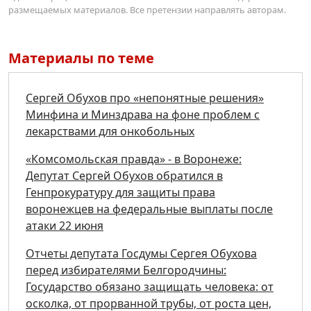
размещаемых материалов. Все претензии направлять авторам.
Материалы по теме
Сергей Обухов про «непонятные решения»
Минфина и Минздрава на фоне проблем с
лекарствами для онкобольных
«Комсомольская правда» - в Воронеже:
Депутат Сергей Обухов обратился в
Генпрокуратуру для защиты права
воронежцев на федеральные выплаты после
атаки 22 июня
Отчеты депутата Госдумы Сергея Обухова
перед избирателями Белгородчины:
Государство обязано защищать человека: от
осколка, от прорванной трубы, от роста цен,