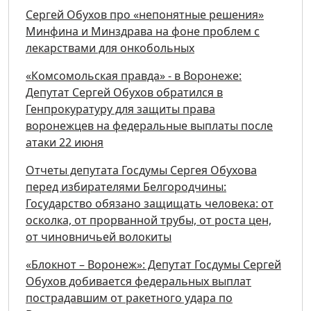
Сергей Обухов про «непонятные решения»
Минфина и Минздрава на фоне проблем с
лекарствами для онкобольных
«Комсомольская правда» - в Воронеже:
Депутат Сергей Обухов обратился в
Генпрокуратуру для защиты права
воронежцев на федеральные выплаты после
атаки 22 июня
Отчеты депутата Госдумы Сергея Обухова
перед избирателями Белгородчины:
Государство обязано защищать человека: от
осколка, от прорванной трубы, от роста цен,
от чиновничьей волокиты
«Блокнот – Воронеж»: Депутат Госдумы Сергей
Обухов добивается федеральных выплат
пострадавшим от ракетного удара по