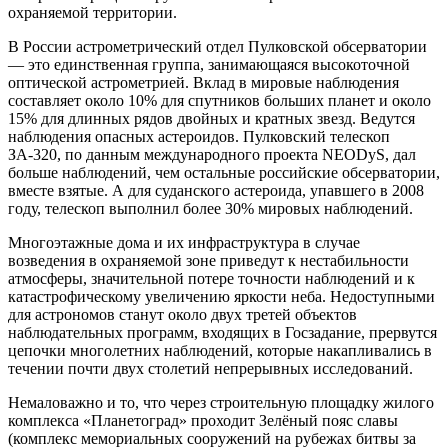
охраняемой территории.
В России астрометрический отдел Пулковской обсерватории
— это единственная группа, занимающаяся высокоточной
оптической астрометрией. Вклад в мировые наблюдения
составляет около 10% для спутников больших планет и около
15% для длинных рядов двойных и кратных звезд. Ведутся
наблюдения опасных астероидов. Пулковский телескоп
ЗА-320, по данным международного проекта NEODyS, дал
больше наблюдений, чем остальные российские обсерватории,
вместе взятые. А для суданского астероида, упавшего в 2008
году, телескоп выполнил более 30% мировых наблюдений.
Многоэтажные дома и их инфраструктура в случае
возведения в охраняемой зоне приведут к нестабильности
атмосферы, значительной потере точности наблюдений и к
катастрофическому увеличению яркости неба. Недоступными
для астрономов станут около двух третей объектов
наблюдательных программ, входящих в Госзадание, прервутся
цепочки многолетних наблюдений, которые накапливались в
течении почти двух столетий непрерывных исследований.
Немаловажно и то, что через строительную площадку жилого
комплекса «Планетоград» проходит Зелёный пояс славы
(комплекс мемориальных сооружений на рубежах битвы за