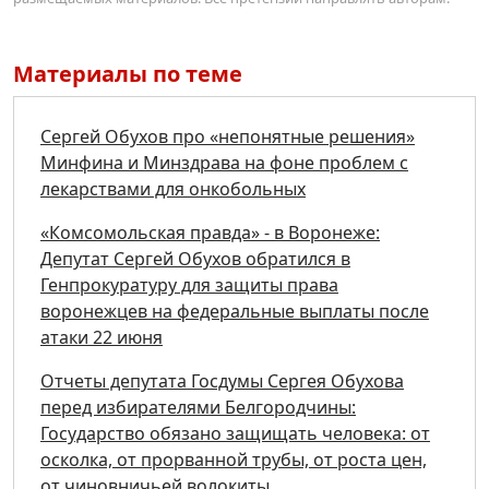
Материалы по теме
Сергей Обухов про «непонятные решения»
Минфина и Минздрава на фоне проблем с
лекарствами для онкобольных
«Комсомольская правда» - в Воронеже:
Депутат Сергей Обухов обратился в
Генпрокуратуру для защиты права
воронежцев на федеральные выплаты после
атаки 22 июня
Отчеты депутата Госдумы Сергея Обухова
перед избирателями Белгородчины:
Государство обязано защищать человека: от
осколка, от прорванной трубы, от роста цен,
от чиновничьей волокиты