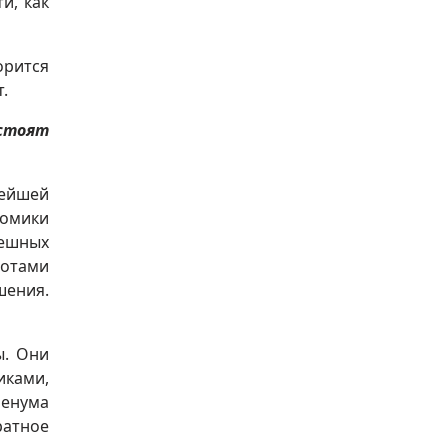
и, как
орится
.
 стоят
нейшей
номики
пешных
сотами
шения.
ы. Они
иками,
ленума
атное