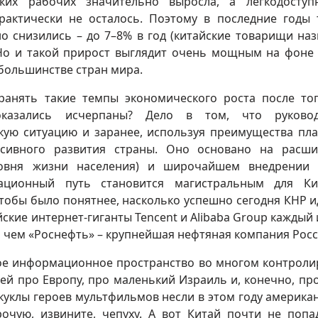
ских рабочих значительно выросла, а легкодосту
рактически не осталось. Поэтому в последние годы
о снизились – до 7–8% в год (китайские товарищи на
 Но и такой прирост выглядит очень мощным на фоне
в большинстве стран мира.
хранять такие темпы экономического роста после тог
оказались исчерпаны? Дело в том, что руковод
акую ситуацию и заранее, используя преимущества пл
нсивного развития страны. Оно основано на расш
ровня жизни населения) и широчайшем внедрении
вационный путь становится магистральным для Ки
 Чтобы было понятнее, насколько успешно сегодня КНР и
йские интернет-гиганты Tencent и Alibaba Group каждый
 чем «Роснефть» – крупнейшая нефтяная компания Росс
ое информационное пространство во многом контроли
ей про Европу, про маленький Израиль и, конечно, пр
куклы героев мультфильмов несли в этом году америка
очую, извините, чепуху. А вот Китай почти не попа