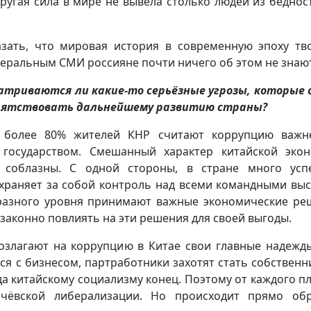
ругая сила в мире не вывела столько людей из бедност
зать, что мировая история в современную эпоху тв
иберальным СМИ россияне почти ничего об этом не знают
атриваются ли какие-то серьёзные угрозы, которые
епятствовать дальнейшему развитию страны?
, более 80% жителей КНР считают коррупцию важ
 государством. Смешанный характер китайской эко
 соблазны. С одной стороны, в стране много ус
охраняет за собой контроль над всеми командными вы
разного уровня принимают важные экономические ре
законно повлиять на эти решения для своей выгоды.
возлагают на коррупцию в Китае свои главные надежд
тся с бизнесом, партработники захотят стать собственн
гда китайскому социализму конец. Поэтому от каждого п
чёвской либерализации. Но происходит прямо обр