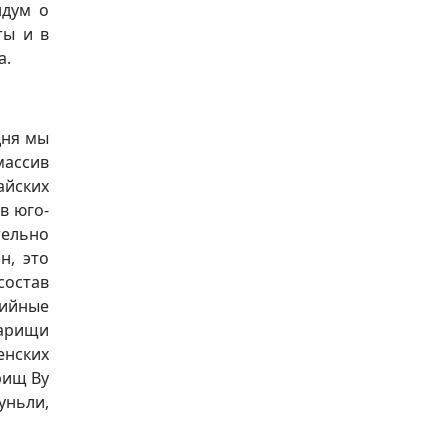
ндум о
ты и в
а.
дня мы
ассив
айских
в юго-
тельно
н, это
остав
тийные
варищи
енских
рищ Ву
уньли,