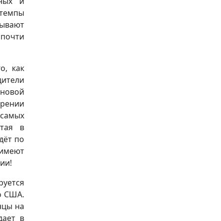
пных и
 темпы
зывают
 почти
о, как
ители
ановой
ирении
 самых
тая в
дёт по
 имеют
ии!
руется
о США.
нцы на
дает в