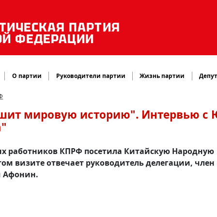
ТИЧЕСКАЯ ПАРТИЯ
ОЙ ФЕДЕРАЦИИ
О партии
Руководители партии
Жизнь партии
Депут
Ф
шит мировую историю". Интервью с Ю
а"
ых работников КПРФ посетила Китайскую Народную
том визите отвечает руководитель делегации, член
й Афонин.