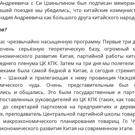
я Андреевича с Си Цзиньпином был подписан мемора
ашей поездке мы убедились, что китайские коммунис
надия Андреевича как большого друга китайского народ
та?
 нас чрезвычайно насыщенную программу. Первые три 
очень серьёзную теоретическую базу, огромный м
номического развития Китая, партийной работы кит
днего пленума ЦК КПК. Затем на три дня мы полетели 
веками была самой бедной в Китае, а сегодня стреми
ки – Шанхай и прилегающая к нему провинция Чжэцзя
мического чуда. Очень представительным был с
ались и общались. Это были государственные и пар
поставленных руководителей из ЦК КПК (таких, как то
 до секретарей парткомов на предприятиях и дерев
рик, преподаватель Центральной партийной школы това
а макроэкономического планирования товарищ Го Ч
 экономического развития Китая на современном этапе.