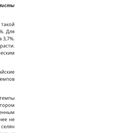
омисты
 такой
%. Для
а 3,7%.
расти.
ческим
айские
темпов
 темпы
ктором
ченным
нее не
 селян