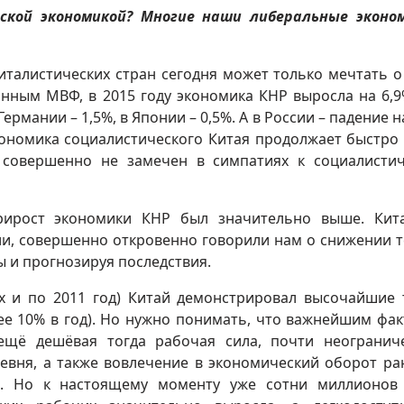
ской экономикой? Многие наши либеральные экон
питалистических стран сегодня может только мечтать о
анным МВФ, в 2015 году экономика КНР выросла на 6,9
ермании – 1,5%, в Японии – 0,5%. А в России – падение н
кономика социалистического Китая продолжает быстро 
 совершенно не замечен в симпатиях к социалисти
прирост экономики КНР был значительно выше. Кит
ли, совершенно откровенно говорили нам о снижении 
ы и прогнозируя последствия.
0-х и по 2011 год) Китай демонстрировал высочайшие
ее 10% в год). Но нужно понимать, что важнейшим фа
 ещё дешёвая тогда рабочая сила, почти неограни
евня, а также вовлечение в экономический оборот ра
в. Но к настоящему моменту уже сотни миллионов