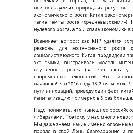
переехали в города, зарплата китай
неиспользуемых природных ресурсов п
экономического роста Китая закономерн
такие темпы роста «средневысокими»).
нулевого роста, а то и спада экономики 
Возникает вопрос: как КНР удаётся со
резервы для экстенсивного роста 
социалистического Китая предвидели т
экономики, выстраивали модель инте
внутреннего рынка (за счёт роста у
современных технологий. Этот инно
начавшейся в 2016 году 13-й пятилетке.
пути инноваций, приведу один факт: кита
капитализацию примерно в 5 раз больше,
Надо понимать, что нынешнее российск
либералами. Поэтому у нас много новост
Мы даже знаем, какие именно огромные 
параде в свой День благодарения и пр