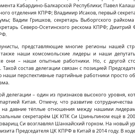
амента Кабардино-Балкарской Республики; Павел Калаш
ного отделения КПРФ; Владимир Исаков, первый секрет
думы; Вадим Гришков, секретарь Выборгского райком
екретарь Северо-Осетинского рескома КПРФ; Дмитрий 
РФ.
ммунисты, представляющие многие регионы нашей ст
 также наши комсомольские лидеры и наши депутат
се они – наши опытные работники. Но, с другой ст
. Такой состав делегации связан с позицией Председат
что наши перспективные партийные работники просто о
зма.
й делегации – один из признаков высокого уровня, ко
артией Китая. Отмечу, что развитие сотрудничества
на давние тёплые отношения между нашими лидерами
ральным секретарём ЦК КПК Си Цзиньпином ещё в 200
 товарищ Си возглавлял Шанхайский горком. На новый у
зита Председателя ЦК КПРФ в Китай в 2014 году. В ходе