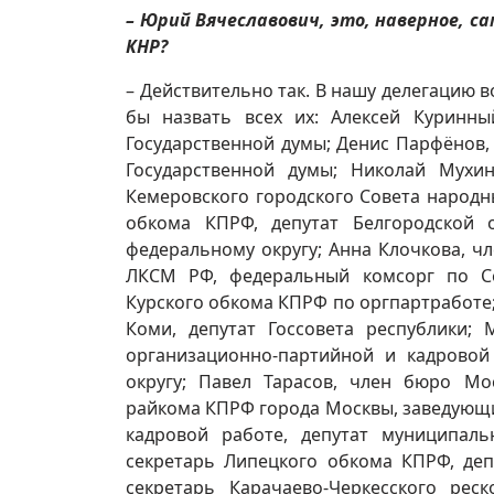
– Юрий Вячеславович, это, наверное, с
КНР?
– Действительно так. В нашу делегацию 
бы назвать всех их: Алексей Куринны
Государственной думы; Денис Парфёнов,
Государственной думы; Николай Мухи
Кемеровского городского Совета народны
обкома КПРФ, депутат Белгородской 
федеральному округу; Анна Клочкова, ч
ЛКСМ РФ, федеральный комсорг по Сев
Курского обкома КПРФ по оргпартработе
Коми, депутат Госсовета республики
организационно-партийной и кадрово
округу; Павел Тарасов, член бюро Мо
райкома КПРФ города Москвы, заведующ
кадровой работе, депутат муниципаль
секретарь Липецкого обкома КПРФ, деп
секретарь Карачаево-Черкесского ре