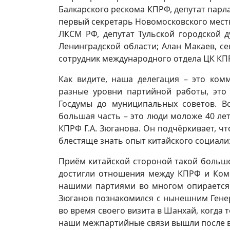
Балкарского рескома КПРФ, депутат парл
первый секретарь Новомосковского мест
ЛКСМ РФ, депутат Тульской городской 
Ленинградской области; Алан Макаев, с
сотрудник международного отдела ЦК КП
Как видите, наша делегация – это ко
разные уровни партийной работы, это
Госдумы до муниципальных советов. В
большая часть – это люди моложе 40 лет
КПРФ Г.А. Зюганова. Он подчёркивает, 
блестяще знать опыт китайского социали
Приём китайской стороной такой большо
достигли отношения между КПРФ и Комп
нашими партиями во многом опирается 
Зюганов познакомился с нынешним Гене
во время своего визита в Шанхай, когда
наши межпартийные связи вышли после ви