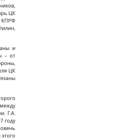
ников,
арь ЦК
а КПРФ
Филин,
раны и
ы – от
ороны,
еля ЦК
бязаны
торого
 между
. Г.А.
7 году
ровень
 этого