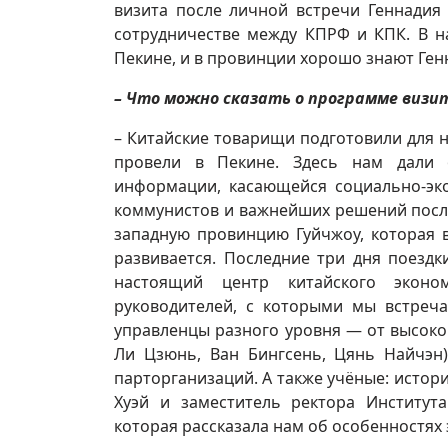
визита после личной встречи Геннади
сотрудничестве между КПРФ и КПК. В н
Пекине, и в провинции хорошо знают Ген
– Что можно сказать о программе визи
– Китайские товарищи подготовили для
провели в Пекине. Здесь нам дали 
информации, касающейся социально-эко
коммунистов и важнейших решений после
западную провинцию Гуйчжоу, которая 
развивается. Последние три дня поезд
настоящий центр китайского эконо
руководителей, с которыми мы встреч
управленцы разного уровня — от высоко
Ли Цзюнь, Ван Бингсень, Цянь Найчэн)
парторганизаций. А также учёные: исто
Хуэй и заместитель ректора Институт
которая рассказала нам об особенностях