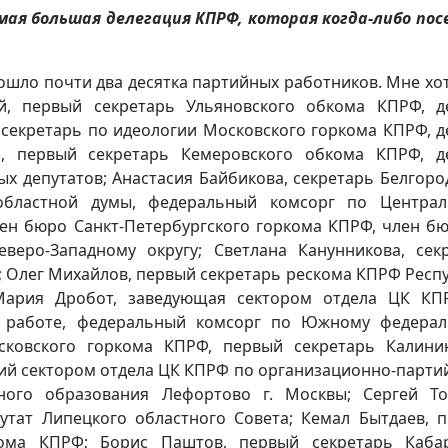
амая большая делегация КПРФ, которая когда-либо по
вошло почти два десятка партийных работников. Мне хо
й, первый секретарь Ульяновского обкома КПРФ, д
 секретарь по идеологии Московского горкома КПРФ, д
н, первый секретарь Кемеровского обкома КПРФ, д
х депутатов; Анастасия Байбикова, секретарь Белгоро
областной думы, федеральный комсорг по Центра
лен бюро Санкт-Петербургского горкома КПРФ, член б
еро-Западному округу; Светлана Канунникова, сек
; Олег Михайлов, первый секретарь рескома КПРФ Респ
; Мария Дробот, заведующая сектором отдела ЦК К
й работе, федеральный комсорг по Южному федера
сковского горкома КПРФ, первый секретарь Калини
ий сектором отдела ЦК КПРФ по организационно-парти
ного образования Лефортово г. Москвы; Сергей То
утат Липецкого областного Совета; Кемал Бытдаев, 
скома КПРФ; Борис Паштов, первый секретарь Каба