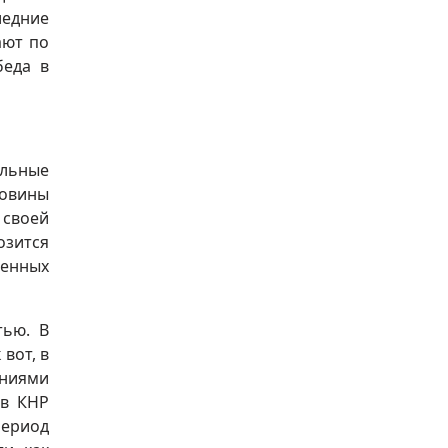
ледние
ают по
беда в
ельные
ловины
 своей
озится
ленных
тью. В
вот, в
ениями
 в КНР
период