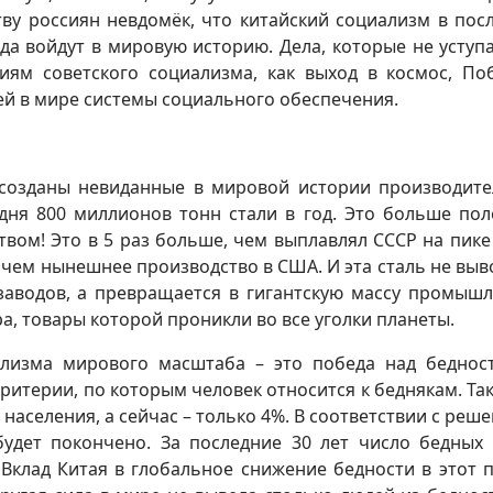
ву россиян невдомёк, что китайский социализм в пос
гда войдут в мировую историю. Дела, которые не уступ
ям советского социализма, как выход в космос, По
ей в мире системы социального обеспечения.
Р созданы невиданные в мировой истории производит
одня 800 миллионов тонн стали в год. Это больше по
вом! Это в 5 раз больше, чем выплавлял СССР на пике
 чем нынешнее производство в США. И эта сталь не выв
 заводов, а превращается в гигантскую массу промыш
а, товары которой проникли во все уголки планеты.
ализма мирового масштаба – это победа над беднос
итерии, по которым человек относится к беднякам. Так 
 населения, а сейчас – только 4%. В соответствии с реш
будет покончено. За последние 30 лет число бедных
 Вклад Китая в глобальное снижение бедности в этот 