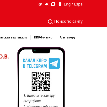
Eng / Espa
Поиск по сайту
атская вертикаль
КПРФ и мир
Агитатору
.В.