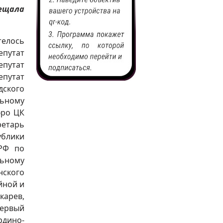
сещала
телось
епутат
епутат
епутат
дского
льному
юро ЦК
ретарь
ублики
ПРФ по
льному
нского
йной и
карев,
первый
рдино-