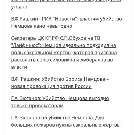
угодно!
В.Ф.Рашкин - РИА "Новости": властям убийство
Немцова явно невыгодно
Секретарь ЦК КПРФ С.П.Обухов на ТВ
"Лайфньюс": Немцов идеально подходил на
роль сакральной жертвы, которая призвана
расколоть союз силовиков и либералов во
власти
В.Ф. Рашкин: Убийство Бориса Немцова –
новая провокация против России
Г.А. Зюганов: Убийство Немцова выгодно
только провокаторам
Г.А. Зюганов об убийстве Немцова: Для
больших пожаров нужны сакральные жертвы