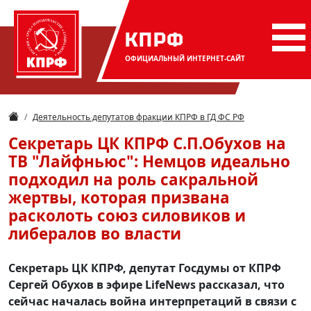
КПРФ
ОФИЦИАЛЬНЫЙ
ИНТЕРНЕТ-САЙТ
Деятельность депутатов фракции КПРФ в ГД ФС РФ
Секретарь ЦК КПРФ С.П.Обухов на
ТВ "Лайфньюс": Немцов идеально
подходил на роль сакральной
жертвы, которая призвана
расколоть союз силовиков и
либералов во власти
Секретарь ЦК КПРФ, депутат Госдумы от КПРФ
Сергей Обухов в эфире LifeNews рассказал, что
сейчас началась война интерпретаций в связи с