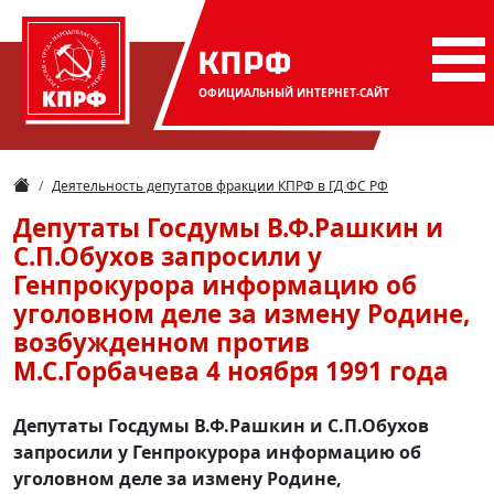
КПРФ
ОФИЦИАЛЬНЫЙ
ИНТЕРНЕТ-САЙТ
Деятельность депутатов фракции КПРФ в ГД ФС РФ
Депутаты Госдумы В.Ф.Рашкин и
С.П.Обухов запросили у
Генпрокурора информацию об
уголовном деле за измену Родине,
возбужденном против
М.С.Горбачева 4 ноября 1991 года
Депутаты Госдумы В.Ф.Рашкин и С.П.Обухов
запросили у Генпрокурора информацию об
уголовном деле за измену Родине,